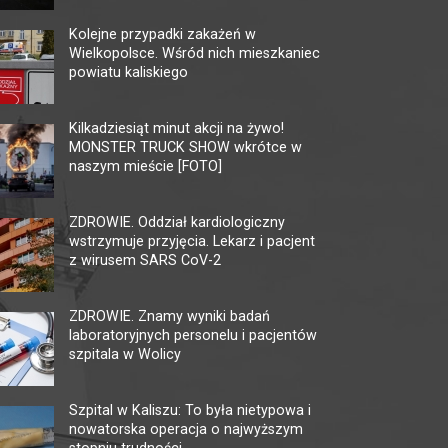
Kolejne przypadki zakażeń w
Wielkopolsce. Wśród nich mieszkaniec
powiatu kaliskiego
KINO CENTRUM
MU
TĘ
Kilkadziesiąt minut akcji na żywo!
62-800 Kalisz, ul. Łazienna 6
MONSTER TRUCK SHOW wkrótce w
tel. +48 62 765 25 01
62-80
naszym mieście [FOTO]
faks. +48 62 767 23 18
tel. 
ckis@ckis.kalisz.pl
ckis.kalisz.pl/
multi
ZDROWIE. Oddział kardiologiczny
wstrzymuje przyjęcia. Lekarz i pacjent
z wirusem SARS CoV-2
ZDROWIE. Znamy wyniki badań
laboratoryjnych personelu i pacjentów
szpitala w Wolicy
Szpital w Kaliszu: To była nietypowa i
nowatorska operacja o najwyższym
stopniu trudności