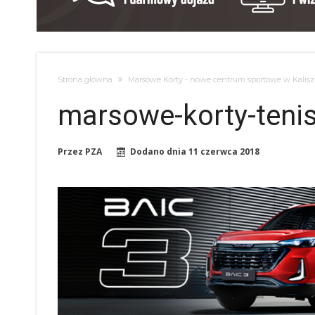
Strona główna
Marsowe Korty - nowe centrum sportowe w Kaliszu
marsowe-korty-tenis
Przez
PZA
Dodano dnia
11 czerwca 2018