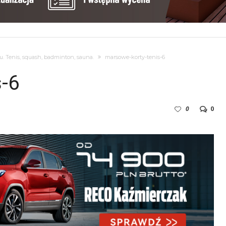
. Tenis, squash, badminton, sauna.
marsowe-korty-tenis-6
-6
0
0