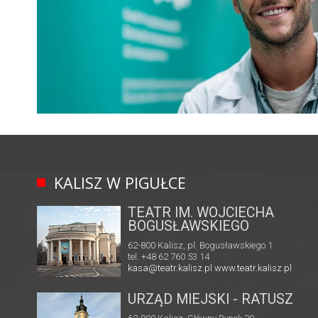
KALISZ W PIGUŁCE
TEATR IM. WOJCIECHA
BOGUSŁAWSKIEGO
62-800 Kalisz, pl. Bogusławskiego 1
tel. +48 62 760 53 14
kasa@teatr.kalisz.pl
www.teatr.kalisz.pl
URZĄD MIEJSKI - RATUSZ