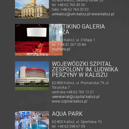
62-800 Kalisz, Główny Rynek 20
tel. +48 62 765 43 00
faks: +48 62 764 20 32
umkalisz@um.kalisz.pl
www.kalisz.pl
MULTIKINO GALERIA
TĘCZA
62-800 Kalisz, ul. 3 Maja 1
tel. + 48 41 267 23 84
multikino.pl
pl/
WOJEWÓDZKI SZPITAL
ZESPOLONY IM. LUDWIKA
PERZYNY W KALISZU
62-800 Kalisz, ul. Poznańska 79, ul.
Toruńska 7
centrala +48 62 765 12 51
sekretariat@szpital.kalisz.pl
www.szpital.kalisz.pl
AQUA PARK
62-800 Kalisz, ul. Sportowa 10
tel. +48 62 598 67 09