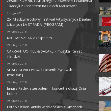
Zespół KOMBII, czyli Grzegorz Skawiński i Waldemar
Tkaczyk z koncertem na Polach Marsowych
7 maja 2018
25. Międzynarodowy Festiwal Artystycznych Działań
Ulicznych LA STRADA. [PROGRAM]
KINO HELIOS GALERIA
AMBER
19 lutego 2018
MICHAŁ SZPAK z zespołem
62-800 Kalisz, ul. Górnośląska 82
tel. +48 62 761 18 67
19 lutego 2018
kalisz@helios.pl
www.helios.pl
CARRANTUOHILL & SALAKE – muzyka i taniec
irlandzki
19 lutego 2018
SHALOM VIII Festiwal Piosenki Żydowskiej i
Izraelskiej
19 lutego 2018
Janusz Radek z zespołem – koncert z okazji Dnia
Kobiet
19 lutego 2018
Fotoplastikon. Anioły w chłopskich sukmanach…