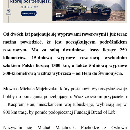
Od dwóch lat pasjonuje się wyprawami rowerowymi i już teraz
można powiedzieć, że jest początkującym podróżnikiem
rowerowym. Ma za sobą dwudniowe trasy liczące 250
kilometrów, 15-dniową wyprawę rowerową wschodnim
szlakiem Polski liczącą 1300 km, a także 5-dniową wyprawę
500-kilometrową wzdłuż wybrzeża – od Helu do Świnoujścia.
Mowa o Michale Majchrzaku, który postanowił wykorzystać swoje
hobby do pomagania potrzebującym. Wraz ze swoim przyjacielem
– Kacprem Han, mieszkańcem woj lubuskiego, wybierają się w
800 km trasę, by pomóc podopiecznej Fundacji Bread of Life.
Nazywam się Michał Majchrzak. Pochodzę z Ostrowa