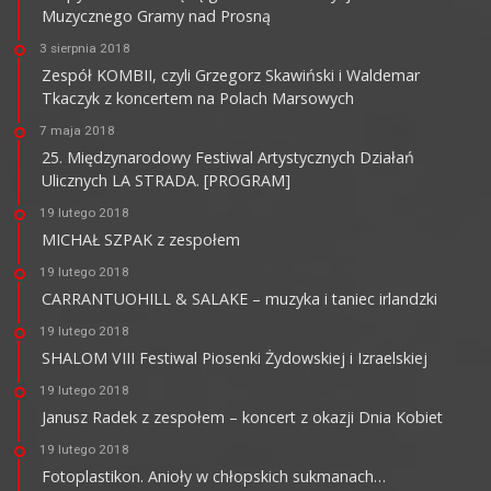
Muzycznego Gramy nad Prosną
3 sierpnia 2018
Zespół KOMBII, czyli Grzegorz Skawiński i Waldemar
Tkaczyk z koncertem na Polach Marsowych
7 maja 2018
25. Międzynarodowy Festiwal Artystycznych Działań
Ulicznych LA STRADA. [PROGRAM]
19 lutego 2018
MICHAŁ SZPAK z zespołem
19 lutego 2018
CARRANTUOHILL & SALAKE – muzyka i taniec irlandzki
19 lutego 2018
SHALOM VIII Festiwal Piosenki Żydowskiej i Izraelskiej
19 lutego 2018
Janusz Radek z zespołem – koncert z okazji Dnia Kobiet
19 lutego 2018
Fotoplastikon. Anioły w chłopskich sukmanach…