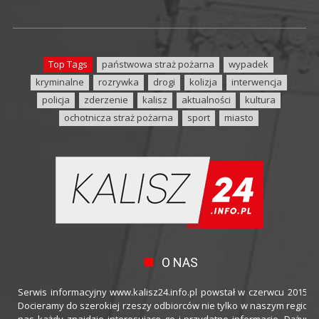
Top Tags
państwowa straż pożarna
wypadek
kryminalne
rozrywka
drogi
kolizja
interwencja
policja
zderzenie
kalisz
aktualności
kultura
ochotnicza straż pożarna
sport
miasto
O NAS
Serwis informacyjny www.kalisz24.info.pl powstał w czerwcu 2015 ro
Docieramy do szerokiej rzeszy odbiorców nie tylko w naszym regioni