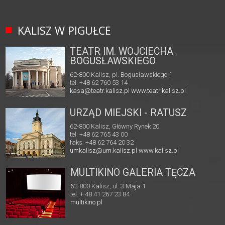
KALISZ W PIGUŁCE
TEATR IM. WOJCIECHA
BOGUSŁAWSKIEGO
62-800 Kalisz, pl. Bogusławskiego 1
tel. +48 62 760 53 14
kasa@teatr.kalisz.pl
www.teatr.kalisz.pl
URZĄD MIEJSKI - RATUSZ
62-800 Kalisz, Główny Rynek 20
tel. +48 62 765 43 00
faks: +48 62 764 20 32
umkalisz@um.kalisz.pl
www.kalisz.pl
MULTIKINO GALERIA TĘCZA
62-800 Kalisz, ul. 3 Maja 1
tel. + 48 41 267 23 84
multikino.pl