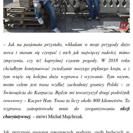
–
Jak na pasjonata przystało, wkładam w moje przygody dużo
serca i staram się czerpać z nich jak najwięcej radości, mimo
zmęczenia, czy też kapryśnej czasem pogody. W 2018 roku
chciałbym kontynuować zwiedzanie naszego pięknego kraju, a z
tym wiąże się kolejna duża wyprawa i wyzwanie. Tym razem,
moim celem jest trasa wzdłuż zachodniej granicy Polski – ze
Świnoujścia do Karpacza. Będzie mi towarzyszył drugi podróżnik
rowerowy – Kacper Han. Trasa ta liczy około 800 kilometrów. Ta
wyprawa zainspirowała mnie do zorganizowania
akcji
charytatywnej.
–
mówi Michał Majchrzak.
Jak przyznaje pasjonat rowerowych podróży, osób będących w