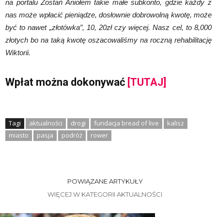
na portalu Zostań Aniołem takie małe subkonto, gdzie każdy z
nas może wpłacić pieniądze, dosłownie dobrowolną kwotę, może
być to nawet „złotówka”, 10, 20zł czy więcej. Nasz cel, to 8,000
złotych bo na taką kwotę oszacowaliśmy na roczną rehabilitację
Wiktorii.
Wpłat można dokonywać
[TUTAJ]
Tagi
aktualności
drogi
fundacja bread of live
kalisz
miasto
pasja
podróż
rower
POWIĄZANE ARTYKUŁY
WIĘCEJ W KATEGORII AKTUALNOŚCI