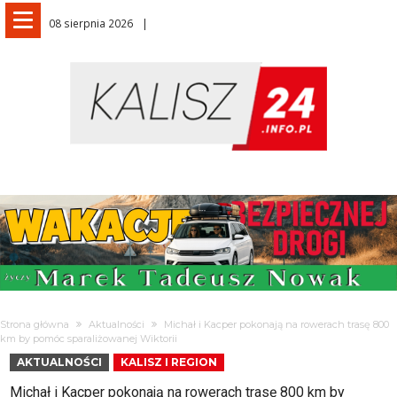
08 sierpnia 2026
Strona główna
Aktualności
Michał i Kacper pokonają na rowerach trasę 800
km by pomóc sparaliżowanej Wiktorii
AKTUALNOŚCI
KALISZ I REGION
Michał i Kacper pokonają na rowerach trasę 800 km by