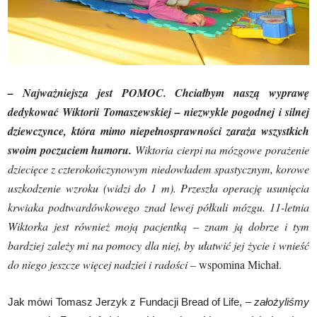
– Najważniejsza jest POMOC. Chciałbym naszą wyprawę
dedykować Wiktorii Tomaszewskiej – niezwykle pogodnej i silnej
dziewczynce, która mimo niepełnosprawności zaraża wszystkich
swoim poczuciem humoru.
Wiktoria cierpi na mózgowe porażenie
dziecięce z czterokończynowym niedowładem spastycznym, korowe
uszkodzenie wzroku (widzi do 1 m). Przeszła operację usunięcia
krwiaka podtwardówkowego znad lewej półkuli mózgu. 11-letnia
Wiktorka jest również moją pacjentką – znam ją dobrze i tym
bardziej zależy mi na pomocy dla niej, by ułatwić jej życie i wnieść
do niego jeszcze więcej nadziei i radości –
wspomina Michał.
Jak mówi Tomasz Jerzyk z Fundacji Bread of Life, –
założyliśmy