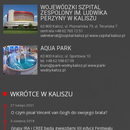
WOJEWÓDZKI SZPITAL
ZESPOLONY IM. LUDWIKA
PERZYNY W KALISZU
62-800 Kalisz, ul. Poznańska 79, ul. Toruńska 7
centrala +48 62 765 12 51
sekretariat@szpital.kalisz.pl
www.szpital.kalisz.pl
AQUA PARK
62-800 Kalisz, ul. Sportowa 10
tel. +48 62 598 67 09
biuro@park-wodny.kalisz.pl
www.park-
wodny.kalisz.pl
WKRÓTCE W KALISZU
27 lutego 2021
O czym pisał Vincent van Gogh do swojego brata?
3 sierpnia 2018
Grupy IRA i CREE będą gwiazdami XII edycji Festiwalu