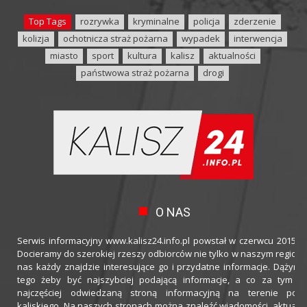
Top Tags
rozrywka
kryminalne
policja
zderzenie
kolizja
ochotnicza straż pożarna
wypadek
interwencja
miasto
sport
kultura
kalisz
aktualności
państwowa straż pożarna
drogi
O NAS
Serwis informacyjny www.kalisz24.info.pl powstał w czerwcu 2015 ro
Docieramy do szerokiej rzeszy odbiorców nie tylko w naszym regioni
nas każdy znajdzie interesujące go i przydatne informacje. Dążymy
tego żeby być najszybciej podającą informacje, a co za tym idz
najczęściej odwiedzaną stroną informacyjną na terenie powi
kaliskiego. Na naszych stronach można znaleźć wiadomości, aktualno