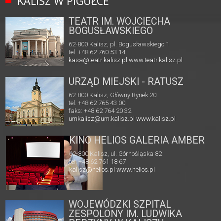
KALISZ W PIGUŁCE
TEATR IM. WOJCIECHA
BOGUSŁAWSKIEGO
62-800 Kalisz, pl. Bogusławskiego 1
tel. +48 62 760 53 14
kasa@teatr.kalisz.pl
www.teatr.kalisz.pl
URZĄD MIEJSKI - RATUSZ
62-800 Kalisz, Główny Rynek 20
tel. +48 62 765 43 00
faks: +48 62 764 20 32
umkalisz@um.kalisz.pl
www.kalisz.pl
KINO HELIOS GALERIA AMBER
62-800 Kalisz, ul. Górnośląska 82
tel. +48 62 761 18 67
kalisz@helios.pl
www.helios.pl
WOJEWÓDZKI SZPITAL
ZESPOLONY IM. LUDWIKA