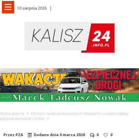
10 sierpnia 2026
Strona główna
Michał J. na ławie oskarżonych! Kaliszanin uwodził kobiety,
pożyczał pieniądze i znikał
Przez
PZA
Dodano dnia
9 marca 2026
0
0