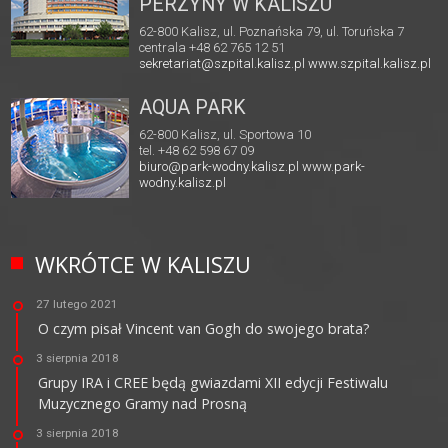
PERZYNY W KALISZU
62-800 Kalisz, ul. Poznańska 79, ul. Toruńska 7
centrala +48 62 765 12 51
sekretariat@szpital.kalisz.pl
www.szpital.kalisz.pl
AQUA PARK
62-800 Kalisz, ul. Sportowa 10
tel. +48 62 598 67 09
biuro@park-wodny.kalisz.pl
www.park-
wodny.kalisz.pl
WKRÓTCE W KALISZU
27 lutego 2021
O czym pisał Vincent van Gogh do swojego brata?
3 sierpnia 2018
Grupy IRA i CREE będą gwiazdami XII edycji Festiwalu
Muzycznego Gramy nad Prosną
3 sierpnia 2018