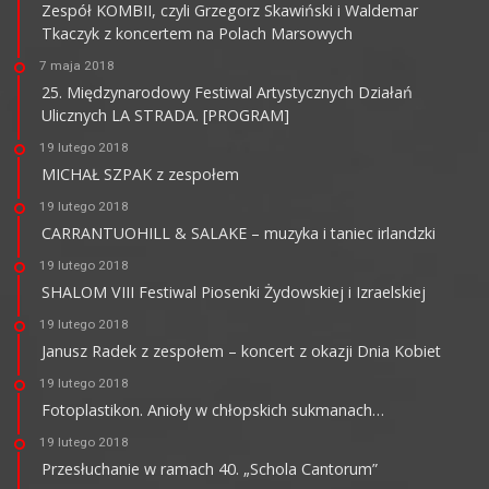
Zespół KOMBII, czyli Grzegorz Skawiński i Waldemar
Tkaczyk z koncertem na Polach Marsowych
7 maja 2018
25. Międzynarodowy Festiwal Artystycznych Działań
Ulicznych LA STRADA. [PROGRAM]
19 lutego 2018
MICHAŁ SZPAK z zespołem
19 lutego 2018
CARRANTUOHILL & SALAKE – muzyka i taniec irlandzki
19 lutego 2018
SHALOM VIII Festiwal Piosenki Żydowskiej i Izraelskiej
19 lutego 2018
Janusz Radek z zespołem – koncert z okazji Dnia Kobiet
19 lutego 2018
Fotoplastikon. Anioły w chłopskich sukmanach…
19 lutego 2018
Przesłuchanie w ramach 40. „Schola Cantorum”