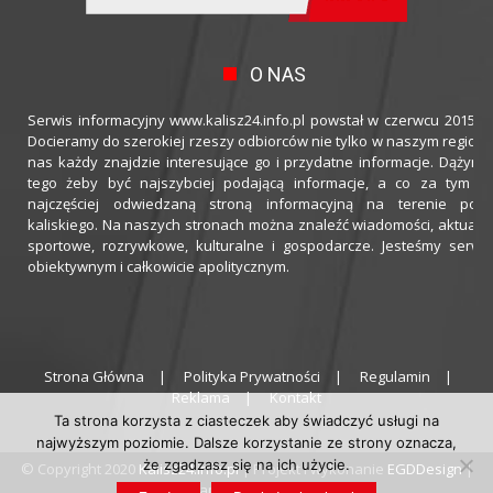
O NAS
Serwis informacyjny www.kalisz24.info.pl powstał w czerwcu 2015 ro
Docieramy do szerokiej rzeszy odbiorców nie tylko w naszym regioni
nas każdy znajdzie interesujące go i przydatne informacje. Dążymy
tego żeby być najszybciej podającą informacje, a co za tym idz
najczęściej odwiedzaną stroną informacyjną na terenie powi
kaliskiego. Na naszych stronach można znaleźć wiadomości, aktualno
sportowe, rozrywkowe, kulturalne i gospodarcze. Jesteśmy serwi
obiektywnym i całkowicie apolitycznym.
Strona Główna
Polityka Prywatności
Regulamin
Reklama
Kontakt
Ta strona korzysta z ciasteczek aby świadczyć usługi na
najwyższym poziomie. Dalsze korzystanie ze strony oznacza,
że zgadzasz się na ich użycie.
© Copyright 2020
Kalisz24.info.pl
| Projekt i wykonanie
EGDDesign
|
Hosting zapewnia
thecamels.org