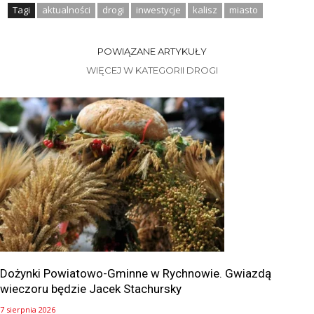
Tagi
aktualności
drogi
inwestycje
kalisz
miasto
POWIĄZANE ARTYKUŁY
WIĘCEJ W KATEGORII DROGI
Dożynki Powiatowo-Gminne w Rychnowie. Gwiazdą
wieczoru będzie Jacek Stachursky
7 sierpnia 2026