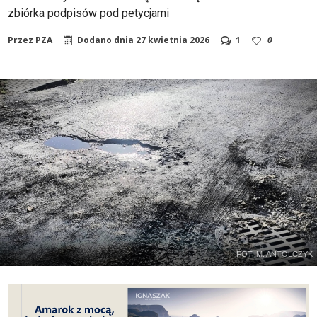
zbiórka podpisów pod petycjami
Przez
PZA
Dodano dnia
27 kwietnia 2026
1
0
FOT. M. ANTOLCZYK