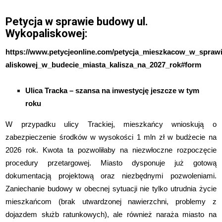
Petycja w sprawie budowy ul.
Wykopaliskowej:
https://www.petycjeonline.com/petycja_mieszkacow_w_spraw
aliskowej_w_budecie_miasta_kalisza_na_2027_rok#form
Ulica Tracka – szansa na inwestycję jeszcze w tym
roku
W przypadku ulicy Trackiej, mieszkańcy wnioskują o
zabezpieczenie środków w wysokości 1
mln zł w budżecie na
2026 rok. Kwota ta pozwoliłaby na niezwłoczne rozpoczęcie
procedury
przetargowej. Miasto dysponuje już gotową
dokumentacją projektową oraz niezbędnymi
pozwoleniami.
Zaniechanie budowy w obecnej sytuacji nie tylko utrudnia życie
mieszkańcom
(brak utwardzonej nawierzchni, problemy z
dojazdem służb ratunkowych), ale również
naraża miasto na