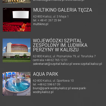
MULTIKINO GALERIA TĘCZA
62-800 Kalisz, ul. 3 Maja 1
tel. + 48 41 267 23 84
multikino.pl
WOJEWÓDZKI SZPITAL
ZESPOLONY IM. LUDWIKA
PERZYNY W KALISZU
62-800 Kalisz, ul. Poznańska 79, ul. Toruńska 7
centrala +48 62 765 12 51
sekretariat@szpital.kalisz.pl
www.szpital.kalisz.pl
AQUA PARK
62-800 Kalisz, ul. Sportowa 10
tel. +48 62 598 67 09
biuro@park-wodny.kalisz.pl
www.park-
wodny.kalisz.pl