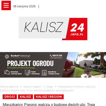
08 sierpnia 2026
Strona główna
Kalisz i region
Drogi
Mieszkańcy Piwonic walczą o
budowę dwóch ulic. Trwa zbiórka podpisów pod petycjami
DROGI
KALISZ
KALISZ I REGION
Mieszkańcy Piwonic walczą o budowę dwóch ulic. Trwa