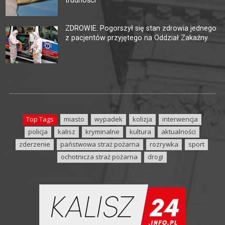
trudności
ZDROWIE. Pogorszył się stan zdrowia jednego
z pacjentów przyjętego na Oddział Zakaźny
Top Tags
miasto
wypadek
kolizja
interwencja
policja
kalisz
kryminalne
kultura
aktualności
zderzenie
państwowa straż pożarna
rozrywka
sport
ochotnicza straż pożarna
drogi