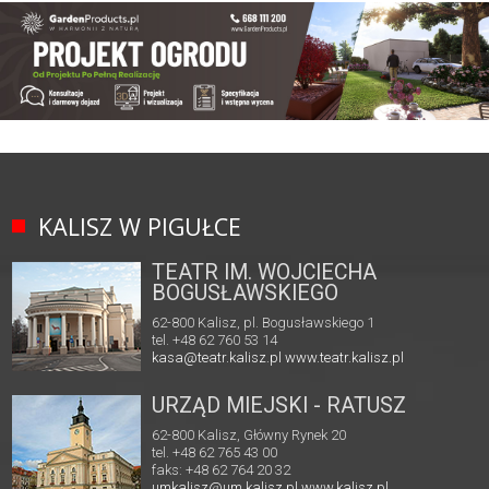
KALISZ W PIGUŁCE
TEATR IM. WOJCIECHA
BOGUSŁAWSKIEGO
62-800 Kalisz, pl. Bogusławskiego 1
tel. +48 62 760 53 14
kasa@teatr.kalisz.pl
www.teatr.kalisz.pl
URZĄD MIEJSKI - RATUSZ
62-800 Kalisz, Główny Rynek 20
tel. +48 62 765 43 00
faks: +48 62 764 20 32
umkalisz@um.kalisz.pl
www.kalisz.pl