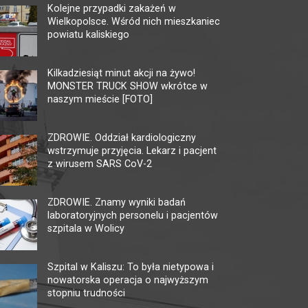
Kolejne przypadki zakażeń w
Wielkopolsce. Wśród nich mieszkaniec
powiatu kaliskiego
MULTIKINO GALERIA
KI
TĘCZA
AM
Kilkadziesiąt minut akcji na żywo!
MONSTER TRUCK SHOW wkrótce w
62-800 Kalisz, ul. 3 Maja 1
62-80
naszym mieście [FOTO]
tel. + 48 41 267 23 84
tel. 
multikino.pl
kalis
ZDROWIE. Oddział kardiologiczny
wstrzymuje przyjęcia. Lekarz i pacjent
z wirusem SARS CoV-2
ZDROWIE. Znamy wyniki badań
laboratoryjnych personelu i pacjentów
szpitala w Wolicy
Szpital w Kaliszu: To była nietypowa i
nowatorska operacja o najwyższym
stopniu trudności