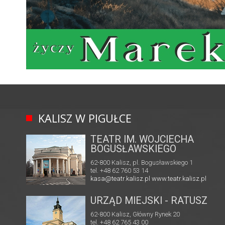
KALISZ W PIGUŁCE
TEATR IM. WOJCIECHA
BOGUSŁAWSKIEGO
62-800 Kalisz, pl. Bogusławskiego 1
tel. +48 62 760 53 14
kasa@teatr.kalisz.pl
www.teatr.kalisz.pl
URZĄD MIEJSKI - RATUSZ
62-800 Kalisz, Główny Rynek 20
tel. +48 62 765 43 00