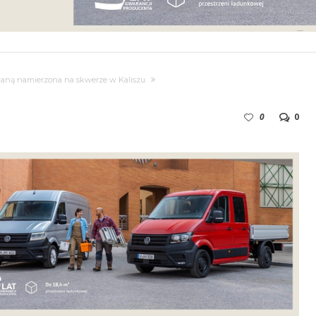
huaną namierzona na skwerze w Kaliszu
0
0