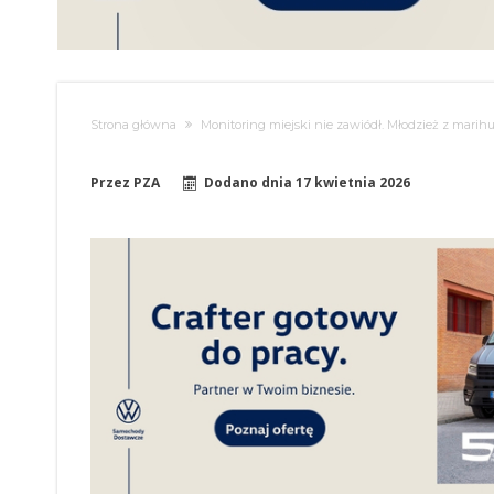
Strona główna
Monitoring miejski nie zawiódł. Młodzież z mari
Przez
PZA
Dodano dnia
17 kwietnia 2026