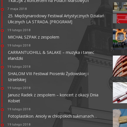
Tkaczyk z koncertem na Polach Marsowych
7 maja 2018
25. Międzynarodowy Festiwal Artystycznych Działań
Ulicznych LA STRADA. [PROGRAM]
KINO CENTRUM
19 lutego 2018
62-800 Kalisz, ul. Łazienna 6
MICHAŁ SZPAK z zespołem
tel. +48 62 765 25 01
faks. +48 62 767 23 18
19 lutego 2018
ckis@ckis.kalisz.pl
ckis.kalisz.pl/
CARRANTUOHILL & SALAKE – muzyka i taniec
irlandzki
19 lutego 2018
SHALOM VIII Festiwal Piosenki Żydowskiej i
Izraelskiej
19 lutego 2018
Janusz Radek z zespołem – koncert z okazji Dnia
Kobiet
19 lutego 2018
Fotoplastikon. Anioły w chłopskich sukmanach…
19 lutego 2018