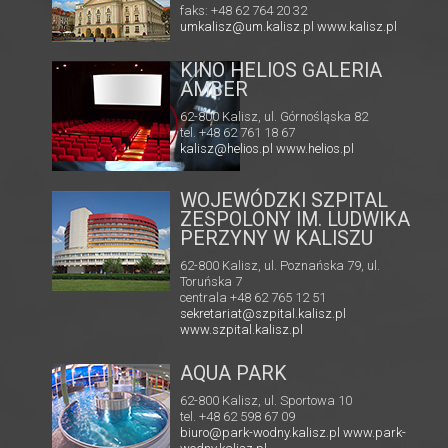
faks: +48 62 764 20 32
umkalisz@um.kalisz.pl
www.kalisz.pl
KINO HELIOS GALERIA
A
AMBER
62-800 Kalisz, ul. Górnośląska 82
tel. +48 62 761 18 67
kalisz@helios.pl
www.helios.pl
WOJEWÓDZKI SZPITAL
ZESPOLONY IM. LUDWIKA
PERZYNY W KALISZU
62-800 Kalisz, ul. Poznańska 79, ul.
Toruńska 7
centrala +48 62 765 12 51
sekretariat@szpital.kalisz.pl
www.szpital.kalisz.pl
AQUA PARK
62-800 Kalisz, ul. Sportowa 10
tel. +48 62 598 67 09
biuro@park-wodny.kalisz.pl
www.park-