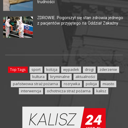
trudności
ZDROWIE. Pogorszył się stan zdrowia jednego
z pacjentów przyjętego na Oddział Zakaźny
Top Tags
sport
kolizja
wypadek
drogi
zderzenie
kultura
kryminalne
aktualności
państwowa straż pożarna
rozrywka
policja
miasto
interwencja
ochotnicza straż pożarna
kalisz