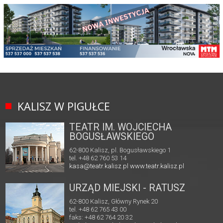
KALISZ W PIGUŁCE
TEATR IM. WOJCIECHA
BOGUSŁAWSKIEGO
62-800 Kalisz, pl. Bogusławskiego 1
tel. +48 62 760 53 14
kasa@teatr.kalisz.pl
www.teatr.kalisz.pl
URZĄD MIEJSKI - RATUSZ
62-800 Kalisz, Główny Rynek 20
tel. +48 62 765 43 00
faks: +48 62 764 20 32