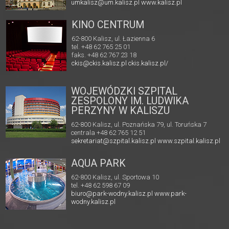
umkalisz@um.kalisz.pl
www.kalisz.pl
KINO CENTRUM
62-800 Kalisz, ul. Łazienna 6
tel. +48 62 765 25 01
faks. +48 62 767 23 18
ckis@ckis.kalisz.pl
ckis.kalisz.pl/
WOJEWÓDZKI SZPITAL
ZESPOLONY IM. LUDWIKA
PERZYNY W KALISZU
62-800 Kalisz, ul. Poznańska 79, ul. Toruńska 7
centrala +48 62 765 12 51
sekretariat@szpital.kalisz.pl
www.szpital.kalisz.pl
AQUA PARK
62-800 Kalisz, ul. Sportowa 10
tel. +48 62 598 67 09
biuro@park-wodny.kalisz.pl
www.park-
wodny.kalisz.pl