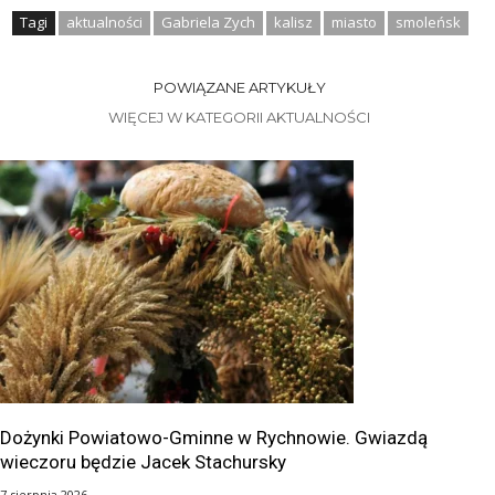
Tagi
aktualności
Gabriela Zych
kalisz
miasto
smoleńsk
POWIĄZANE ARTYKUŁY
WIĘCEJ W KATEGORII AKTUALNOŚCI
Dożynki Powiatowo-Gminne w Rychnowie. Gwiazdą
wieczoru będzie Jacek Stachursky
7 sierpnia 2026