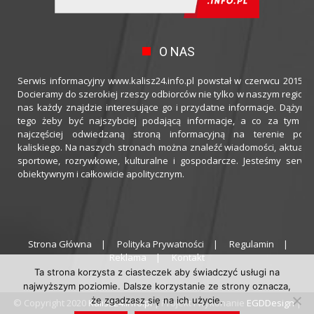
O NAS
Serwis informacyjny www.kalisz24.info.pl powstał w czerwcu 2015 ro
Docieramy do szerokiej rzeszy odbiorców nie tylko w naszym regioni
nas każdy znajdzie interesujące go i przydatne informacje. Dążymy
tego żeby być najszybciej podającą informacje, a co za tym idz
najczęściej odwiedzaną stroną informacyjną na terenie powi
kaliskiego. Na naszych stronach można znaleźć wiadomości, aktualno
sportowe, rozrywkowe, kulturalne i gospodarcze. Jesteśmy serwi
obiektywnym i całkowicie apolitycznym.
Strona Główna
Polityka Prywatności
Regulamin
Reklama
Kontakt
Ta strona korzysta z ciasteczek aby świadczyć usługi na
najwyższym poziomie. Dalsze korzystanie ze strony oznacza,
że zgadzasz się na ich użycie.
© Copyright 2020
Kalisz24.info.pl
| Projekt i wykonanie
EGDDesign
|