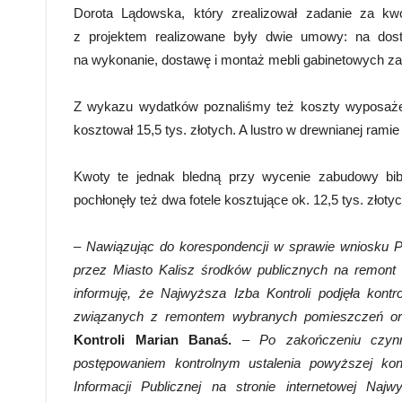
Dorota Lądowska, który zrealizował zadanie za kw
z projektem realizowane były dwie umowy: na dos
na wykonanie, dostawę i montaż mebli gabinetowych za 
Z wykazu wydatków poznaliśmy też koszty wyposażeni
kosztował 15,5 tys. złotych. A lustro w drewnianej ramie
Kwoty te jednak bledną przy wycenie zabudowy bibli
pochłonęły też dwa fotele kosztujące ok. 12,5 tys. złotyc
– Nawiązując do korespondencji w sprawie wniosku P
przez Miasto Kalisz środków publicznych na remont
informuję, że Najwyższa Izba Kontroli podjęła kont
związanych z remontem wybranych pomieszczeń o
Kontroli Marian Banaś.
– Po zakończeniu czyn
postępowaniem kontrolnym ustalenia powyższej kont
Informacji Publicznej na stronie internetowej Naj