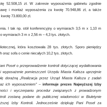
otę 52.508,15 zł. W zakresie wyposażenia gabinetu zgodnie
tawę i montaż wyposażenia za kwotę 70.948,86 zł, a także
kwotę 73.800,00 zł.
a. I tak np. stół konferencyjny o wymiarach 3,5 m x 1,10 m
 o wymiarach 3 m x 2,56 m – 4,3 tys. złotych.
otecznej, która kosztowała 28 tys. złotych. Sporo pieniędzy
h oraz sofa o cenie niecałych 10,2 tys. złotych.
ani Poseł o przeprowadzenie kontroli dotyczącej wydatkowania
 i wyposażenie pomieszczeń Urzędu Miasta Kalisza uprzejmie
rolę doraźną „Realizacja przez Urząd Miasta Kalisza z zadań
raz ich wyposażeniem” –
informuje prezes Najwyższej Izby
ności i wyczerpaniu procedur związanych z prowadzonym
roli zostaną podane do publicznej wiadomości w Biuletynie
wyższej Izby Kontroli. Jednocześnie dziękuję Pani Poseł za