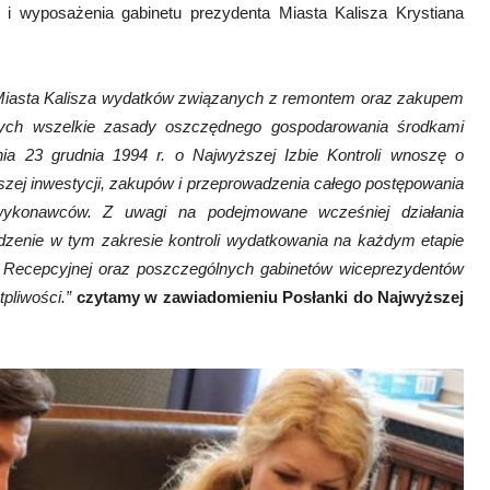
i wyposażenia gabinetu prezydenta Miasta Kalisza Krystiana
Miasta Kalisza wydatków związanych z remontem oraz zakupem
cych wszelkie zasady oszczędnego gospodarowania środkami
ia 23 grudnia 1994 r. o Najwyższej Izbie Kontroli wnoszę o
szej inwestycji, zakupów i przeprowadzenia całego postępowania
 wykonawców. Z uwagi na podejmowane wcześniej działania
adzenie w tym zakresie kontroli wydatkowania na każdym etapie
 Recepcyjnej oraz poszczególnych gabinetów wiceprezydentów
pliwości.”
czytamy w zawiadomieniu Posłanki do Najwyższej