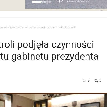
czynności kontrolne ws. remontu gabinetu prezydenta Miasta
roli podjęła czynności
tu gabinetu prezydenta
0
0