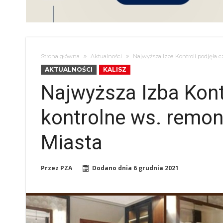
Strona główna
Aktualności
Najwyższa Izba Kontroli podjęła 
AKTUALNOŚCI
KALISZ
Najwyższa Izba Kont
kontrolne ws. remon
Miasta
Przez
PZA
Dodano dnia
6 grudnia 2021