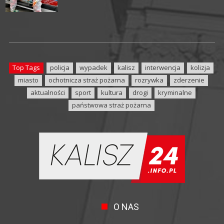
Top Tags
policja
wypadek
kalisz
interwencja
kolizja
miasto
ochotnicza straż pożarna
rozrywka
zderzenie
aktualności
sport
kultura
drogi
kryminalne
państwowa straż pożarna
O NAS