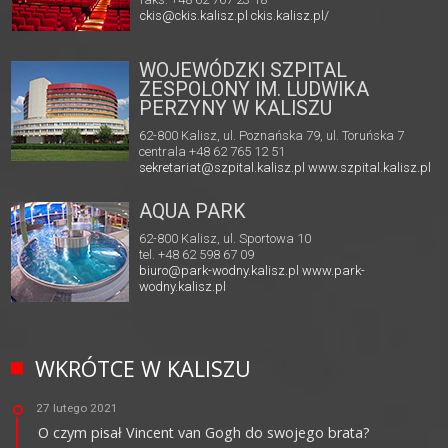
ckis@ckis.kalisz.pl
ckis.kalisz.pl/
WOJEWÓDZKI SZPITAL
ZESPOLONY IM. LUDWIKA
PERZYNY W KALISZU
62-800 Kalisz, ul. Poznańska 79, ul. Toruńska 7
centrala +48 62 765 12 51
sekretariat@szpital.kalisz.pl
www.szpital.kalisz.pl
AQUA PARK
62-800 Kalisz, ul. Sportowa 10
tel. +48 62 598 67 09
biuro@park-wodny.kalisz.pl
www.park-
wodny.kalisz.pl
WKRÓTCE W KALISZU
27 lutego 2021
O czym pisał Vincent van Gogh do swojego brata?