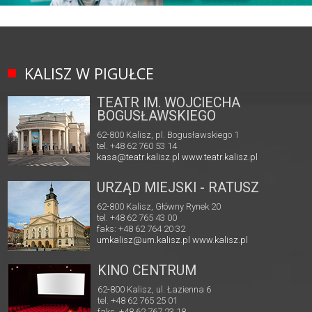
KALISZ W PIGUŁCE
TEATR IM. WOJCIECHA
BOGUSŁAWSKIEGO
62-800 Kalisz, pl. Bogusławskiego 1
tel. +48 62 760 53 14
kasa@teatr.kalisz.pl
www.teatr.kalisz.pl
URZĄD MIEJSKI - RATUSZ
62-800 Kalisz, Główny Rynek 20
tel. +48 62 765 43 00
faks: +48 62 764 20 32
umkalisz@um.kalisz.pl
www.kalisz.pl
KINO CENTRUM
62-800 Kalisz, ul. Łazienna 6
tel. +48 62 765 25 01
faks. +48 62 767 23 18