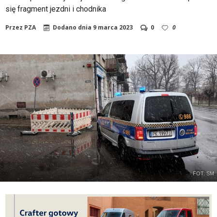
się fragment jezdni i chodnika
Przez
PZA
Dodano dnia
9 marca 2023
0
0
FOT. SM