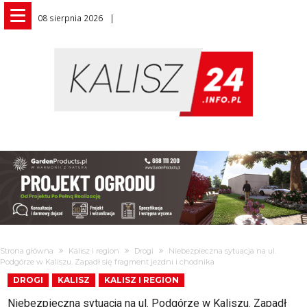
08 sierpnia 2026
Strona główna
Kalisz i region
Drogi
Niebezpieczna sytuacja na ul.
Podgórze w Kaliszu. Zapadł się fragment jezdni i chodnika
DROGI
KALISZ
KALISZ I REGION
Niebezpieczna sytuacja na ul. Podgórze w Kaliszu. Zapadł