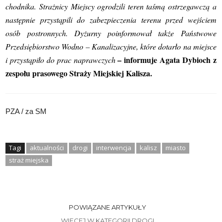
chodnika. Strażnicy Miejscy ogrodzili teren taśmą ostrzegawczą a
następnie przystąpili do zabezpieczenia terenu przed wejściem
osób postronnych. Dyżurny poinformował także Państwowe
Przedsiębiorstwo Wodno – Kanalizacyjne, które dotarło na miejsce
– informuje Agata Dybioch z
i przystąpiło do prac naprawczych
zespołu prasowego Straży Miejskiej Kalisza.
PZA / za SM
Tagi
aktualności
drogi
interwencja
kalisz
miasto
straż miejska
POWIĄZANE ARTYKUŁY
WIĘCEJ W KATEGORII DROGI