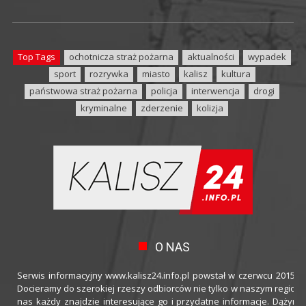
Top Tags
ochotnicza straż pożarna
aktualności
wypadek
sport
rozrywka
miasto
kalisz
kultura
państwowa straż pożarna
policja
interwencja
drogi
kryminalne
zderzenie
kolizja
O NAS
Serwis informacyjny www.kalisz24.info.pl powstał w czerwcu 2015 ro
Docieramy do szerokiej rzeszy odbiorców nie tylko w naszym regioni
nas każdy znajdzie interesujące go i przydatne informacje. Dążymy