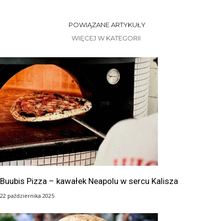
POWIĄZANE ARTYKUŁY
WIĘCEJ W KATEGORII
Buubis Pizza – kawałek Neapolu w sercu Kalisza
22 października 2025