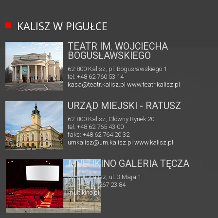
KALISZ W PIGUŁCE
TEATR IM. WOJCIECHA
BOGUSŁAWSKIEGO
62-800 Kalisz, pl. Bogusławskiego 1
tel. +48 62 760 53 14
kasa@teatr.kalisz.pl
www.teatr.kalisz.pl
URZĄD MIEJSKI - RATUSZ
62-800 Kalisz, Główny Rynek 20
tel. +48 62 765 43 00
faks: +48 62 764 20 32
umkalisz@um.kalisz.pl
www.kalisz.pl
MULTIKINO GALERIA TĘCZA
62-800 Kalisz, ul. 3 Maja 1
tel. + 48 41 267 23 84
multikino.pl