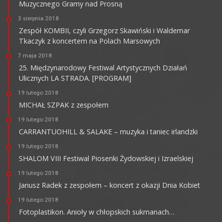
Muzycznego Gramy nad Prosną
3 sierpnia 2018
Zespół KOMBII, czyli Grzegorz Skawiński i Waldemar
Tkaczyk z koncertem na Polach Marsowych
7 maja 2018
25. Międzynarodowy Festiwal Artystycznych Działań
Ulicznych LA STRADA. [PROGRAM]
19 lutego 2018
MICHAŁ SZPAK z zespołem
19 lutego 2018
CARRANTUOHILL & SALAKE – muzyka i taniec irlandzki
19 lutego 2018
SHALOM VIII Festiwal Piosenki Żydowskiej i Izraelskiej
19 lutego 2018
Janusz Radek z zespołem – koncert z okazji Dnia Kobiet
19 lutego 2018
Fotoplastikon. Anioły w chłopskich sukmanach…