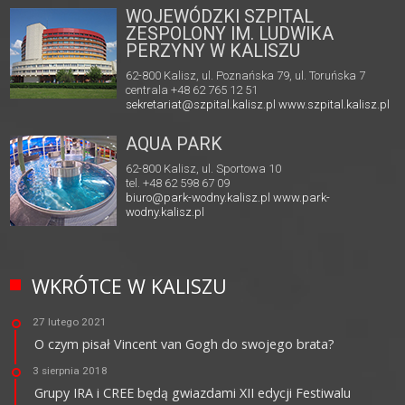
WOJEWÓDZKI SZPITAL
ZESPOLONY IM. LUDWIKA
PERZYNY W KALISZU
62-800 Kalisz, ul. Poznańska 79, ul. Toruńska 7
centrala +48 62 765 12 51
sekretariat@szpital.kalisz.pl
www.szpital.kalisz.pl
AQUA PARK
62-800 Kalisz, ul. Sportowa 10
tel. +48 62 598 67 09
biuro@park-wodny.kalisz.pl
www.park-
wodny.kalisz.pl
WKRÓTCE W KALISZU
27 lutego 2021
O czym pisał Vincent van Gogh do swojego brata?
3 sierpnia 2018
Grupy IRA i CREE będą gwiazdami XII edycji Festiwalu