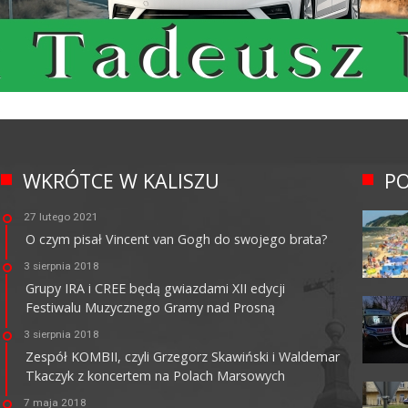
WKRÓTCE W KALISZU
PO
27 lutego 2021
O czym pisał Vincent van Gogh do swojego brata?
3 sierpnia 2018
Grupy IRA i CREE będą gwiazdami XII edycji
Festiwalu Muzycznego Gramy nad Prosną
3 sierpnia 2018
Zespół KOMBII, czyli Grzegorz Skawiński i Waldemar
Tkaczyk z koncertem na Polach Marsowych
7 maja 2018