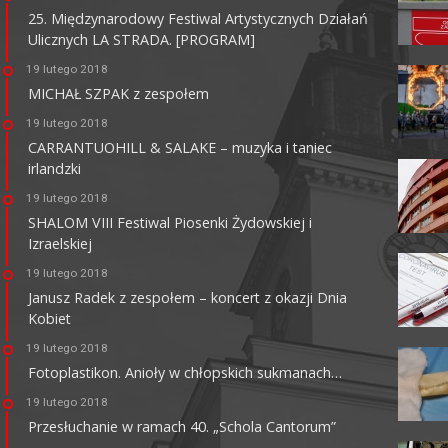
25. Międzynarodowy Festiwal Artystycznych Działań
Ulicznych LA STRADA. [PROGRAM]
MULTIKINO GALERIA
TĘCZA
19 lutego 2018
MICHAŁ SZPAK z zespołem
62-800 Kalisz, ul. 3 Maja 1
tel. + 48 41 267 23 84
19 lutego 2018
multikino.pl
CARRANTUOHILL & SALAKE – muzyka i taniec
irlandzki
19 lutego 2018
SHALOM VIII Festiwal Piosenki Żydowskiej i
Izraelskiej
19 lutego 2018
Janusz Radek z zespołem – koncert z okazji Dnia
Kobiet
19 lutego 2018
Fotoplastikon. Anioły w chłopskich sukmanach…
19 lutego 2018
Przesłuchanie w ramach 40. „Schola Cantorum”