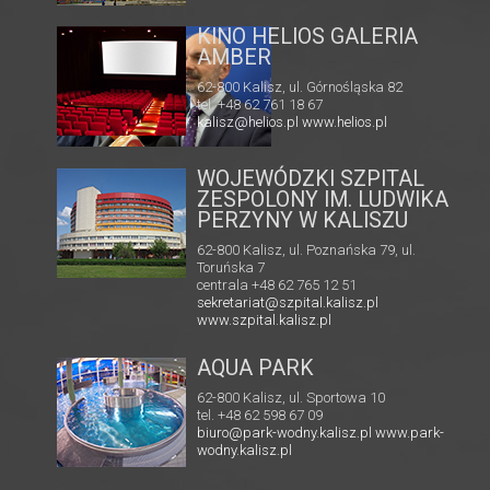
KINO CENTRUM
RIA
62-800 Kalisz, ul. Łazienna 6
tel. +48 62 765 25 01
faks. +48 62 767 23 18
 82
ckis@ckis.kalisz.pl
ckis.kalisz.pl/
l
WOJEWÓDZKI SZPITAL
ZESPOLONY IM. LUDWIKA
PERZYNY W KALISZU
62-800 Kalisz, ul. Poznańska 79, ul.
Toruńska 7
centrala +48 62 765 12 51
sekretariat@szpital.kalisz.pl
www.szpital.kalisz.pl
AQUA PARK
62-800 Kalisz, ul. Sportowa 10
tel. +48 62 598 67 09
biuro@park-wodny.kalisz.pl
www.park-
wodny.kalisz.pl