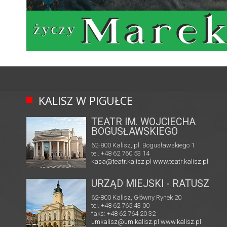
KALISZ W PIGUŁCE
TEATR IM. WOJCIECHA
BOGUSŁAWSKIEGO
62-800 Kalisz, pl. Bogusławskiego 1
tel. +48 62 760 53 14
kasa@teatr.kalisz.pl
www.teatr.kalisz.pl
URZĄD MIEJSKI - RATUSZ
62-800 Kalisz, Główny Rynek 20
tel. +48 62 765 43 00
faks: +48 62 764 20 32
umkalisz@um.kalisz.pl
www.kalisz.pl