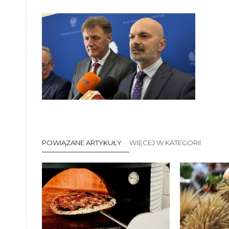
POWIĄZANE ARTYKUŁY
WIĘCEJ W KATEGORII