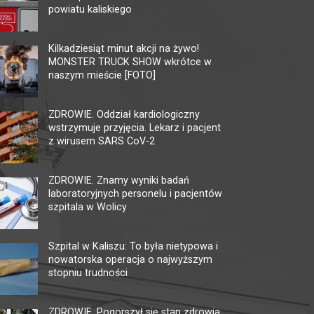
powiatu kaliskiego
KINO HELIOS GALERIA
KI
AMBER
Kilkadziesiąt minut akcji na żywo!
62-80
MONSTER TRUCK SHOW wkrótce w
tel. 
62-800 Kalisz, ul. Górnośląska 82
naszym mieście [FOTO]
faks.
tel. +48 62 761 18 67
ckis@
kalisz@helios.pl
www.helios.pl
ZDROWIE. Oddział kardiologiczny
wstrzymuje przyjęcia. Lekarz i pacjent
z wirusem SARS CoV-2
ZDROWIE. Znamy wyniki badań
laboratoryjnych personelu i pacjentów
szpitala w Wolicy
Szpital w Kaliszu: To była nietypowa i
nowatorska operacja o najwyższym
stopniu trudności
ZDROWIE. Pogorszył się stan zdrowia