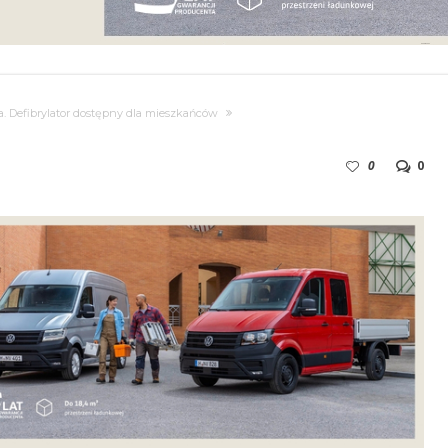
a. Defibrylator dostępny dla mieszkańców
0
0