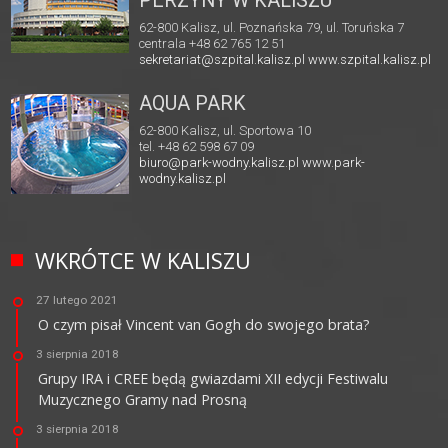
PERZYNY W KALISZU
62-800 Kalisz, ul. Poznańska 79, ul. Toruńska 7
centrala +48 62 765 12 51
sekretariat@szpital.kalisz.pl
www.szpital.kalisz.pl
AQUA PARK
62-800 Kalisz, ul. Sportowa 10
tel. +48 62 598 67 09
biuro@park-wodny.kalisz.pl
www.park-
wodny.kalisz.pl
WKRÓTCE W KALISZU
27 lutego 2021
O czym pisał Vincent van Gogh do swojego brata?
3 sierpnia 2018
Grupy IRA i CREE będą gwiazdami XII edycji Festiwalu
Muzycznego Gramy nad Prosną
3 sierpnia 2018