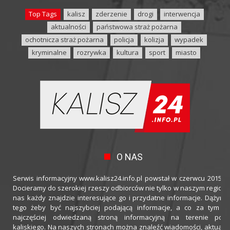
Top Tags
kalisz
zderzenie
drogi
interwencja
aktualności
państwowa straż pożarna
ochotnicza straż pożarna
policja
kolizja
wypadek
kryminalne
rozrywka
kultura
sport
miasto
O NAS
Serwis informacyjny www.kalisz24.info.pl powstał w czerwcu 2015 ro
Docieramy do szerokiej rzeszy odbiorców nie tylko w naszym regioni
nas każdy znajdzie interesujące go i przydatne informacje. Dążymy
tego żeby być najszybciej podającą informacje, a co za tym idz
najczęściej odwiedzaną stroną informacyjną na terenie powi
kaliskiego. Na naszych stronach można znaleźć wiadomości, aktualno