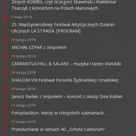
Zespół KOMBII, czyli Grzegorz Skawiński i Waldemar
Tkaczyk z koncertem na Polach Marsowych
7 maja 2018
25. Międzynarodowy Festiwal Artystycznych Działań
Ulicznych LA STRADA. [PROGRAM]
19 lutego 2018
MICHAŁ SZPAK z zespołem
19 lutego 2018
CARRANTUOHILL & SALAKE – muzyka i taniec irlandzki
19 lutego 2018
SHALOM VIII Festiwal Piosenki Żydowskiej i Izraelskiej
19 lutego 2018
Janusz Radek z zespołem – koncert z okazji Dnia Kobiet
19 lutego 2018
Fotoplastikon. Anioły w chłopskich sukmanach…
19 lutego 2018
Przesłuchanie w ramach 40. „Schola Cantorum”