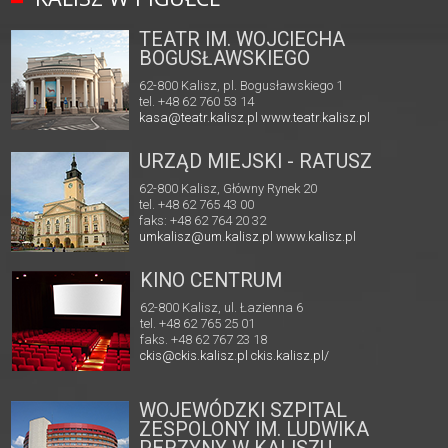
TEATR IM. WOJCIECHA
BOGUSŁAWSKIEGO
62-800 Kalisz, pl. Bogusławskiego 1
tel. +48 62 760 53 14
kasa@teatr.kalisz.pl
www.teatr.kalisz.pl
URZĄD MIEJSKI - RATUSZ
62-800 Kalisz, Główny Rynek 20
tel. +48 62 765 43 00
faks: +48 62 764 20 32
umkalisz@um.kalisz.pl
www.kalisz.pl
KINO CENTRUM
62-800 Kalisz, ul. Łazienna 6
tel. +48 62 765 25 01
faks. +48 62 767 23 18
ckis@ckis.kalisz.pl
ckis.kalisz.pl/
WOJEWÓDZKI SZPITAL
ZESPOLONY IM. LUDWIKA