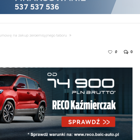
o umowę na zakup zeroemisyjnego taboru
0
0