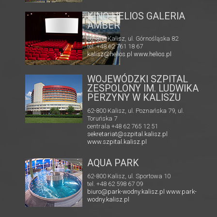
KINO HELIOS GALERIA
AMBER
62-800 Kalisz, ul. Górnośląska 82
tel. +48 62 761 18 67
kalisz@helios.pl
www.helios.pl
pl/
WOJEWÓDZKI SZPITAL
ZESPOLONY IM. LUDWIKA
PERZYNY W KALISZU
62-800 Kalisz, ul. Poznańska 79, ul.
Toruńska 7
centrala +48 62 765 12 51
sekretariat@szpital.kalisz.pl
www.szpital.kalisz.pl
AQUA PARK
62-800 Kalisz, ul. Sportowa 10
tel. +48 62 598 67 09
biuro@park-wodny.kalisz.pl
www.park-
wodny.kalisz.pl