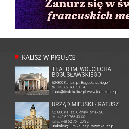
KALISZ W PIGUŁCE
TEATR IM. WOJCIECHA
BOGUSŁAWSKIEGO
62-800 Kalisz, pl. Bogusławskiego 1
tel. +48 62 760 53 14
kasa@teatr.kalisz.pl
www.teatr.kalisz.pl
URZĄD MIEJSKI - RATUSZ
62-800 Kalisz, Główny Rynek 20
tel. +48 62 765 43 00
faks: +48 62 764 20 32
umkalisz@um.kalisz.pl
www.kalisz.pl