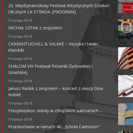
25. Międzynarodowy Festiwal Artystycznych Działań
Ulicznych LA STRADA. [PROGRAM]
MULTIKINO GALERIA
TĘCZA
19 lutego 2018
MICHAŁ SZPAK z zespołem
62-800 Kalisz, ul. 3 Maja 1
tel. + 48 41 267 23 84
19 lutego 2018
multikino.pl
CARRANTUOHILL & SALAKE – muzyka i taniec
irlandzki
19 lutego 2018
SHALOM VIII Festiwal Piosenki Żydowskiej i
Izraelskiej
19 lutego 2018
Janusz Radek z zespołem – koncert z okazji Dnia
Kobiet
19 lutego 2018
Fotoplastikon. Anioły w chłopskich sukmanach…
19 lutego 2018
Przesłuchanie w ramach 40. „Schola Cantorum”