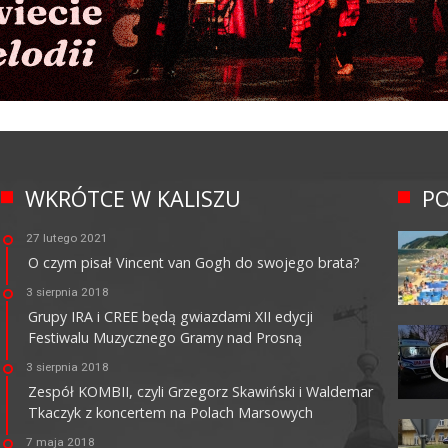
WKRÓTCE W KALISZU
PO
27 lutego 2021
O czym pisał Vincent van Gogh do swojego brata?
3 sierpnia 2018
Grupy IRA i CREE będą gwiazdami XII edycji
Festiwalu Muzycznego Gramy nad Prosną
3 sierpnia 2018
Zespół KOMBII, czyli Grzegorz Skawiński i Waldemar
Tkaczyk z koncertem na Polach Marsowych
7 maja 2018