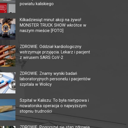
powiatu kaliskiego
KINO CENTRUM
KI
AM
Kilkadziesiąt minut akcji na żywo!
62-800 Kalisz, ul. Łazienna 6
MONSTER TRUCK SHOW wkrótce w
tel. +48 62 765 25 01
62-80
naszym mieście [FOTO]
faks. +48 62 767 23 18
tel. 
ckis@ckis.kalisz.pl
ckis.kalisz.pl/
kalis
ZDROWIE. Oddział kardiologiczny
wstrzymuje przyjęcia. Lekarz i pacjent
z wirusem SARS CoV-2
ZDROWIE. Znamy wyniki badań
laboratoryjnych personelu i pacjentów
szpitala w Wolicy
Szpital w Kaliszu: To była nietypowa i
nowatorska operacja o najwyższym
stopniu trudności
ZDROWIE. Pogorszył się stan zdrowia