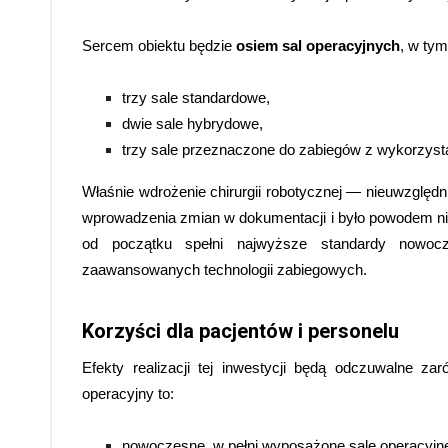
Sercem obiektu będzie
osiem sal operacyjnych
, w tym
trzy sale standardowe,
dwie sale hybrydowe,
trzy sale przeznaczone do zabiegów z wykorzystan
Właśnie wdrożenie chirurgii robotycznej — nieuwzglę
wprowadzenia zmian w dokumentacji i było powodem niew
od początku spełni najwyższe standardy nowoc
zaawansowanych technologii zabiegowych.
Korzyści dla pacjentów i personelu
Efekty realizacji tej inwestycji będą odczuwalne z
operacyjny to:
nowoczesne, w pełni wyposażone sale operacyjn