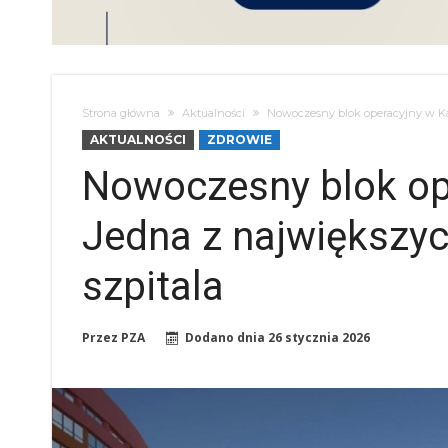
Strona główna
Aktualności
Nowoczesny blok operacyjny w Kali
AKTUALNOŚCI
ZDROWIE
Nowoczesny blok ope
Jedna z największych
szpitala
Przez
PZA
Dodano dnia
26 stycznia 2026