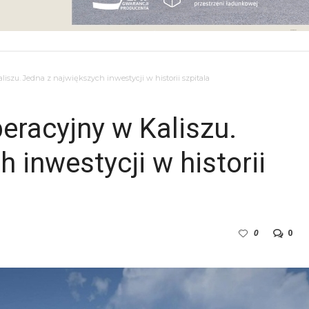
szu. Jedna z największych inwestycji w historii szpitala
racyjny w Kaliszu.
 inwestycji w historii
0
0