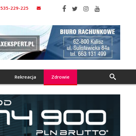
535-229-225
Rekreacja
Zdrowie