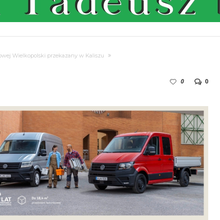
owej Wielkopolski przekazany w Kaliszu
0
0