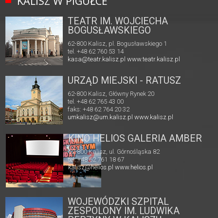
KALISZ W PIGUŁCE
TEATR IM. WOJCIECHA
BOGUSŁAWSKIEGO
62-800 Kalisz, pl. Bogusławskiego 1
tel. +48 62 760 53 14
kasa@teatr.kalisz.pl
www.teatr.kalisz.pl
URZĄD MIEJSKI - RATUSZ
62-800 Kalisz, Główny Rynek 20
tel. +48 62 765 43 00
faks: +48 62 764 20 32
umkalisz@um.kalisz.pl
www.kalisz.pl
KINO HELIOS GALERIA AMBER
62-800 Kalisz, ul. Górnośląska 82
tel. +48 62 761 18 67
kalisz@helios.pl
www.helios.pl
WOJEWÓDZKI SZPITAL
ZESPOLONY IM. LUDWIKA