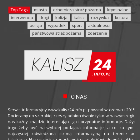
Top Tags
miasto
ochotnicza straż pożarna
kryminalne
interwencja
drogi
kolizja
kalisz
rozrywka
kultura
policja
wypadek
sport
aktualności
państwowa straż pożarna
zderzenie
O NAS
Serwis informacyjny www.kalisz24.info.pl powstał w czerwcu 2015 ro
Docieramy do szerokiej rzeszy odbiorców nie tylko w naszym regioni
nas każdy znajdzie interesujące go i przydatne informacje. Dążymy
tego żeby być najszybciej podającą informacje, a co za tym idz
najczęściej odwiedzaną stroną informacyjną na terenie powi
kaliskiego. Na naszych stronach można znaleźć wiadomości, aktualno