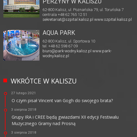
PERZYNY W KALISZU
62-800 Kalisz, ul. Poznańska 79, ul. Toruńska 7
centrala +48 62 765 12 51
sekretariat@szpital.kalisz.pl
www.szpital.kalisz.pl
AQUA PARK
62-800 Kalisz, ul. Sportowa 10
tel. +48 62 598 67 09
biuro@park-wodny.kalisz.pl
www.park-
wodny.kalisz.pl
WKRÓTCE W KALISZU
27 lutego 2021
O czym pisał Vincent van Gogh do swojego brata?
3 sierpnia 2018
Grupy IRA i CREE będą gwiazdami XII edycji Festiwalu
Muzycznego Gramy nad Prosną
3 sierpnia 2018