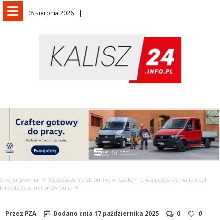
08 sierpnia 2026
Strona główna
Oczyszczenie zbiornika w Szałem. Chcą pozyskać na ten cel
kilkadziesiąt milionów euro
Przez
PZA
Dodano dnia
17 października 2025
0
0