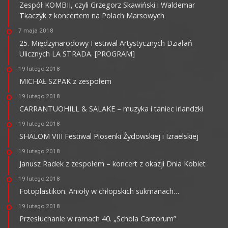
Zespół KOMBII, czyli Grzegorz Skawiński i Waldemar
Tkaczyk z koncertem na Polach Marsowych
7 maja 2018
25. Międzynarodowy Festiwal Artystycznych Działań
Ulicznych LA STRADA. [PROGRAM]
19 lutego 2018
MICHAŁ SZPAK z zespołem
19 lutego 2018
CARRANTUOHILL & SALAKE – muzyka i taniec irlandzki
19 lutego 2018
SHALOM VIII Festiwal Piosenki Żydowskiej i Izraelskiej
19 lutego 2018
Janusz Radek z zespołem – koncert z okazji Dnia Kobiet
19 lutego 2018
Fotoplastikon. Anioły w chłopskich sukmanach…
19 lutego 2018
Przesłuchanie w ramach 40. „Schola Cantorum”