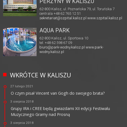
PERZYNY W KALISZU
62-800 Kalisz, ul. Poznańska 79, ul. Toruńska 7
centrala +48 62 765 12 51
sekretariat@szpital.kalisz.pl
www.szpital.kalisz.pl
AQUA PARK
62-800 Kalisz, ul. Sportowa 10
tel. +48 62 598 67 09
biuro@park-wodny.kalisz.pl
www.park-
wodny.kalisz.pl
WKRÓTCE W KALISZU
27 lutego 2021
O czym pisał Vincent van Gogh do swojego brata?
3 sierpnia 2018
Grupy IRA i CREE będą gwiazdami XII edycji Festiwalu
Muzycznego Gramy nad Prosną
3 sierpnia 2018