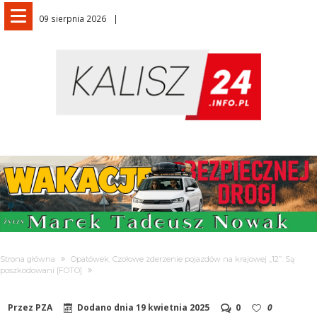
09 sierpnia 2026
Strona główna
Opatówek. Czołowe zderzenie pojazdów na krajowej „12”. Są
poszkodowani [FOTO]
Przez
PZA
Dodano dnia
19 kwietnia 2025
0
0