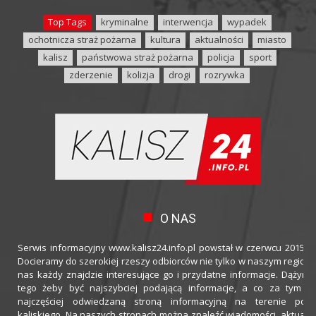
Top Tags
kryminalne
interwencja
wypadek
ochotnicza straż pożarna
kultura
aktualności
miasto
kalisz
państwowa straż pożarna
policja
sport
zderzenie
kolizja
drogi
rozrywka
O NAS
Serwis informacyjny www.kalisz24.info.pl powstał w czerwcu 2015 ro
Docieramy do szerokiej rzeszy odbiorców nie tylko w naszym regioni
nas każdy znajdzie interesujące go i przydatne informacje. Dążymy
tego żeby być najszybciej podającą informacje, a co za tym idz
najczęściej odwiedzaną stroną informacyjną na terenie powi
kaliskiego. Na naszych stronach można znaleźć wiadomości, aktualno