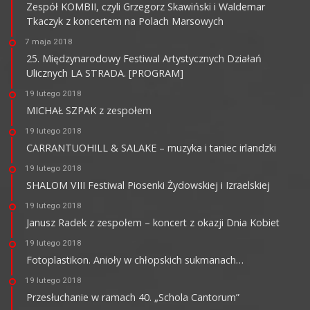
Zespół KOMBII, czyli Grzegorz Skawiński i Waldemar
Tkaczyk z koncertem na Polach Marsowych
7 maja 2018
25. Międzynarodowy Festiwal Artystycznych Działań
Ulicznych LA STRADA. [PROGRAM]
19 lutego 2018
MICHAŁ SZPAK z zespołem
19 lutego 2018
CARRANTUOHILL & SALAKE – muzyka i taniec irlandzki
19 lutego 2018
SHALOM VIII Festiwal Piosenki Żydowskiej i Izraelskiej
19 lutego 2018
Janusz Radek z zespołem – koncert z okazji Dnia Kobiet
19 lutego 2018
Fotoplastikon. Anioły w chłopskich sukmanach…
19 lutego 2018
Przesłuchanie w ramach 40. „Schola Cantorum”