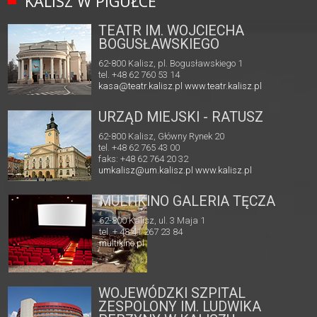
KALISZ W PIGUŁCE
TEATR IM. WOJCIECHA
BOGUSŁAWSKIEGO
62-800 Kalisz, pl. Bogusławskiego 1
tel. +48 62 760 53 14
kasa@teatr.kalisz.pl
www.teatr.kalisz.pl
URZĄD MIEJSKI - RATUSZ
62-800 Kalisz, Główny Rynek 20
tel. +48 62 765 43 00
faks: +48 62 764 20 32
umkalisz@um.kalisz.pl
www.kalisz.pl
MULTIKINO GALERIA TĘCZA
62-800 Kalisz, ul. 3 Maja 1
tel. + 48 41 267 23 84
multikino.pl
WOJEWÓDZKI SZPITAL
ZESPOLONY IM. LUDWIKA