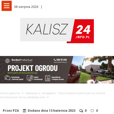
08 sierpnia 2026
Strona główna
Operacja w „okrąglaku”. Wykorzystano pierwsze na świecie
miniaturowe ramię ortopedyczne
Przez
PZA
Dodano dnia
13 kwietnia 2023
0
0