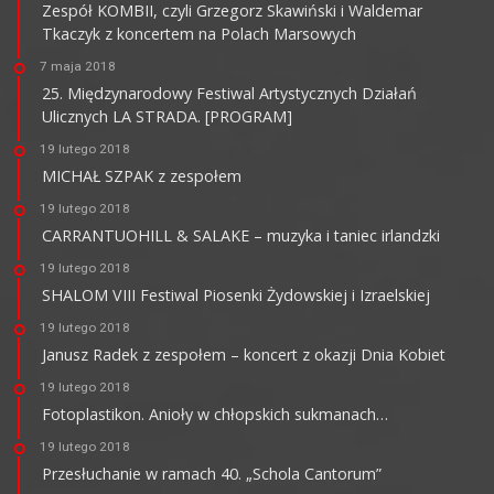
Zespół KOMBII, czyli Grzegorz Skawiński i Waldemar
Tkaczyk z koncertem na Polach Marsowych
7 maja 2018
25. Międzynarodowy Festiwal Artystycznych Działań
Ulicznych LA STRADA. [PROGRAM]
19 lutego 2018
MICHAŁ SZPAK z zespołem
19 lutego 2018
CARRANTUOHILL & SALAKE – muzyka i taniec irlandzki
19 lutego 2018
SHALOM VIII Festiwal Piosenki Żydowskiej i Izraelskiej
19 lutego 2018
Janusz Radek z zespołem – koncert z okazji Dnia Kobiet
19 lutego 2018
Fotoplastikon. Anioły w chłopskich sukmanach…
19 lutego 2018
Przesłuchanie w ramach 40. „Schola Cantorum”