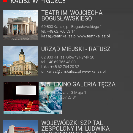
KALISZ W PIGUŁCE
TEATR IM. WOJCIECHA
BOGUSŁAWSKIEGO
62-800 Kalisz, pl. Bogusławskiego 1
tel. +48 62 760 53 14
kasa@teatr.kalisz.pl
www.teatr.kalisz.pl
URZĄD MIEJSKI - RATUSZ
62-800 Kalisz, Główny Rynek 20
tel. +48 62 765 43 00
faks: +48 62 764 20 32
umkalisz@um.kalisz.pl
www.kalisz.pl
MULTIKINO GALERIA TĘCZA
62-800 Kalisz, ul. 3 Maja 1
tel. + 48 41 267 23 84
multikino.pl
WOJEWÓDZKI SZPITAL
ZESPOLONY IM. LUDWIKA