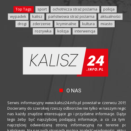
Top Tags
sport
ochotnicza straż pożarna
policja
wypadek
kalisz
państwowa straż pożarna
aktualności
drogi
zderzenie
kryminalne
kultura
miasto
rozrywka
kolizja
interwencja
O NAS
Serwis informacyjny www.kalisz24.info.pl powstał w czerwcu 2015 ro
Docieramy do szerokiej rzeszy odbiorców nie tylko w naszym regioni
nas każdy znajdzie interesujące go i przydatne informacje. Dążymy
tego żeby być najszybciej podającą informacje, a co za tym idz
najczęściej odwiedzaną stroną informacyjną na terenie powi
kaliskiego. Na naszych stronach można znaleźć wiadomości, aktualno