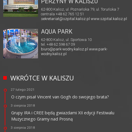
PERZYNY W KALISZU
62-800 Kalisz, ul. Poznańska 79, ul. Toruńska 7
centrala +48 62 765 12 51
sekretariat@szpital.kalisz.pl
www.szpital.kalisz.pl
AQUA PARK
62-800 Kalisz, ul. Sportowa 10
tel. +48 62 598 67 09
biuro@park-wodny.kalisz.pl
www.park-
wodny.kalisz.pl
WKRÓTCE W KALISZU
27 lutego 2021
O czym pisał Vincent van Gogh do swojego brata?
3 sierpnia 2018
Grupy IRA i CREE będą gwiazdami XII edycji Festiwalu
Muzycznego Gramy nad Prosną
3 sierpnia 2018