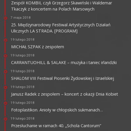
Zespół KOMBII, czyli Grzegorz Skawiński i Waldemar
Tkaczyk z koncertem na Polach Marsowych
7 maja 2018
25. Międzynarodowy Festiwal Artystycznych Działań
Ulicznych LA STRADA. [PROGRAM]
19 lutego 2018
MICHAŁ SZPAK z zespołem
19 lutego 2018
CARRANTUOHILL & SALAKE – muzyka i taniec irlandzki
19 lutego 2018
SHALOM VIII Festiwal Piosenki Żydowskiej i Izraelskiej
19 lutego 2018
Janusz Radek z zespołem – koncert z okazji Dnia Kobiet
19 lutego 2018
Fotoplastikon. Anioły w chłopskich sukmanach…
19 lutego 2018
Przesłuchanie w ramach 40. „Schola Cantorum”