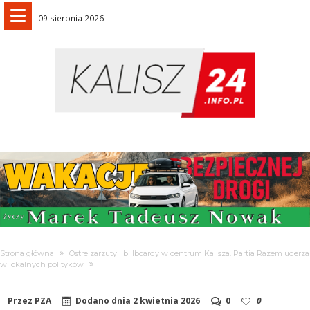
09 sierpnia 2026
Strona główna
Ostre zarzuty i billboardy w centrum Kalisza. Partia Razem uderza
w lokalnych polityków
Przez
PZA
Dodano dnia
2 kwietnia 2026
0
0