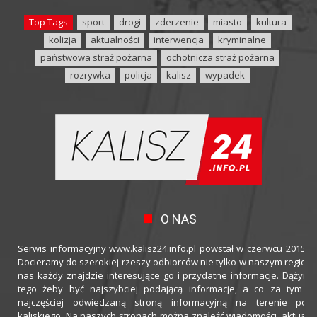
Top Tags
sport
drogi
zderzenie
miasto
kultura
kolizja
aktualności
interwencja
kryminalne
państwowa straż pożarna
ochotnicza straż pożarna
rozrywka
policja
kalisz
wypadek
O NAS
Serwis informacyjny www.kalisz24.info.pl powstał w czerwcu 2015 ro
Docieramy do szerokiej rzeszy odbiorców nie tylko w naszym regioni
nas każdy znajdzie interesujące go i przydatne informacje. Dążymy
tego żeby być najszybciej podającą informacje, a co za tym idz
najczęściej odwiedzaną stroną informacyjną na terenie powi
kaliskiego. Na naszych stronach można znaleźć wiadomości, aktualno