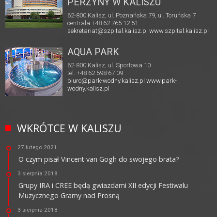
PERZYNY W KALISZU
62-800 Kalisz, ul. Poznańska 79, ul. Toruńska 7
centrala +48 62 765 12 51
sekretariat@szpital.kalisz.pl
www.szpital.kalisz.pl
AQUA PARK
62-800 Kalisz, ul. Sportowa 10
tel. +48 62 598 67 09
biuro@park-wodny.kalisz.pl
www.park-
wodny.kalisz.pl
WKRÓTCE W KALISZU
27 lutego 2021
O czym pisał Vincent van Gogh do swojego brata?
3 sierpnia 2018
Grupy IRA i CREE będą gwiazdami XII edycji Festiwalu
Muzycznego Gramy nad Prosną
3 sierpnia 2018