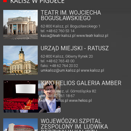
KALISZ W PIGUŁCE
TEATR IM. WOJCIECHA
BOGUSŁAWSKIEGO
62-800 Kalisz, pl. Bogusławskiego 1
tel. +48 62 760 53 14
kasa@teatr.kalisz.pl
www.teatr.kalisz.pl
URZĄD MIEJSKI - RATUSZ
62-800 Kalisz, Główny Rynek 20
tel. +48 62 765 43 00
faks: +48 62 764 20 32
umkalisz@um.kalisz.pl
www.kalisz.pl
KINO HELIOS GALERIA AMBER
62-800 Kalisz, ul. Górnośląska 82
tel. +48 62 761 18 67
kalisz@helios.pl
www.helios.pl
WOJEWÓDZKI SZPITAL
ZESPOLONY IM. LUDWIKA