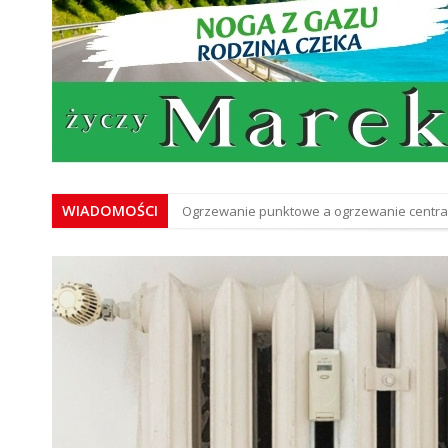
WIADOMOŚCI
Drogowcy reagują po serii zdarzeń. Na ul. M
Alerty i ostrzeżenia IMGW. W środę nawet 4
29-latek stracił prawo jazdy. Chwilę później
Niedostosowanie prędkości na ul. 3 Maja w K
Władze Kalisza na spotkaniu Morawieckieg
Samozapłon hulajnogi elektrycznej w Kalisz
Rozpoczęły się żniwa. Strażacy alarmują: wys