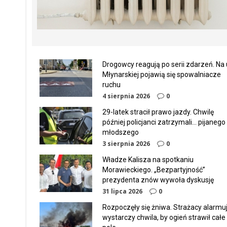
Drogowcy reagują po serii zdarzeń. Na u
Młynarskiej pojawią się spowalniacze
ruchu
4 sierpnia 2026
0
29-latek stracił prawo jazdy. Chwilę
później policjanci zatrzymali… pijanego
młodszego
3 sierpnia 2026
0
Władze Kalisza na spotkaniu
Morawieckiego. „Bezpartyjność”
prezydenta znów wywoła dyskusję
31 lipca 2026
0
Rozpoczęły się żniwa. Strażacy alarmuj
wystarczy chwila, by ogień strawił całe