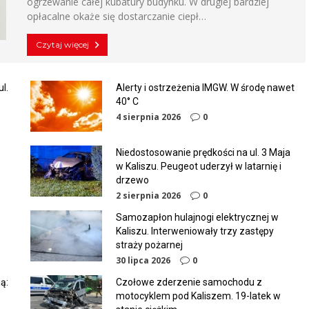
ogrzewanie całej kubatury budynku. W drugiej bardziej
opłacalne okaże się dostarczanie ciepł…
Czytaj więcej
l.
Alerty i ostrzeżenia IMGW. W środę nawet
40° C
4 sierpnia 2026
0
Niedostosowanie prędkości na ul. 3 Maja
w Kaliszu. Peugeot uderzył w latarnię i
drzewo
2 sierpnia 2026
0
Samozapłon hulajnogi elektrycznej w
Kaliszu. Interweniowały trzy zastępy
straży pożarnej
30 lipca 2026
0
ą:
Czołowe zderzenie samochodu z
motocyklem pod Kaliszem. 19-latek w