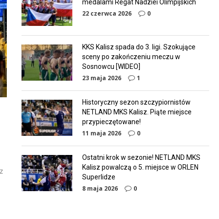
medalami Regat Nadziei Olimpijskich
22 czerwca 2026
0
KKS Kalisz spada do 3. ligi. Szokujące
sceny po zakończeniu meczu w
Sosnowcu [WIDEO]
23 maja 2026
1
Historyczny sezon szczypiornistów
NETLAND MKS Kalisz. Piąte miejsce
przypieczętowane!
11 maja 2026
0
Ostatni krok w sezonie! NETLAND MKS
Kalisz powalczą o 5. miejsce w ORLEN
z
Superlidze
8 maja 2026
0