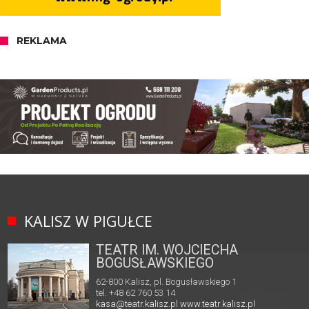
REKLAMA
KALISZ W PIGUŁCE
TEATR IM. WOJCIECHA
BOGUSŁAWSKIEGO
62-800 Kalisz, pl. Bogusławskiego 1
tel. +48 62 760 53 14
kasa@teatr.kalisz.pl
www.teatr.kalisz.pl