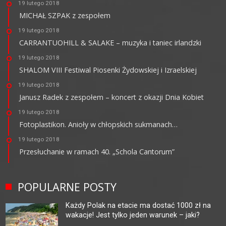
19 lutego 2018
MICHAŁ SZPAK z zespołem
19 lutego 2018
CARRANTUOHILL & SALAKE – muzyka i taniec irlandzki
19 lutego 2018
SHALOM VIII Festiwal Piosenki Żydowskiej i Izraelskiej
19 lutego 2018
Janusz Radek z zespołem – koncert z okazji Dnia Kobiet
19 lutego 2018
Fotoplastikon. Anioły w chłopskich sukmanach…
19 lutego 2018
Przesłuchanie w ramach 40. „Schola Cantorum”
POPULARNE POSTY
Każdy Polak na etacie ma dostać 1000 zł na
wakacje! Jest tylko jeden warunek – jaki?