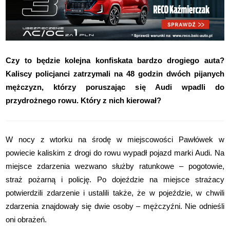
Czy to będzie kolejna konfiskata bardzo drogiego auta?
Kaliscy policjanci zatrzymali na 48 godzin dwóch pijanych
mężczyzn, którzy poruszając się Audi wpadli do
przydrożnego rowu. Który z nich kierował?
W nocy z wtorku na środę w miejscowości Pawłówek w
powiecie kaliskim z drogi do rowu wypadł pojazd marki Audi. Na
miejsce zdarzenia wezwano służby ratunkowe – pogotowie,
straż pożarną i policję. Po dojeździe na miejsce strażacy
potwierdzili zdarzenie i ustalili także, że w pojeździe, w chwili
zdarzenia znajdowały się dwie osoby – mężczyźni. Nie odnieśli
oni obrażeń.