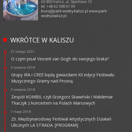
62-800 Kalisz, ul. Sportowa 10
tel. +48 62 598 67 09
biuro@park-wodny.kalisz.pl
www.park-
wodny.kalisz.pl
WKRÓTCE W KALISZU
27 lutego 2021
O czym pisał Vincent van Gogh do swojego brata?
3 sierpnia 2018
Grupy IRA i CREE będą gwiazdami XII edycji Festiwalu
Muzycznego Gramy nad Prosną
3 sierpnia 2018
Zespół KOMBII, czyli Grzegorz Skawiński i Waldemar
Tkaczyk z koncertem na Polach Marsowych
7 maja 2018
25. Międzynarodowy Festiwal Artystycznych Działań
Ulicznych LA STRADA. [PROGRAM]