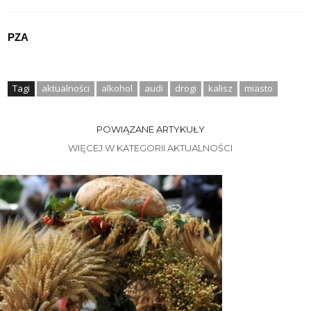
PZA
Tagi
aktualności
alkohol
audi
drogi
kalisz
miasto
POWIĄZANE ARTYKUŁY
WIĘCEJ W KATEGORII AKTUALNOŚCI