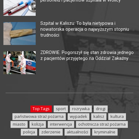
personelu i pacjentów szpitala w Wolicy
Szpital w Kaliszu: To była nietypowa i
nowatorska operacja o najwyższym stopniu
trudności
ZDROWIE. Pogorszył się stan zdrowia jednego
z pacjentów przyjętego na Oddział Zakaźny
Top Tags
sport
rozrywka
drogi
państwowa straż pożarna
wypadek
kalisz
kultura
miasto
kolizja
interwencja
ochotnicza straż pożarna
policja
zderzenie
aktualności
kryminalne