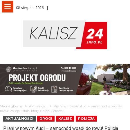
08 sierpnia 2026
Strona główna
Aktualności
Pijani w nowym Audi – samochód wpadł do
rowu! Policja ustala, który z nich kierował
AKTUALNOŚCI
DROGI
KALISZ
POLICJA
Pijani w nowym Audi – samochód wpadł do rowu! Policja