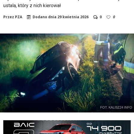
ustala, który z nich kierował
Przez
PZA
Dodano dnia
29 kwietnia 2026
0
0
FOT. KALISZ24 INFO