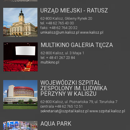
URZĄD MIEJSKI - RATUSZ
62-800 Kalisz, Główny Rynek 20
tel. +48 62 765 43 00
faks: +48 62 764 20 32
umkalisz@um.kalisz.pl
www.kalisz.pl
MULTIKINO GALERIA TĘCZA
62-800 Kalisz, ul. 3 Maja 1
tel. + 48 41 267 23 84
multikino.pl
WOJEWÓDZKI SZPITAL
ZESPOLONY IM. LUDWIKA
PERZYNY W KALISZU
62-800 Kalisz, ul. Poznańska 79, ul. Toruńska 7
centrala +48 62 765 12 51
sekretariat@szpital.kalisz.pl
www.szpital.kalisz.pl
AQUA PARK