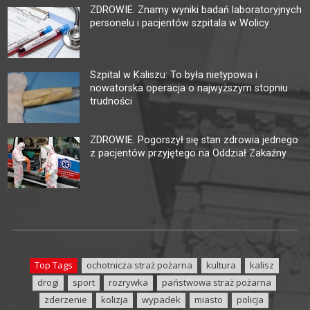
ZDROWIE. Znamy wyniki badań laboratoryjnych
personelu i pacjentów szpitala w Wolicy
Szpital w Kaliszu: To była nietypowa i
nowatorska operacja o najwyższym stopniu
trudności
ZDROWIE. Pogorszył się stan zdrowia jednego
z pacjentów przyjętego na Oddział Zakaźny
Top Tags
ochotnicza straż pożarna
kultura
kalisz
drogi
sport
rozrywka
państwowa straż pożarna
zderzenie
kolizja
wypadek
miasto
policja