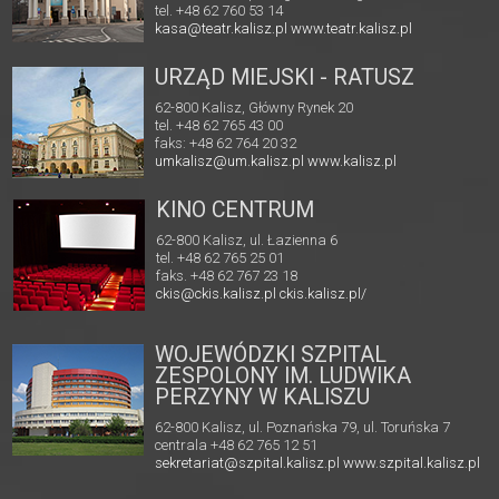
tel. +48 62 760 53 14
kasa@teatr.kalisz.pl
www.teatr.kalisz.pl
URZĄD MIEJSKI - RATUSZ
62-800 Kalisz, Główny Rynek 20
tel. +48 62 765 43 00
faks: +48 62 764 20 32
umkalisz@um.kalisz.pl
www.kalisz.pl
KINO CENTRUM
62-800 Kalisz, ul. Łazienna 6
tel. +48 62 765 25 01
faks. +48 62 767 23 18
ckis@ckis.kalisz.pl
ckis.kalisz.pl/
WOJEWÓDZKI SZPITAL
ZESPOLONY IM. LUDWIKA
PERZYNY W KALISZU
62-800 Kalisz, ul. Poznańska 79, ul. Toruńska 7
centrala +48 62 765 12 51
sekretariat@szpital.kalisz.pl
www.szpital.kalisz.pl