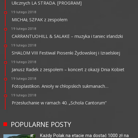
Ulicznych LA STRADA. [PROGRAM]
19 lutego 2018
MICHAŁ SZPAK z zespołem
19 lutego 2018
CARRANTUOHILL & SALAKE – muzyka i taniec irlandzki
19 lutego 2018
SHALOM VIII Festiwal Piosenki Żydowskiej i Izraelskiej
19 lutego 2018
Janusz Radek z zespołem – koncert z okazji Dnia Kobiet
19 lutego 2018
Fotoplastikon. Anioły w chłopskich sukmanach…
19 lutego 2018
Przesłuchanie w ramach 40. „Schola Cantorum”
POPULARNE POSTY
Każdy Polak na etacie ma dostać 1000 zł na