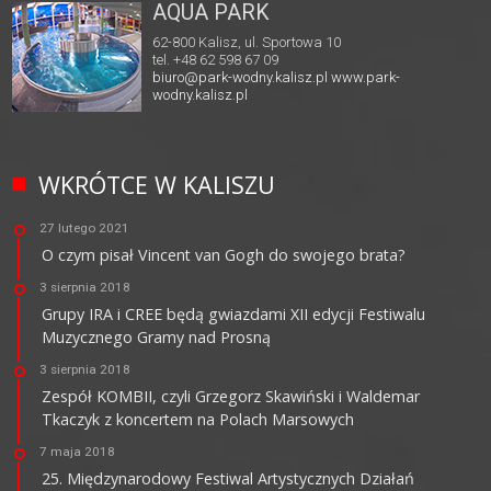
AQUA PARK
62-800 Kalisz, ul. Sportowa 10
tel. +48 62 598 67 09
biuro@park-wodny.kalisz.pl
www.park-
wodny.kalisz.pl
WKRÓTCE W KALISZU
27 lutego 2021
O czym pisał Vincent van Gogh do swojego brata?
3 sierpnia 2018
Grupy IRA i CREE będą gwiazdami XII edycji Festiwalu
Muzycznego Gramy nad Prosną
3 sierpnia 2018
Zespół KOMBII, czyli Grzegorz Skawiński i Waldemar
Tkaczyk z koncertem na Polach Marsowych
7 maja 2018
25. Międzynarodowy Festiwal Artystycznych Działań