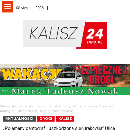
08 sierpnia 2026
Strona główna
Aktualności
„Połamany pantograf i uszkodzona sieć
trakcyjna” Ulica Księżnej Jolanty zablokowana!
AKTUALNOŚCI
DROGI
KALISZ
„Połamany pantograf i uszkodzona sieć trakcyjna” Ulica