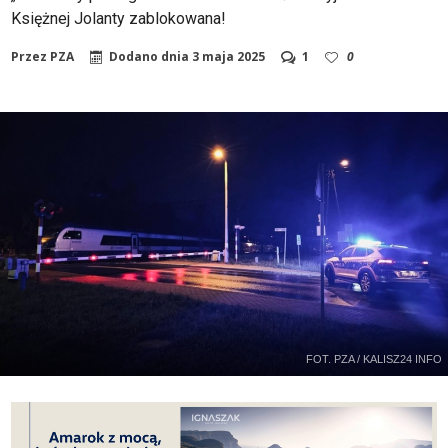
Księżnej Jolanty zablokowana!
Przez
PZA
Dodano dnia
3 maja 2025
1
0
FOT. PZA / KALISZ24 INFO