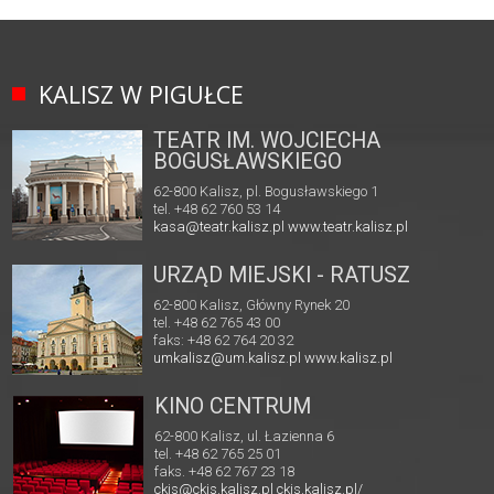
KALISZ W PIGUŁCE
TEATR IM. WOJCIECHA
BOGUSŁAWSKIEGO
62-800 Kalisz, pl. Bogusławskiego 1
tel. +48 62 760 53 14
kasa@teatr.kalisz.pl
www.teatr.kalisz.pl
URZĄD MIEJSKI - RATUSZ
62-800 Kalisz, Główny Rynek 20
tel. +48 62 765 43 00
faks: +48 62 764 20 32
umkalisz@um.kalisz.pl
www.kalisz.pl
KINO CENTRUM
62-800 Kalisz, ul. Łazienna 6
tel. +48 62 765 25 01
faks. +48 62 767 23 18
ckis@ckis.kalisz.pl
ckis.kalisz.pl/