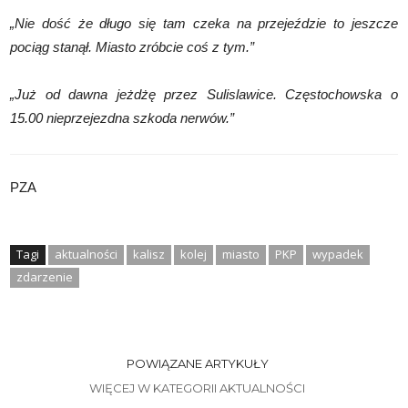
„Nie dość że długo się tam czeka na przejeździe to jeszcze
pociąg stanął. Miasto zróbcie coś z tym.”
„Już od dawna jeżdżę przez Sulislawice. Częstochowska o
15.00 nieprzejezdna szkoda nerwów.”
PZA
Tagi
aktualności
kalisz
kolej
miasto
PKP
wypadek
zdarzenie
POWIĄZANE ARTYKUŁY
WIĘCEJ W KATEGORII AKTUALNOŚCI