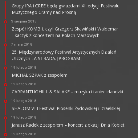
Grupy IRA i CREE będą gwiazdami XII edycji Festiwalu
Muzycznego Gramy nad Prosną
3 sierpnia 2018
Zespół KOMBII, czyli Grzegorz Skawiński i Waldemar
Tkaczyk z koncertem na Polach Marsowych
7 maja 2018
25. Międzynarodowy Festiwal Artystycznych Działań
Ulicznych LA STRADA. [PROGRAM]
19 lutego 2018
MICHAŁ SZPAK z zespołem
19 lutego 2018
CARRANTUOHILL & SALAKE – muzyka i taniec irlandzki
19 lutego 2018
SHALOM VIII Festiwal Piosenki Żydowskiej i Izraelskiej
19 lutego 2018
Janusz Radek z zespołem – koncert z okazji Dnia Kobiet
19 lutego 2018