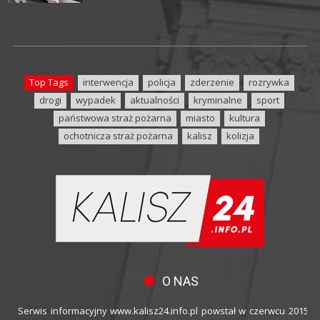
Top Tags
interwencja
policja
zderzenie
rozrywka
drogi
wypadek
aktualności
kryminalne
sport
państwowa straż pożarna
miasto
kultura
ochotnicza straż pożarna
kalisz
kolizja
O NAS
Serwis informacyjny www.kalisz24.info.pl powstał w czerwcu 2015 ro