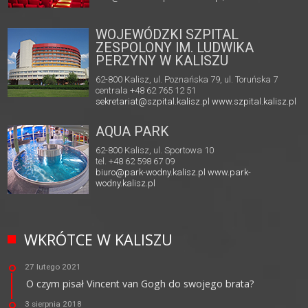
WOJEWÓDZKI SZPITAL
ZESPOLONY IM. LUDWIKA
PERZYNY W KALISZU
62-800 Kalisz, ul. Poznańska 79, ul. Toruńska 7
centrala +48 62 765 12 51
sekretariat@szpital.kalisz.pl
www.szpital.kalisz.pl
AQUA PARK
62-800 Kalisz, ul. Sportowa 10
tel. +48 62 598 67 09
biuro@park-wodny.kalisz.pl
www.park-
wodny.kalisz.pl
WKRÓTCE W KALISZU
27 lutego 2021
O czym pisał Vincent van Gogh do swojego brata?
3 sierpnia 2018