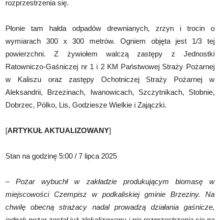
rozprzestrzenia się.
Płonie tam hałda odpadów drewnianych, zrzyn i trocin o
wymiarach 300 x 300 metrów. Ogniem objęta jest 1/3 tej
powierzchni. Z żywiołem walczą zastępy z Jednostki
Ratowniczo-Gaśniczej nr 1 i 2 KM Państwowej Straży Pożarnej
w Kaliszu oraz zastępy Ochotniczej Straży Pożarnej w
Aleksandrii, Brzezinach, Iwanowicach, Szczytnikach, Stobnie,
Dobrzec, Pólko, Lis, Godziesze Wielkie i Zajączki.
[
ARTYKUŁ AKTUALIZOWANY
]
Stan na godzinę 5:00 / 7 lipca 2025
– Pożar wybuchł w zakładzie produkującym biomasę w
miejscowości Czempisz w podkaliskiej gminie Brzeziny. Na
chwilę obecną strażacy nadal prowadzą działania gaśnicze,
jednak pożar został już zlokalizowany i nie rozprzestrzenia się na