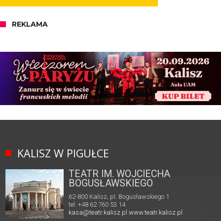
REKLAMA
KALISZ W PIGUŁCE
TEATR IM. WOJCIECHA
BOGUSŁAWSKIEGO
62-800 Kalisz, pl. Bogusławskiego 1
tel. +48 62 760 53 14
kasa@teatr.kalisz.pl
www.teatr.kalisz.pl