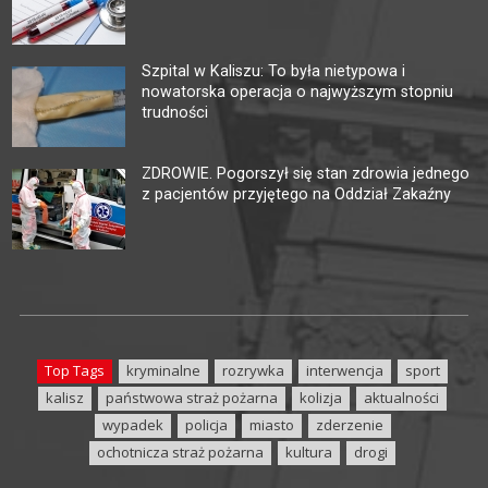
Szpital w Kaliszu: To była nietypowa i
nowatorska operacja o najwyższym stopniu
trudności
ZDROWIE. Pogorszył się stan zdrowia jednego
z pacjentów przyjętego na Oddział Zakaźny
Top Tags
kryminalne
rozrywka
interwencja
sport
kalisz
państwowa straż pożarna
kolizja
aktualności
wypadek
policja
miasto
zderzenie
ochotnicza straż pożarna
kultura
drogi