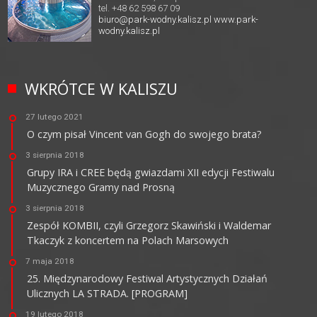
tel. +48 62 598 67 09
biuro@park-wodny.kalisz.pl
www.park-
wodny.kalisz.pl
WKRÓTCE W KALISZU
27 lutego 2021
O czym pisał Vincent van Gogh do swojego brata?
3 sierpnia 2018
Grupy IRA i CREE będą gwiazdami XII edycji Festiwalu
Muzycznego Gramy nad Prosną
3 sierpnia 2018
Zespół KOMBII, czyli Grzegorz Skawiński i Waldemar
Tkaczyk z koncertem na Polach Marsowych
7 maja 2018
25. Międzynarodowy Festiwal Artystycznych Działań
Ulicznych LA STRADA. [PROGRAM]
19 lutego 2018