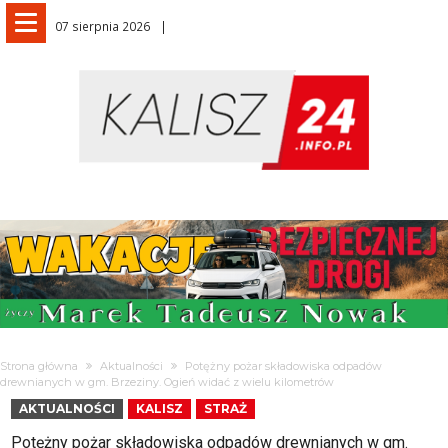
07 sierpnia 2026
Strona główna
Aktualności
Potężny pożar składowiska odpadów
drewnianych w gm. Brzeziny. Ogień widać z wielu kilometrów
AKTUALNOŚCI
KALISZ
STRAŻ
Potężny pożar składowiska odpadów drewnianych w gm.