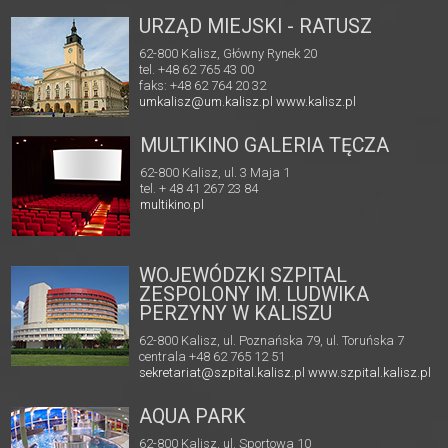
URZĄD MIEJSKI - RATUSZ
62-800 Kalisz, Główny Rynek 20
tel. +48 62 765 43 00
faks: +48 62 764 20 32
umkalisz@um.kalisz.pl
www.kalisz.pl
MULTIKINO GALERIA TĘCZA
62-800 Kalisz, ul. 3 Maja 1
tel. + 48 41 267 23 84
multikino.pl
WOJEWÓDZKI SZPITAL
ZESPOLONY IM. LUDWIKA
PERZYNY W KALISZU
62-800 Kalisz, ul. Poznańska 79, ul. Toruńska 7
centrala +48 62 765 12 51
sekretariat@szpital.kalisz.pl
www.szpital.kalisz.pl
AQUA PARK
62-800 Kalisz, ul. Sportowa 10