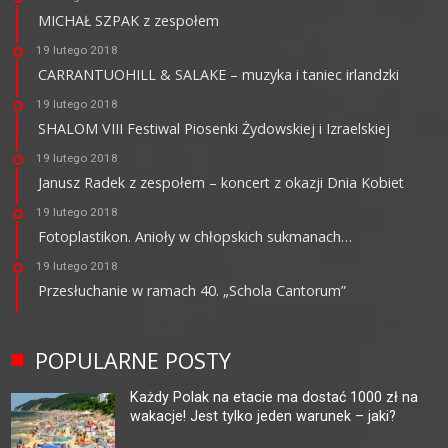
MICHAŁ SZPAK z zespołem
19 lutego 2018
CARRANTUOHILL & SALAKE – muzyka i taniec irlandzki
19 lutego 2018
SHALOM VIII Festiwal Piosenki Żydowskiej i Izraelskiej
19 lutego 2018
Janusz Radek z zespołem – koncert z okazji Dnia Kobiet
19 lutego 2018
Fotoplastikon. Anioły w chłopskich sukmanach…
19 lutego 2018
Przesłuchanie w ramach 40. „Schola Cantorum”
POPULARNE POSTY
Każdy Polak na etacie ma dostać 1000 zł na
wakacje! Jest tylko jeden warunek – jaki?