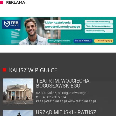
REKLAMA
KALISZ W PIGUŁCE
TEATR IM. WOJCIECHA
BOGUSŁAWSKIEGO
62-800 Kalisz, pl. Bogusławskiego 1
tel. +48 62 760 53 14
kasa@teatr.kalisz.pl
www.teatr.kalisz.pl
URZĄD MIEJSKI - RATUSZ