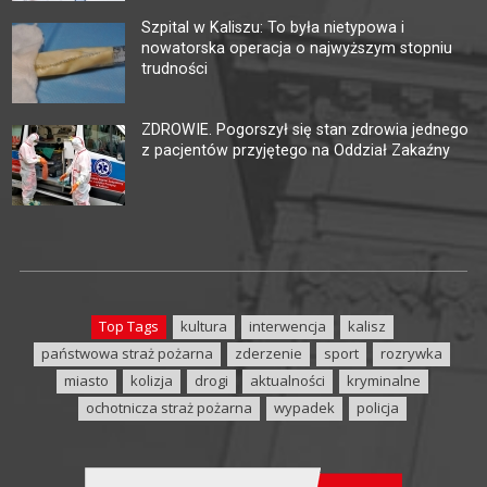
Szpital w Kaliszu: To była nietypowa i
nowatorska operacja o najwyższym stopniu
trudności
ZDROWIE. Pogorszył się stan zdrowia jednego
z pacjentów przyjętego na Oddział Zakaźny
Top Tags
kultura
interwencja
kalisz
państwowa straż pożarna
zderzenie
sport
rozrywka
miasto
kolizja
drogi
aktualności
kryminalne
ochotnicza straż pożarna
wypadek
policja