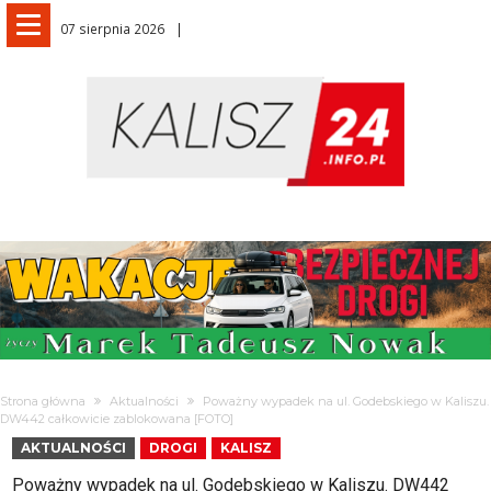
07 sierpnia 2026
Strona główna
Aktualności
Poważny wypadek na ul. Godebskiego w Kaliszu.
DW442 całkowicie zablokowana [FOTO]
AKTUALNOŚCI
DROGI
KALISZ
Poważny wypadek na ul. Godebskiego w Kaliszu. DW442