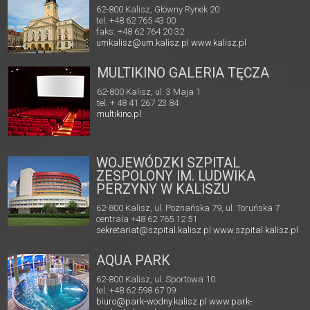
62-800 Kalisz, Główny Rynek 20
tel. +48 62 765 43 00
faks: +48 62 764 20 32
umkalisz@um.kalisz.pl
www.kalisz.pl
MULTIKINO GALERIA TĘCZA
62-800 Kalisz, ul. 3 Maja 1
tel. + 48 41 267 23 84
multikino.pl
WOJEWÓDZKI SZPITAL
ZESPOLONY IM. LUDWIKA
PERZYNY W KALISZU
62-800 Kalisz, ul. Poznańska 79, ul. Toruńska 7
centrala +48 62 765 12 51
sekretariat@szpital.kalisz.pl
www.szpital.kalisz.pl
AQUA PARK
62-800 Kalisz, ul. Sportowa 10
tel. +48 62 598 67 09
biuro@park-wodny.kalisz.pl
www.park-