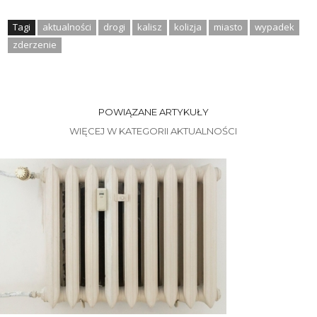
Tagi
aktualności
drogi
kalisz
kolizja
miasto
wypadek
zderzenie
POWIĄZANE ARTYKUŁY
WIĘCEJ W KATEGORII AKTUALNOŚCI