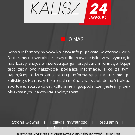
O NAS
Serwis informacyjny www.kalisz24.info.pl powstał w czerwcu 2015 ro
Docieramy do szerokiej rzeszy odbiorców nie tylko w naszym regioni
nas każdy znajdzie interesujące go i przydatne informacje. Dążymy
tego żeby być najszybciej podającą informacje, a co za tym idz
najczęściej odwiedzaną stroną informacyjną na terenie powi
kaliskiego. Na naszych stronach można znaleźć wiadomości, aktualno
sportowe, rozrywkowe, kulturalne i gospodarcze. Jesteśmy serwi
obiektywnym i całkowicie apolitycznym.
Strona Główna
Polityka Prywatności
Regulamin
Reklama
Kontakt
Ta strona korzysta z ciasteczek aby świadczyć usługi na