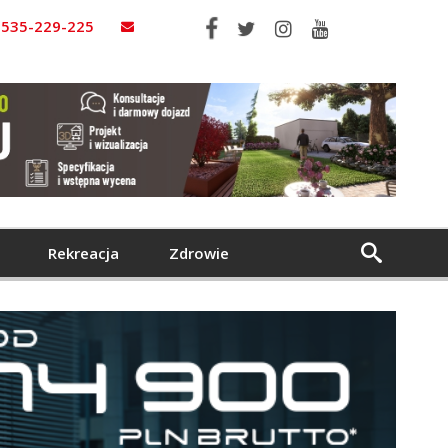
535-229-225
Rekreacja
Zdrowie