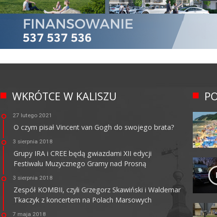
WKRÓTCE W KALISZU
PO
27 lutego 2021
O czym pisał Vincent van Gogh do swojego brata?
3 sierpnia 2018
Grupy IRA i CREE będą gwiazdami XII edycji
Festiwalu Muzycznego Gramy nad Prosną
3 sierpnia 2018
Zespół KOMBII, czyli Grzegorz Skawiński i Waldemar
Tkaczyk z koncertem na Polach Marsowych
7 maja 2018