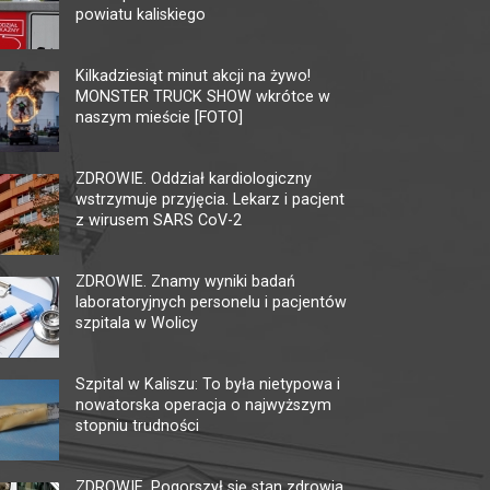
powiatu kaliskiego
MULTIKINO GALERIA
KI
TĘCZA
Kilkadziesiąt minut akcji na żywo!
62-80
MONSTER TRUCK SHOW wkrótce w
tel. 
62-800 Kalisz, ul. 3 Maja 1
naszym mieście [FOTO]
faks.
tel. + 48 41 267 23 84
ckis@
multikino.pl
ZDROWIE. Oddział kardiologiczny
wstrzymuje przyjęcia. Lekarz i pacjent
z wirusem SARS CoV-2
ZDROWIE. Znamy wyniki badań
laboratoryjnych personelu i pacjentów
szpitala w Wolicy
Szpital w Kaliszu: To była nietypowa i
nowatorska operacja o najwyższym
stopniu trudności
ZDROWIE. Pogorszył się stan zdrowia