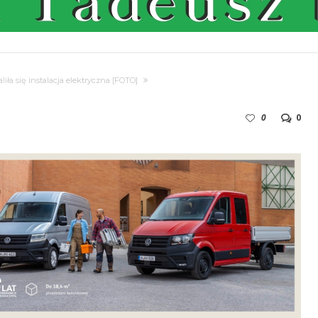
liła się instalacja elektryczna [FOTO]
0
0