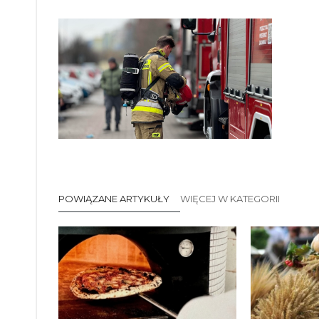
POWIĄZANE ARTYKUŁY
WIĘCEJ W KATEGORII