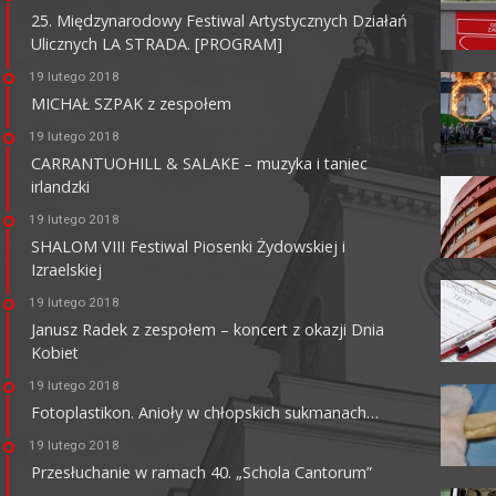
25. Międzynarodowy Festiwal Artystycznych Działań
Ulicznych LA STRADA. [PROGRAM]
KINO HELIOS GALERIA
AMBER
19 lutego 2018
MICHAŁ SZPAK z zespołem
62-800 Kalisz, ul. Górnośląska 82
tel. +48 62 761 18 67
19 lutego 2018
kalisz@helios.pl
www.helios.pl
CARRANTUOHILL & SALAKE – muzyka i taniec
irlandzki
19 lutego 2018
SHALOM VIII Festiwal Piosenki Żydowskiej i
Izraelskiej
19 lutego 2018
Janusz Radek z zespołem – koncert z okazji Dnia
Kobiet
19 lutego 2018
Fotoplastikon. Anioły w chłopskich sukmanach…
19 lutego 2018
Przesłuchanie w ramach 40. „Schola Cantorum”