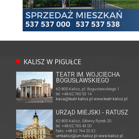
KALISZ W PIGUŁCE
TEATR IM. WOJCIECHA
BOGUSŁAWSKIEGO
62-800 Kalisz, pl. Bogusławskiego 1
tel. +48 62 760 53 14
kasa@teatr.kalisz.pl
www.teatr.kalisz.pl
URZĄD MIEJSKI - RATUSZ
62-800 Kalisz, Główny Rynek 20
tel. +48 62 765 43 00
faks: +48 62 764 20 32
umkalisz@um.kalisz.pl
www.kalisz.pl