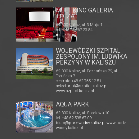
KINO CENTRUM
A
62-800 Kalisz, ul. Łazienna 6
tel. +48 62 765 25 01
faks. +48 62 767 23 18
ckis@ckis.kalisz.pl
ckis.kalisz.pl/
WOJEWÓDZKI SZPITAL
ZESPOLONY IM. LUDWIKA
PERZYNY W KALISZU
62-800 Kalisz, ul. Poznańska 79, ul.
Toruńska 7
centrala +48 62 765 12 51
sekretariat@szpital.kalisz.pl
www.szpital.kalisz.pl
AQUA PARK
62-800 Kalisz, ul. Sportowa 10
tel. +48 62 598 67 09
biuro@park-wodny.kalisz.pl
www.park-
wodny.kalisz.pl