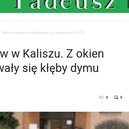
 Z okien mieszkania wydobywały się kłęby dymu [FOTO]
w w Kaliszu. Z okien
ały się kłęby dymu
0
0