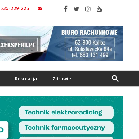
535-229-225
Rekreacja
Zdrowie