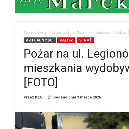
Strona główna
Aktualności
Pożar na ul. Legionów w Kaliszu.
AKTUALNOŚCI
KALISZ
STRAŻ
Pożar na ul. Legionó
mieszkania wydobyw
[FOTO]
Przez
PZA
Dodano dnia
1 marca 2026