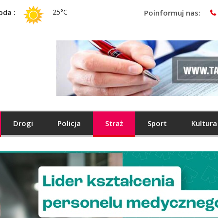
25°C
oda :
Poinformuj nas:
Drogi
Policja
Straż
Sport
Kultura