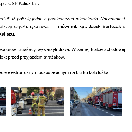
ęp z OSP Kalisz-Lis.
dzili, iż pali się jedno z pomieszczeń mieszkania. Natychmiast
dało się szybko opanować
– mówi mł. kpt. Jacek Bartczak z
aliszu.
lokatorów. Strażacy wywarzyli drzwi. W samej klatce schodowej
iekt przed przyjazdem strażaków.
ie elektronicznym pozostawionym na biurku koło łóżka.