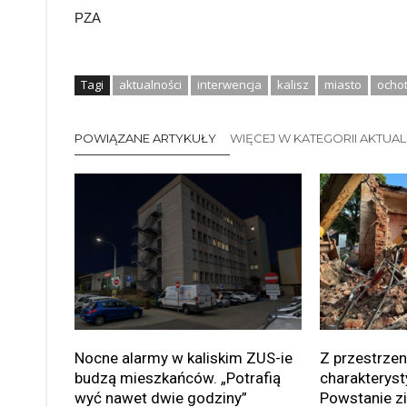
PZA
Tagi
aktualności
interwencja
kalisz
miasto
ochot
POWIĄZANE ARTYKUŁY
WIĘCEJ W KATEGORII AKTUA
Nocne alarmy w kaliskim ZUS-ie
Z przestrzen
budzą mieszkańców. „Potrafią
charakteryst
wyć nawet dwie godziny”
Powstanie zi