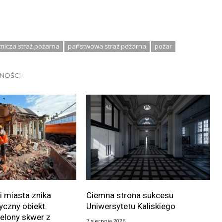
nicza straż pożarna
państwowa straż pożarna
pożar
LNOŚCI
i miasta znika
Ciemna strona sukcesu
yczny obiekt.
Uniwersytetu Kaliskiego
elony skwer z
7 sierpnia 2026