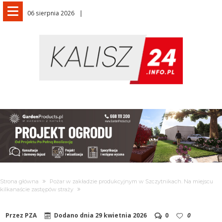
06 sierpnia 2026
Strona główna
Pożar w zakładzie produkcyjnym w Szczytnikach. Na miejscu
kilkanaście zastępów straży
Przez
PZA
Dodano dnia
29 kwietnia 2026
0
0