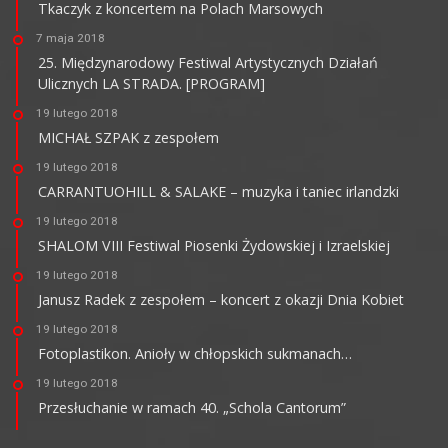
Tkaczyk z koncertem na Polach Marsowych
7 maja 2018
25. Międzynarodowy Festiwal Artystycznych Działań
Ulicznych LA STRADA. [PROGRAM]
19 lutego 2018
MICHAŁ SZPAK z zespołem
19 lutego 2018
CARRANTUOHILL & SALAKE – muzyka i taniec irlandzki
19 lutego 2018
SHALOM VIII Festiwal Piosenki Żydowskiej i Izraelskiej
19 lutego 2018
Janusz Radek z zespołem – koncert z okazji Dnia Kobiet
19 lutego 2018
Fotoplastikon. Anioły w chłopskich sukmanach…
19 lutego 2018
Przesłuchanie w ramach 40. „Schola Cantorum”