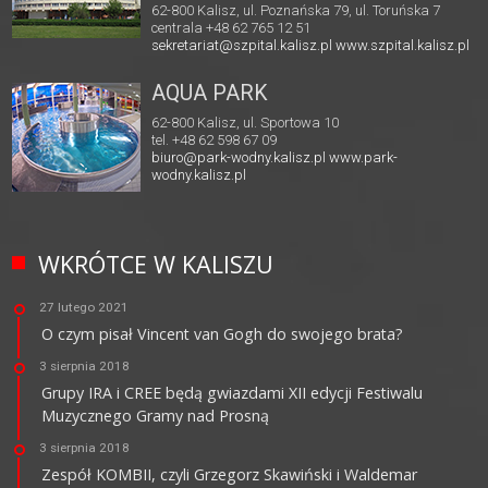
62-800 Kalisz, ul. Poznańska 79, ul. Toruńska 7
centrala +48 62 765 12 51
sekretariat@szpital.kalisz.pl
www.szpital.kalisz.pl
AQUA PARK
62-800 Kalisz, ul. Sportowa 10
tel. +48 62 598 67 09
biuro@park-wodny.kalisz.pl
www.park-
wodny.kalisz.pl
WKRÓTCE W KALISZU
27 lutego 2021
O czym pisał Vincent van Gogh do swojego brata?
3 sierpnia 2018
Grupy IRA i CREE będą gwiazdami XII edycji Festiwalu
Muzycznego Gramy nad Prosną
3 sierpnia 2018
Zespół KOMBII, czyli Grzegorz Skawiński i Waldemar