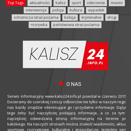
Top Tags
aktualności
kalisz
sport
zderzenie
miasto
interwencja
policja
kultura
wypadek
ochotnicza straż pożarna
kolizja
kryminalne
drogi
rozrywka
państwowa straż pożarna
O NAS
Serwis informacyjny www.kalisz24.info.pl powstał w czerwcu 2015 ro
Docieramy do szerokiej rzeszy odbiorców nie tylko w naszym regioni
nas każdy znajdzie interesujące go i przydatne informacje. Dążymy
tego żeby być najszybciej podającą informacje, a co za tym idz
najczęściej odwiedzaną stroną informacyjną na terenie powi
kaliskiego. Na naszych stronach można znaleźć wiadomości, aktualno
sportowe, rozrywkowe, kulturalne i gospodarcze. Jesteśmy serwi