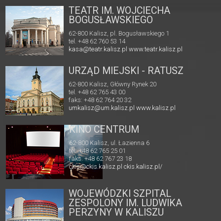
TEATR IM. WOJCIECHA
BOGUSŁAWSKIEGO
62-800 Kalisz, pl. Bogusławskiego 1
tel. +48 62 760 53 14
kasa@teatr.kalisz.pl
www.teatr.kalisz.pl
URZĄD MIEJSKI - RATUSZ
62-800 Kalisz, Główny Rynek 20
tel. +48 62 765 43 00
faks: +48 62 764 20 32
umkalisz@um.kalisz.pl
www.kalisz.pl
KINO CENTRUM
62-800 Kalisz, ul. Łazienna 6
tel. +48 62 765 25 01
faks. +48 62 767 23 18
ckis@ckis.kalisz.pl
ckis.kalisz.pl/
WOJEWÓDZKI SZPITAL
ZESPOLONY IM. LUDWIKA
PERZYNY W KALISZU