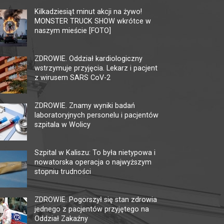
KINO HELIOS GALERIA
MU
AMBER
TĘ
Kilkadziesiąt minut akcji na żywo!
MONSTER TRUCK SHOW wkrótce w
62-800 Kalisz, ul. Górnośląska 82
62-80
naszym mieście [FOTO]
tel. +48 62 761 18 67
tel. 
kalisz@helios.pl
www.helios.pl
multi
ZDROWIE. Oddział kardiologiczny
wstrzymuje przyjęcia. Lekarz i pacjent
z wirusem SARS CoV-2
ZDROWIE. Znamy wyniki badań
laboratoryjnych personelu i pacjentów
szpitala w Wolicy
Szpital w Kaliszu: To była nietypowa i
nowatorska operacja o najwyższym
stopniu trudności
ZDROWIE. Pogorszył się stan zdrowia
jednego z pacjentów przyjętego na
Oddział Zakaźny