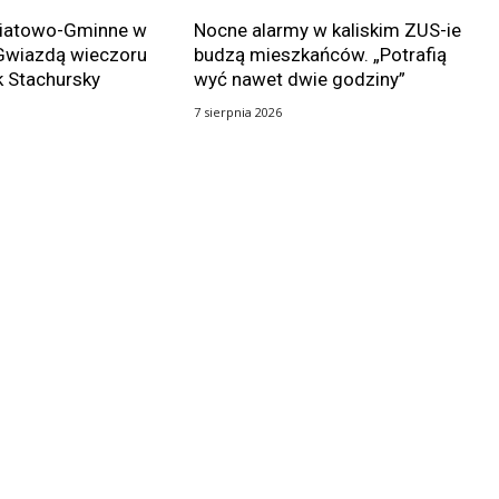
wiatowo-Gminne w
Nocne alarmy w kaliskim ZUS-ie
Gwiazdą wieczoru
budzą mieszkańców. „Potrafią
k Stachursky
wyć nawet dwie godziny”
7 sierpnia 2026