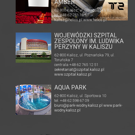
RIA
TĘCZA
62-800 Kalisz, ul. 3 Maja 1
tel. + 48 41 267 23 84
 82
multikino.pl
l
WOJEWÓDZKI SZPITAL
ZESPOLONY IM. LUDWIKA
PERZYNY W KALISZU
62-800 Kalisz, ul. Poznańska 79, ul.
Toruńska 7
centrala +48 62 765 12 51
sekretariat@szpital.kalisz.pl
www.szpital.kalisz.pl
AQUA PARK
62-800 Kalisz, ul. Sportowa 10
tel. +48 62 598 67 09
biuro@park-wodny.kalisz.pl
www.park-
wodny.kalisz.pl