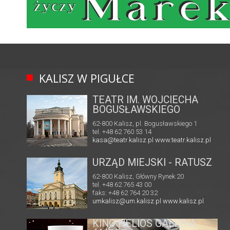
KALISZ W PIGUŁCE
TEATR IM. WOJCIECHA
BOGUSŁAWSKIEGO
62-800 Kalisz, pl. Bogusławskiego 1
tel. +48 62 760 53 14
kasa@teatr.kalisz.pl
www.teatr.kalisz.pl
URZĄD MIEJSKI - RATUSZ
62-800 Kalisz, Główny Rynek 20
tel. +48 62 765 43 00
faks: +48 62 764 20 32
umkalisz@um.kalisz.pl
www.kalisz.pl
MULTIKINO GALERIA