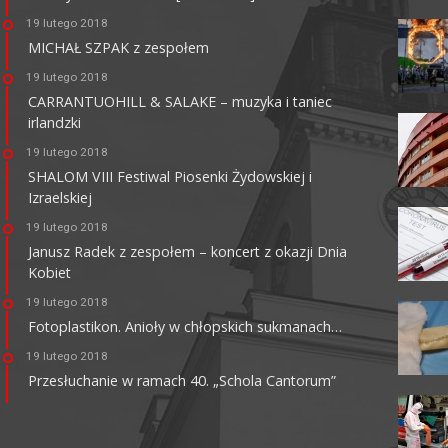
KINO CENTRUM
19 lutego 2018
62-800 Kalisz, ul. Łazienna 6
MICHAŁ SZPAK z zespołem
tel. +48 62 765 25 01
faks. +48 62 767 23 18
19 lutego 2018
ckis@ckis.kalisz.pl
ckis.kalisz.pl/
CARRANTUOHILL & SALAKE – muzyka i taniec
irlandzki
19 lutego 2018
SHALOM VIII Festiwal Piosenki Żydowskiej i
Izraelskiej
19 lutego 2018
Janusz Radek z zespołem – koncert z okazji Dnia
Kobiet
19 lutego 2018
Fotoplastikon. Anioły w chłopskich sukmanach…
19 lutego 2018
Przesłuchanie w ramach 40. „Schola Cantorum”