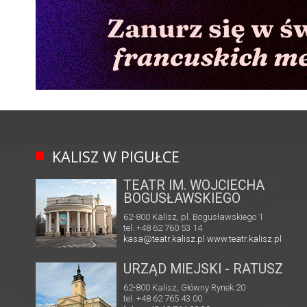
KALISZ W PIGUŁCE
TEATR IM. WOJCIECHA
BOGUSŁAWSKIEGO
62-800 Kalisz, pl. Bogusławskiego 1
tel. +48 62 760 53 14
kasa@teatr.kalisz.pl
www.teatr.kalisz.pl
URZĄD MIEJSKI - RATUSZ
62-800 Kalisz, Główny Rynek 20
tel. +48 62 765 43 00