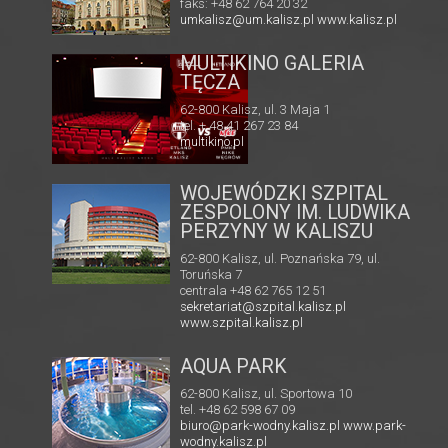
faks: +48 62 764 20 32
umkalisz@um.kalisz.pl
www.kalisz.pl
MULTIKINO GALERIA
TĘCZA
62-800 Kalisz, ul. 3 Maja 1
tel. + 48 41 267 23 84
multikino.pl
pl/
WOJEWÓDZKI SZPITAL
ZESPOLONY IM. LUDWIKA
PERZYNY W KALISZU
62-800 Kalisz, ul. Poznańska 79, ul.
Toruńska 7
centrala +48 62 765 12 51
sekretariat@szpital.kalisz.pl
www.szpital.kalisz.pl
AQUA PARK
62-800 Kalisz, ul. Sportowa 10
tel. +48 62 598 67 09
biuro@park-wodny.kalisz.pl
www.park-
wodny.kalisz.pl