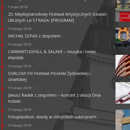
7 maja 2018
25. Międzynarodowy Festiwal Artystycznych Działań
Ulicznych LA STRADA. [PROGRAM]
KINO HELIOS GALERIA
AMBER
19 lutego 2018
MICHAŁ SZPAK z zespołem
62-800 Kalisz, ul. Górnośląska 82
tel. +48 62 761 18 67
19 lutego 2018
kalisz@helios.pl
www.helios.pl
CARRANTUOHILL & SALAKE – muzyka i taniec
irlandzki
19 lutego 2018
SHALOM VIII Festiwal Piosenki Żydowskiej i
Izraelskiej
19 lutego 2018
Janusz Radek z zespołem – koncert z okazji Dnia
Kobiet
19 lutego 2018
Fotoplastikon. Anioły w chłopskich sukmanach…
19 lutego 2018