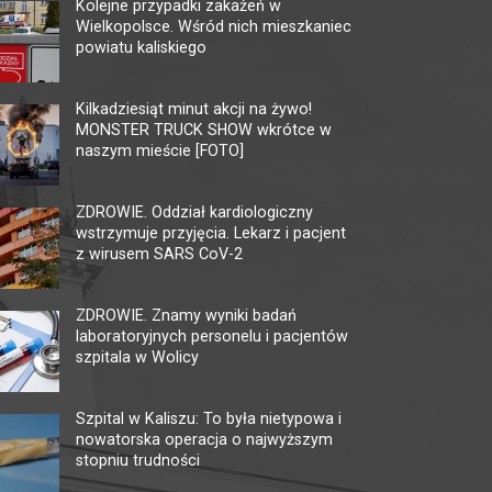
Kolejne przypadki zakażeń w
Wielkopolsce. Wśród nich mieszkaniec
powiatu kaliskiego
KINO CENTRUM
MU
TĘ
Kilkadziesiąt minut akcji na żywo!
62-800 Kalisz, ul. Łazienna 6
MONSTER TRUCK SHOW wkrótce w
tel. +48 62 765 25 01
62-80
naszym mieście [FOTO]
faks. +48 62 767 23 18
tel. 
ckis@ckis.kalisz.pl
ckis.kalisz.pl/
multi
ZDROWIE. Oddział kardiologiczny
wstrzymuje przyjęcia. Lekarz i pacjent
z wirusem SARS CoV-2
ZDROWIE. Znamy wyniki badań
laboratoryjnych personelu i pacjentów
szpitala w Wolicy
Szpital w Kaliszu: To była nietypowa i
nowatorska operacja o najwyższym
stopniu trudności