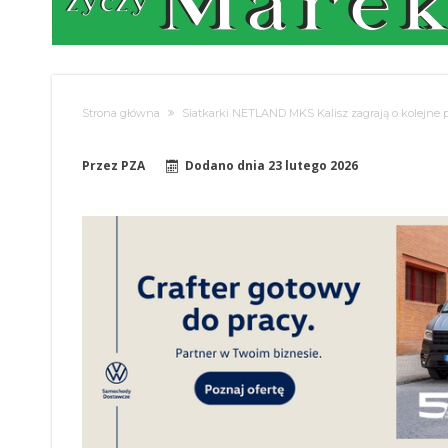
Strona główna
Siatkarki NETLAND MKS Kalisz zagrają o kolejne 
Przez
PZA
Dodano dnia
23 lutego 2026