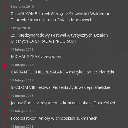
3 sierpnia 2018
Zespół KOMBII, czyli Grzegorz Skawiński i Waldemar
Tkaczyk z koncertem na Polach Marsowych
7 maja 2018
25. Międzynarodowy Festiwal Artystycznych Działań
Ulicznych LA STRADA. [PROGRAM]
19 lutego 2018
MICHAŁ SZPAK z zespołem
19 lutego 2018
CARRANTUOHILL & SALAKE – muzyka i taniec irlandzki
19 lutego 2018
SHALOM VIII Festiwal Piosenki Żydowskiej i Izraelskiej
19 lutego 2018
Janusz Radek z zespołem – koncert z okazji Dnia Kobiet
19 lutego 2018
Fotoplastikon. Anioły w chłopskich sukmanach…
19 lutego 2018