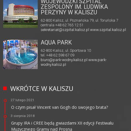
WOJEWÓDZKI SZPITAL
ZESPOLONY IM. LUDWIKA
PERZYNY W KALISZU
62-800 Kalisz, ul. Poznańska 79, ul. Toruńska 7
centrala +48 62 765 12 51
sekretariat@szpital.kalisz.pl
www.szpital.kalisz.pl
AQUA PARK
62-800 Kalisz, ul. Sportowa 10
tel. +48 62 598 67 09
biuro@park-wodny.kalisz.pl
www.park-
wodny.kalisz.pl
WKRÓTCE W KALISZU
27 lutego 2021
O czym pisał Vincent van Gogh do swojego brata?
3 sierpnia 2018
Grupy IRA i CREE będą gwiazdami XII edycji Festiwalu
Muzycznego Gramy nad Prosną