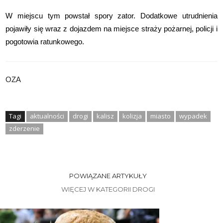
W miejscu tym powstał spory zator. Dodatkowe utrudnienia
pojawiły się wraz z dojazdem na miejsce straży pożarnej, policji i
pogotowia ratunkowego.
OZA
Tagi
aktualności
drogi
kalisz
kolizja
miasto
wypadek
zderzenie
POWIĄZANE ARTYKUŁY
WIĘCEJ W KATEGORII DROGI