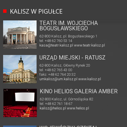
KALISZ W PIGUŁCE
TEATR IM. WOJCIECHA
BOGUSŁAWSKIEGO
62-800 Kalisz, pl. Bogusławskiego 1
tel. +48 62 760 53 14
kasa@teatr.kalisz.pl
www.teatr.kalisz.pl
URZĄD MIEJSKI - RATUSZ
62-800 Kalisz, Główny Rynek 20
tel. +48 62 765 43 00
faks: +48 62 764 20 32
umkalisz@um.kalisz.pl
www.kalisz.pl
KINO HELIOS GALERIA AMBER
62-800 Kalisz, ul. Górnośląska 82
tel. +48 62 761 18 67
kalisz@helios.pl
www.helios.pl