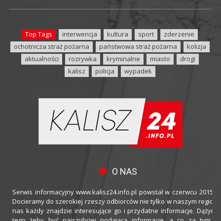
Top Tags
interwencja
kultura
sport
zderzenie
ochotnicza straż pożarna
państwowa straż pożarna
kolizja
aktualności
rozrywka
kryminalne
miasto
drogi
kalisz
policja
wypadek
O NAS
Serwis informacyjny www.kalisz24.info.pl powstał w czerwcu 2015 ro
Docieramy do szerokiej rzeszy odbiorców nie tylko w naszym regioni
nas każdy znajdzie interesujące go i przydatne informacje. Dążymy
tego żeby być najszybciej podającą informacje, a co za tym idz