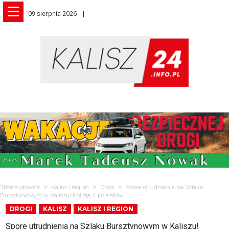
09 sierpnia 2026
Strona główna
Kalisz i region
Drogi
Spore utrudnienia na Szlaku
Bursztynowym w Kaliszu! Kolizja 4 pojazdów
DROGI
KALISZ
KALISZ I REGION
Spore utrudnienia na Szlaku Bursztynowym w Kaliszu!