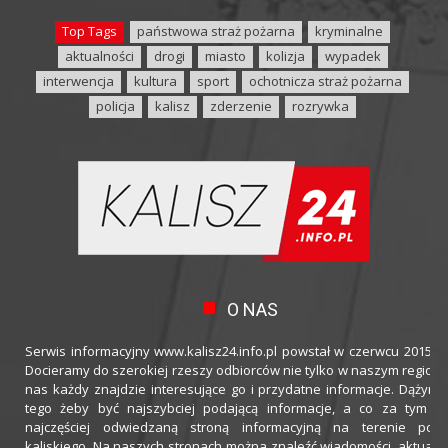
Top Tags
państwowa straż pożarna
kryminalne
aktualności
drogi
miasto
kolizja
wypadek
interwencja
kultura
sport
ochotnicza straż pożarna
policja
kalisz
zderzenie
rozrywka
O NAS
Serwis informacyjny www.kalisz24.info.pl powstał w czerwcu 2015 ro
Docieramy do szerokiej rzeszy odbiorców nie tylko w naszym regioni
nas każdy znajdzie interesujące go i przydatne informacje. Dążymy
tego żeby być najszybciej podającą informacje, a co za tym idz
najczęściej odwiedzaną stroną informacyjną na terenie powi
kaliskiego. Na naszych stronach można znaleźć wiadomości, aktualno