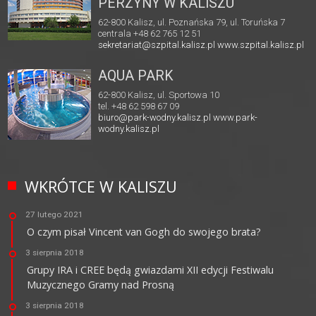
PERZYNY W KALISZU
62-800 Kalisz, ul. Poznańska 79, ul. Toruńska 7
centrala +48 62 765 12 51
sekretariat@szpital.kalisz.pl
www.szpital.kalisz.pl
AQUA PARK
62-800 Kalisz, ul. Sportowa 10
tel. +48 62 598 67 09
biuro@park-wodny.kalisz.pl
www.park-
wodny.kalisz.pl
WKRÓTCE W KALISZU
27 lutego 2021
O czym pisał Vincent van Gogh do swojego brata?
3 sierpnia 2018
Grupy IRA i CREE będą gwiazdami XII edycji Festiwalu
Muzycznego Gramy nad Prosną
3 sierpnia 2018