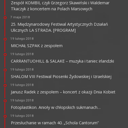
Zespół KOMBII, czyli Grzegorz Skawiński i Waldemar
Tkaczyk z koncertem na Polach Marsowych
7 maja 2018
25. Międzynarodowy Festiwal Artystycznych Działań
Ulicznych LA STRADA. [PROGRAM]
19 lutego 2018
MICHAŁ SZPAK z zespołem
19 lutego 2018
CARRANTUOHILL & SALAKE – muzyka i taniec irlandzki
19 lutego 2018
SHALOM VIII Festiwal Piosenki Żydowskiej i Izraelskiej
19 lutego 2018
Janusz Radek z zespołem – koncert z okazji Dnia Kobiet
19 lutego 2018
Fotoplastikon. Anioły w chłopskich sukmanach…
19 lutego 2018
Przesłuchanie w ramach 40. „Schola Cantorum”