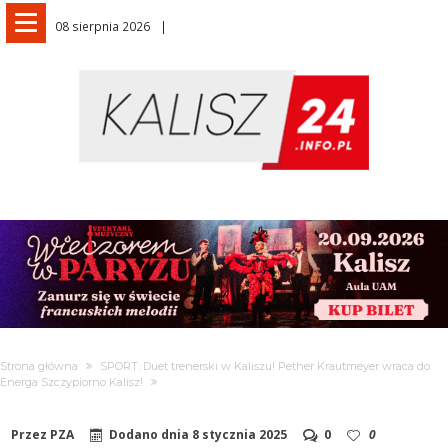
08 sierpnia 2026
Strona główna
SPORT. Duet trenerski w Kaliszu! Pether Krautmeyer wraca do
Energa Szczypiorno Kalisz!
Przez
PZA
Dodano dnia
8 stycznia 2025
0
0