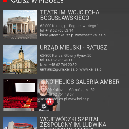
KALISZ W PIGUŁCE
TEATR IM. WOJCIECHA
BOGUSŁAWSKIEGO
62-800 Kalisz, pl. Bogusławskiego 1
tel. +48 62 760 53 14
kasa@teatr.kalisz.pl
www.teatr.kalisz.pl
URZĄD MIEJSKI - RATUSZ
62-800 Kalisz, Główny Rynek 20
tel. +48 62 765 43 00
faks: +48 62 764 20 32
umkalisz@um.kalisz.pl
www.kalisz.pl
KINO HELIOS GALERIA AMBER
62-800 Kalisz, ul. Górnośląska 82
tel. +48 62 761 18 67
kalisz@helios.pl
www.helios.pl
WOJEWÓDZKI SZPITAL
ZESPOLONY IM. LUDWIKA