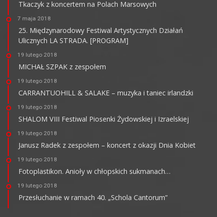
Tkaczyk z koncertem na Polach Marsowych
7 maja 2018
25. Międzynarodowy Festiwal Artystycznych Działań
Ulicznych LA STRADA. [PROGRAM]
19 lutego 2018
MICHAŁ SZPAK z zespołem
19 lutego 2018
CARRANTUOHILL & SALAKE – muzyka i taniec irlandzki
19 lutego 2018
SHALOM VIII Festiwal Piosenki Żydowskiej i Izraelskiej
19 lutego 2018
Janusz Radek z zespołem – koncert z okazji Dnia Kobiet
19 lutego 2018
Fotoplastikon. Anioły w chłopskich sukmanach…
19 lutego 2018
Przesłuchanie w ramach 40. „Schola Cantorum”