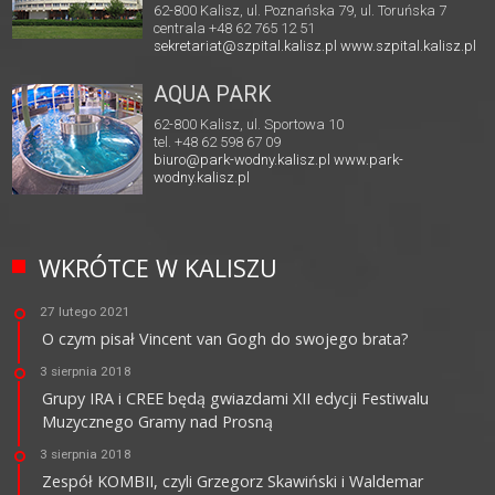
62-800 Kalisz, ul. Poznańska 79, ul. Toruńska 7
centrala +48 62 765 12 51
sekretariat@szpital.kalisz.pl
www.szpital.kalisz.pl
AQUA PARK
62-800 Kalisz, ul. Sportowa 10
tel. +48 62 598 67 09
biuro@park-wodny.kalisz.pl
www.park-
wodny.kalisz.pl
WKRÓTCE W KALISZU
27 lutego 2021
O czym pisał Vincent van Gogh do swojego brata?
3 sierpnia 2018
Grupy IRA i CREE będą gwiazdami XII edycji Festiwalu
Muzycznego Gramy nad Prosną
3 sierpnia 2018
Zespół KOMBII, czyli Grzegorz Skawiński i Waldemar