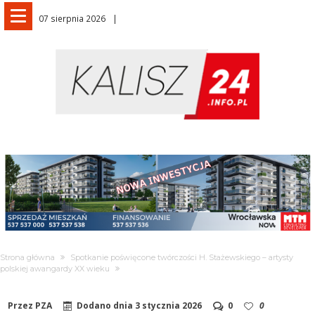
07 sierpnia 2026
Strona główna
Spotkanie poświęcone twórczości H. Stażewskiego – artysty
polskiej awangardy XX wieku
Przez
PZA
Dodano dnia
3 stycznia 2026
0
0