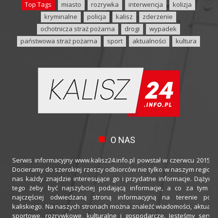
Top Tags
miasto
rozrywka
interwencja
kolizja
kryminalne
policja
kalisz
zderzenie
ochotnicza straż pożarna
drogi
wypadek
państwowa straż pożarna
sport
aktualności
kultura
O NAS
Serwis informacyjny www.kalisz24.info.pl powstał w czerwcu 2015 ro
Docieramy do szerokiej rzeszy odbiorców nie tylko w naszym regioni
nas każdy znajdzie interesujące go i przydatne informacje. Dążymy
tego żeby być najszybciej podającą informacje, a co za tym idz
najczęściej odwiedzaną stroną informacyjną na terenie powi
kaliskiego. Na naszych stronach można znaleźć wiadomości, aktualno
sportowe, rozrywkowe, kulturalne i gospodarcze. Jesteśmy serwi