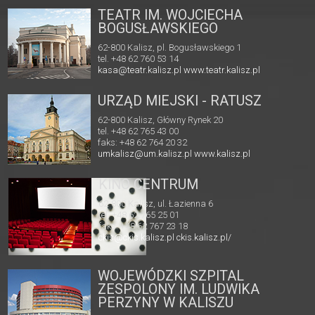
TEATR IM. WOJCIECHA
BOGUSŁAWSKIEGO
62-800 Kalisz, pl. Bogusławskiego 1
tel. +48 62 760 53 14
kasa@teatr.kalisz.pl
www.teatr.kalisz.pl
URZĄD MIEJSKI - RATUSZ
62-800 Kalisz, Główny Rynek 20
tel. +48 62 765 43 00
faks: +48 62 764 20 32
umkalisz@um.kalisz.pl
www.kalisz.pl
KINO CENTRUM
62-800 Kalisz, ul. Łazienna 6
tel. +48 62 765 25 01
faks. +48 62 767 23 18
ckis@ckis.kalisz.pl
ckis.kalisz.pl/
WOJEWÓDZKI SZPITAL
ZESPOLONY IM. LUDWIKA
PERZYNY W KALISZU