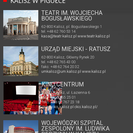
KALISZ W PIGUŁCE
TEATR IM. WOJCIECHA
BOGUSŁAWSKIEGO
62-800 Kalisz, pl. Bogusławskiego 1
tel. +48 62 760 53 14
kasa@teatr.kalisz.pl
www.teatr.kalisz.pl
URZĄD MIEJSKI - RATUSZ
62-800 Kalisz, Główny Rynek 20
tel. +48 62 765 43 00
faks: +48 62 764 20 32
umkalisz@um.kalisz.pl
www.kalisz.pl
KINO CENTRUM
62-800 Kalisz, ul. Łazienna 6
tel. +48 62 765 25 01
faks. +48 62 767 23 18
ckis@ckis.kalisz.pl
ckis.kalisz.pl/
WOJEWÓDZKI SZPITAL
ZESPOLONY IM. LUDWIKA