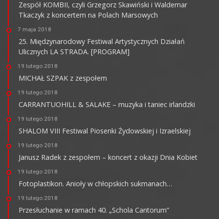
Zespół KOMBII, czyli Grzegorz Skawiński i Waldemar
Tkaczyk z koncertem na Polach Marsowych
7 maja 2018
25. Międzynarodowy Festiwal Artystycznych Działań
Ulicznych LA STRADA. [PROGRAM]
19 lutego 2018
MICHAŁ SZPAK z zespołem
19 lutego 2018
CARRANTUOHILL & SALAKE – muzyka i taniec irlandzki
19 lutego 2018
SHALOM VIII Festiwal Piosenki Żydowskiej i Izraelskiej
19 lutego 2018
Janusz Radek z zespołem – koncert z okazji Dnia Kobiet
19 lutego 2018
Fotoplastikon. Anioły w chłopskich sukmanach…
19 lutego 2018
Przesłuchanie w ramach 40. „Schola Cantorum”