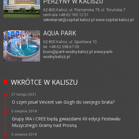
PERZYNY W KALISZU
62-800 Kalisz, ul. Poznańska 79, ul. Toruńska 7
centrala +48 62 765 12 51
sekretariat@szpital.kalisz.pl
www.szpital.kalisz.pl
AQUA PARK
62-800 Kalisz, ul. Sportowa 10
tel. +48 62 598 67 09
biuro@park-wodny.kalisz.pl
www.park-
wodny.kalisz.pl
WKRÓTCE W KALISZU
27 lutego 2021
O czym pisał Vincent van Gogh do swojego brata?
3 sierpnia 2018
Grupy IRA i CREE będą gwiazdami XII edycji Festiwalu
Muzycznego Gramy nad Prosną
3 sierpnia 2018