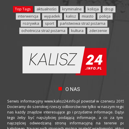
Top Tags
aktualności
kryminalne
kolizja
drogi
interwencja
wypadek
kalisz
miasto
policja
rozrywka
sport
państwowa straż pożarna
ochotnicza straż pożarna
kultura
zderzenie
O NAS
Serwis informacyjny www.kalisz24.info.pl powstał w czerwcu 2015 ro
Docieramy do szerokiej rzeszy odbiorców nie tylko w naszym regioni
nas każdy znajdzie interesujące go i przydatne informacje. Dążymy
tego żeby być najszybciej podającą informacje, a co za tym idz
najczęściej odwiedzaną stroną informacyjną na terenie powi
kaliskiego. Na naszych stronach można znaleźć wiadomości, aktualno