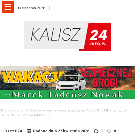
08 sierpnia 2026
Strona główna
Starcie w Arenie – awans siatkarek NETLAND MKS Kalisz do
TAURON Ligi stał się faktem!
Przez
PZA
Dodano dnia
27 kwietnia 2026
0
0