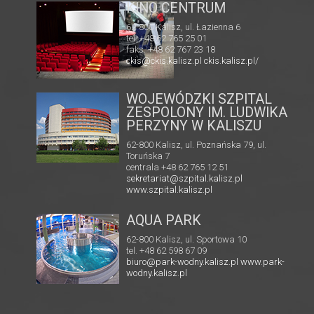
KINO CENTRUM
A
62-800 Kalisz, ul. Łazienna 6
tel. +48 62 765 25 01
faks. +48 62 767 23 18
ckis@ckis.kalisz.pl
ckis.kalisz.pl/
WOJEWÓDZKI SZPITAL
ZESPOLONY IM. LUDWIKA
PERZYNY W KALISZU
62-800 Kalisz, ul. Poznańska 79, ul.
Toruńska 7
centrala +48 62 765 12 51
sekretariat@szpital.kalisz.pl
www.szpital.kalisz.pl
AQUA PARK
62-800 Kalisz, ul. Sportowa 10
tel. +48 62 598 67 09
biuro@park-wodny.kalisz.pl
www.park-
wodny.kalisz.pl