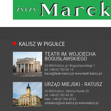
KALISZ W PIGUŁCE
TEATR IM. WOJCIECHA
BOGUSŁAWSKIEGO
62-800 Kalisz, pl. Bogusławskiego 1
tel. +48 62 760 53 14
kasa@teatr.kalisz.pl
www.teatr.kalisz.pl
URZĄD MIEJSKI - RATUSZ
62-800 Kalisz, Główny Rynek 20
tel. +48 62 765 43 00
faks: +48 62 764 20 32
umkalisz@um.kalisz.pl
www.kalisz.pl