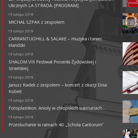
Ulicznych LA STRADA. [PROGRAM]
KINO HELIOS GALERIA
AMBER
19 lutego 2018
MICHAŁ SZPAK z zespołem
62-800 Kalisz, ul. Górnośląska 82
tel. +48 62 761 18 67
19 lutego 2018
kalisz@helios.pl
www.helios.pl
CARRANTUOHILL & SALAKE – muzyka i taniec
irlandzki
19 lutego 2018
SHALOM VIII Festiwal Piosenki Żydowskiej i
Izraelskiej
19 lutego 2018
Janusz Radek z zespołem – koncert z okazji Dnia
Kobiet
19 lutego 2018
Fotoplastikon. Anioły w chłopskich sukmanach…
19 lutego 2018
Przesłuchanie w ramach 40. „Schola Cantorum”