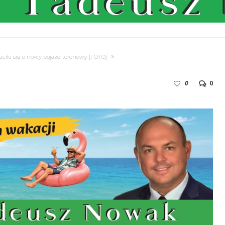
aciła się o nowy pojazd terenowy [FOTO]
0
0