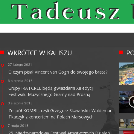
WKRÓTCE W KALISZU
PO
27 lutego 2021
O czym pisał Vincent van Gogh do swojego brata?
3 sierpnia 2018
Grupy IRA i CREE będą gwiazdami XII edycji
Festiwalu Muzycznego Gramy nad Prosną
3 sierpnia 2018
Zespół KOMBII, czyli Grzegorz Skawiński i Waldemar
Tkaczyk z koncertem na Polach Marsowych
7 maja 2018
25. Międzynarodowy Festiwal Artystycznych Działań