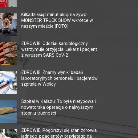
MULTIKINO GALERIA
KI
TĘCZA
Kilkadziesiąt minut akcji na żywo!
62-80
MONSTER TRUCK SHOW wkrótce w
tel. 
62-800 Kalisz, ul. 3 Maja 1
naszym mieście [FOTO]
faks.
tel. + 48 41 267 23 84
ckis@
multikino.pl
ZDROWIE. Oddział kardiologiczny
wstrzymuje przyjęcia. Lekarz i pacjent
z wirusem SARS CoV-2
ZDROWIE. Znamy wyniki badań
laboratoryjnych personelu i pacjentów
szpitala w Wolicy
Szpital w Kaliszu: To była nietypowa i
nowatorska operacja o najwyższym
stopniu trudności
ZDROWIE. Pogorszył się stan zdrowia
jednego z pacjentów przyjętego na