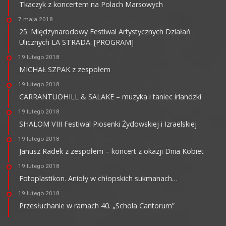
Tkaczyk z koncertem na Polach Marsowych
7 maja 2018
25. Międzynarodowy Festiwal Artystycznych Działań
Ulicznych LA STRADA. [PROGRAM]
19 lutego 2018
MICHAŁ SZPAK z zespołem
19 lutego 2018
CARRANTUOHILL & SALAKE – muzyka i taniec irlandzki
19 lutego 2018
SHALOM VIII Festiwal Piosenki Żydowskiej i Izraelskiej
19 lutego 2018
Janusz Radek z zespołem – koncert z okazji Dnia Kobiet
19 lutego 2018
Fotoplastikon. Anioły w chłopskich sukmanach…
19 lutego 2018
Przesłuchanie w ramach 40. „Schola Cantorum”