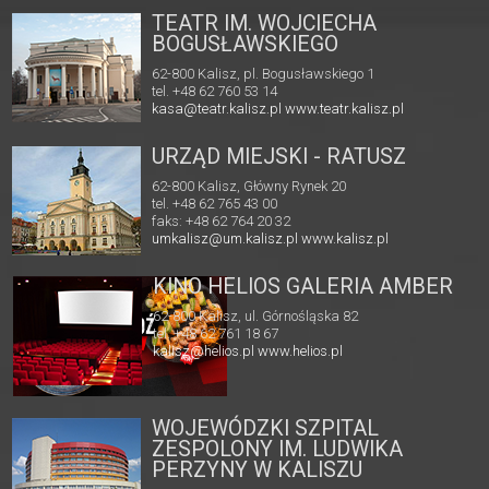
TEATR IM. WOJCIECHA
BOGUSŁAWSKIEGO
62-800 Kalisz, pl. Bogusławskiego 1
tel. +48 62 760 53 14
kasa@teatr.kalisz.pl
www.teatr.kalisz.pl
URZĄD MIEJSKI - RATUSZ
62-800 Kalisz, Główny Rynek 20
tel. +48 62 765 43 00
faks: +48 62 764 20 32
umkalisz@um.kalisz.pl
www.kalisz.pl
KINO HELIOS GALERIA AMBER
62-800 Kalisz, ul. Górnośląska 82
tel. +48 62 761 18 67
kalisz@helios.pl
www.helios.pl
WOJEWÓDZKI SZPITAL
ZESPOLONY IM. LUDWIKA
PERZYNY W KALISZU