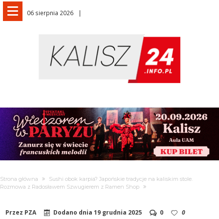
06 sierpnia 2026
Strona główna
Sushi obok karpia? Japońskie tradycje na kaliskim stole.
Rozmowa z Radosławem Szwugierem z Ramen Shop
Przez
PZA
Dodano dnia
19 grudnia 2025
0
0