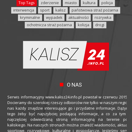
Top Tags
zderzenie
miasto
kultura
policja
interwencja
sport
kalisz
państwowa straż pożarna
kryminalne
wypadek
aktualności
rozrywka
ochotnicza straż pożarna
kolizja
drogi
O NAS
Serwis informacyjny www.kalisz24.info.pl powstał w czerwcu 2015 ro
Docieramy do szerokiej rzeszy odbiorców nie tylko w naszym regioni
nas każdy znajdzie interesujące go i przydatne informacje. Dążymy
tego żeby być najszybciej podającą informacje, a co za tym idz
najczęściej odwiedzaną stroną informacyjną na terenie powi
kaliskiego. Na naszych stronach można znaleźć wiadomości, aktualno
sportowe, rozrywkowe, kulturalne i gospodarcze. Jesteśmy serwi