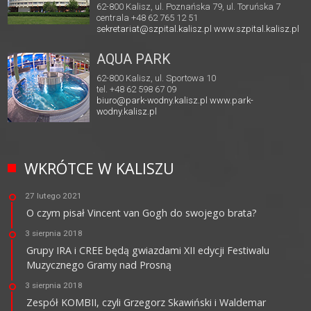
62-800 Kalisz, ul. Poznańska 79, ul. Toruńska 7
centrala +48 62 765 12 51
sekretariat@szpital.kalisz.pl
www.szpital.kalisz.pl
AQUA PARK
62-800 Kalisz, ul. Sportowa 10
tel. +48 62 598 67 09
biuro@park-wodny.kalisz.pl
www.park-
wodny.kalisz.pl
WKRÓTCE W KALISZU
27 lutego 2021
O czym pisał Vincent van Gogh do swojego brata?
3 sierpnia 2018
Grupy IRA i CREE będą gwiazdami XII edycji Festiwalu
Muzycznego Gramy nad Prosną
3 sierpnia 2018
Zespół KOMBII, czyli Grzegorz Skawiński i Waldemar