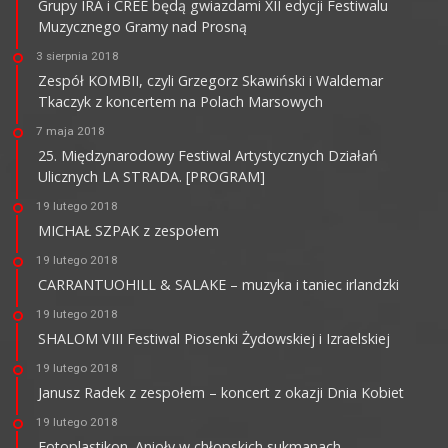
Grupy IRA i CREE będą gwiazdami XII edycji Festiwalu
Muzycznego Gramy nad Prosną
3 sierpnia 2018
Zespół KOMBII, czyli Grzegorz Skawiński i Waldemar
Tkaczyk z koncertem na Polach Marsowych
7 maja 2018
25. Międzynarodowy Festiwal Artystycznych Działań
Ulicznych LA STRADA. [PROGRAM]
19 lutego 2018
MICHAŁ SZPAK z zespołem
19 lutego 2018
CARRANTUOHILL & SALAKE – muzyka i taniec irlandzki
19 lutego 2018
SHALOM VIII Festiwal Piosenki Żydowskiej i Izraelskiej
19 lutego 2018
Janusz Radek z zespołem – koncert z okazji Dnia Kobiet
19 lutego 2018
Fotoplastikon. Anioły w chłopskich sukmanach…