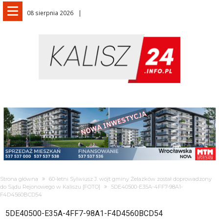
08 sierpnia 2026
Strona główna
60-letni Sylwiusz J. wójt gminy Żelazków został doprowadzony
do Sądu Rejonowego w Kaliszu [FOTO]
5DE40500-E35A-4FF7-98A1-
F4D4560BCD54
5DE40500-E35A-4FF7-98A1-F4D4560BCD54