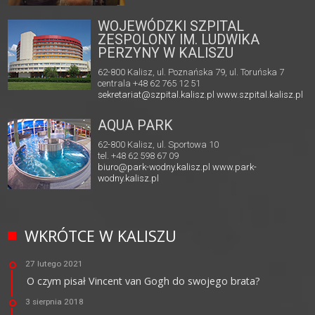
WOJEWÓDZKI SZPITAL
ZESPOLONY IM. LUDWIKA
PERZYNY W KALISZU
62-800 Kalisz, ul. Poznańska 79, ul. Toruńska 7
centrala +48 62 765 12 51
sekretariat@szpital.kalisz.pl
www.szpital.kalisz.pl
AQUA PARK
62-800 Kalisz, ul. Sportowa 10
tel. +48 62 598 67 09
biuro@park-wodny.kalisz.pl
www.park-
wodny.kalisz.pl
WKRÓTCE W KALISZU
27 lutego 2021
O czym pisał Vincent van Gogh do swojego brata?
3 sierpnia 2018