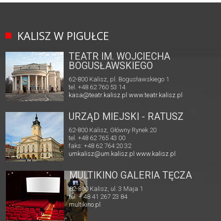
KALISZ W PIGUŁCE
TEATR IM. WOJCIECHA
BOGUSŁAWSKIEGO
62-800 Kalisz, pl. Bogusławskiego 1
tel. +48 62 760 53 14
kasa@teatr.kalisz.pl
www.teatr.kalisz.pl
URZĄD MIEJSKI - RATUSZ
62-800 Kalisz, Główny Rynek 20
tel. +48 62 765 43 00
faks: +48 62 764 20 32
umkalisz@um.kalisz.pl
www.kalisz.pl
MULTIKINO GALERIA TĘCZA
62-800 Kalisz, ul. 3 Maja 1
tel. + 48 41 267 23 84
multikino.pl