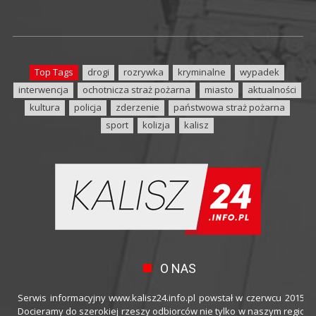
Top Tags
drogi
rozrywka
kryminalne
wypadek
interwencja
ochotnicza straż pożarna
miasto
aktualności
kultura
policja
zderzenie
państwowa straż pożarna
sport
kolizja
kalisz
O NAS
Serwis informacyjny www.kalisz24.info.pl powstał w czerwcu 2015 ro
Docieramy do szerokiej rzeszy odbiorców nie tylko w naszym regioni