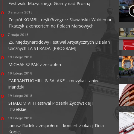
Festiwalu Muzycznego Gramy nad Prosną
3 sierpnia 2018
Zespół KOMBII, czyli Grzegorz Skawiński i Waldemar
Tkaczyk z koncertem na Polach Marsowych
7 maja 2018
25. Międzynarodowy Festiwal Artystycznych Działań
Ulicznych LA STRADA. [PROGRAM]
MULTIKINO GALERIA
TĘCZA
19 lutego 2018
MICHAŁ SZPAK z zespołem
62-800 Kalisz, ul. 3 Maja 1
tel. + 48 41 267 23 84
19 lutego 2018
multikino.pl
CARRANTUOHILL & SALAKE – muzyka i taniec
irlandzki
19 lutego 2018
SHALOM VIII Festiwal Piosenki Żydowskiej i
Izraelskiej
19 lutego 2018
Janusz Radek z zespołem – koncert z okazji Dnia
Kobiet