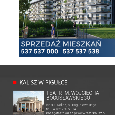
KALISZ W PIGUŁCE
TEATR IM. WOJCIECHA
BOGUSŁAWSKIEGO
62-800 Kalisz, pl. Bogusławskiego 1
tel. +48 62 760 53 14
kasa@teatr.kalisz.pl
www.teatr.kalisz.pl