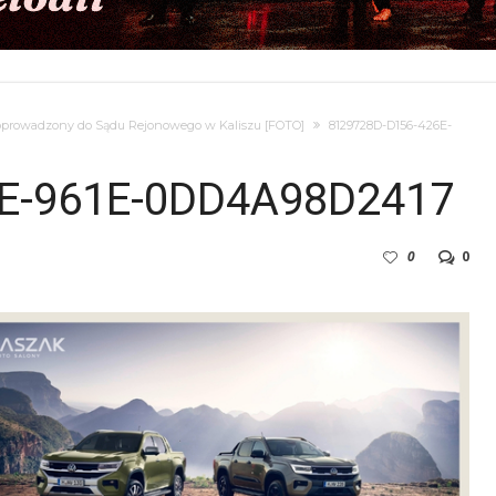
 doprowadzony do Sądu Rejonowego w Kaliszu [FOTO]
8129728D-D156-426E-
6E-961E-0DD4A98D2417
0
0