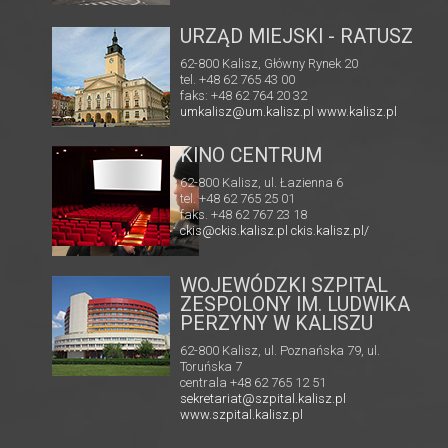
URZĄD MIEJSKI - RATUSZ
62-800 Kalisz, Główny Rynek 20
tel. +48 62 765 43 00
faks: +48 62 764 20 32
umkalisz@um.kalisz.pl
www.kalisz.pl
KINO CENTRUM
RIA
62-800 Kalisz, ul. Łazienna 6
tel. +48 62 765 25 01
faks. +48 62 767 23 18
 82
ckis@ckis.kalisz.pl
ckis.kalisz.pl/
l
WOJEWÓDZKI SZPITAL
ZESPOLONY IM. LUDWIKA
PERZYNY W KALISZU
62-800 Kalisz, ul. Poznańska 79, ul.
Toruńska 7
centrala +48 62 765 12 51
sekretariat@szpital.kalisz.pl
www.szpital.kalisz.pl