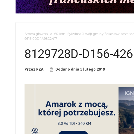
Strona główna
60-letni Sylwiusz J. wójt gminy Żelazków został
961E-0DD4A98D2417
8129728D-D156-42
Przez
PZA
Dodano dnia
5 lutego 2019