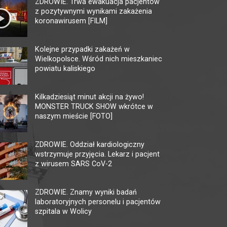
ZDROWIE. Trwa ewakuacja pacjentów
z pozytywnymi wynikami zakażenia
koronawirusem [FILM]
Kolejne przypadki zakażeń w
Wielkopolsce. Wśród nich mieszkaniec
powiatu kaliskiego
KINO HELIOS GALERIA
KI
AMBER
Kilkadziesiąt minut akcji na żywo!
62-80
MONSTER TRUCK SHOW wkrótce w
tel. 
62-800 Kalisz, ul. Górnośląska 82
naszym mieście [FOTO]
faks.
tel. +48 62 761 18 67
ckis@
kalisz@helios.pl
www.helios.pl
ZDROWIE. Oddział kardiologiczny
wstrzymuje przyjęcia. Lekarz i pacjent
z wirusem SARS CoV-2
ZDROWIE. Znamy wyniki badań
laboratoryjnych personelu i pacjentów
szpitala w Wolicy