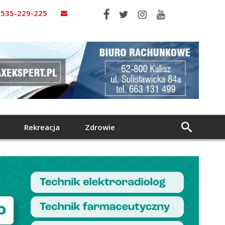
535-229-225
Rekreacja
Zdrowie