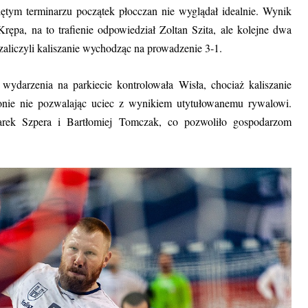
tym terminarzu początek płocczan nie wyglądał idealnie. Wynik
pa, na to trafienie odpowiedział Zoltan Szita, ale kolejne dwa
aliczyli kaliszanie wychodząc na prowadzenie 3-1.
wydarzenia na parkiecie kontrolowała Wisła, chociaż kaliszanie
bronie nie pozwalając uciec z wynikiem utytułowanemu rywalowi.
arek Szpera i Bartłomiej Tomczak, co pozwoliło gospodarzom