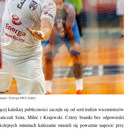
biega / Energa MKS Kalisz
ej kaliskiej publiczności zaczęła się od serii trafień wicemistrzów
kańczali Szita, Mihić i Krajewski. Cztery bramki bez odpowiedzi
lejnych minutach kaliszanie musieli się poważnie napocić przy