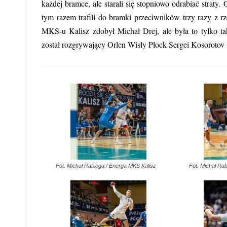
każdej bramce, ale starali się stopniowo odrabiać strat
tym razem trafili do bramki przeciwników trzy razy z r
MKS-u Kalisz zdobył Michał Drej, ale była to tylko 
został rozgrywający Orlen Wisły Płock Sergei Kosorotov 
Fot. Michał Rabiega / Energa MKS Kalisz
Fot. Michał Ra