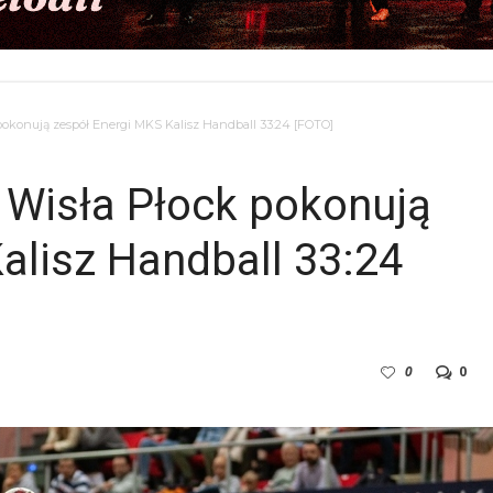
 pokonują zespół Energi MKS Kalisz Handball 33:24 [FOTO]
n Wisła Płock pokonują
alisz Handball 33:24
0
0