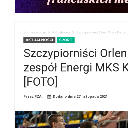
Strona główna
Aktualności
Szczypiorniści Orlen Wisła Płock
AKTUALNOŚCI
SPORT
Szczypiorniści Orle
zespół Energi MKS K
[FOTO]
Przez
PZA
Dodano dnia
27 listopada 2021