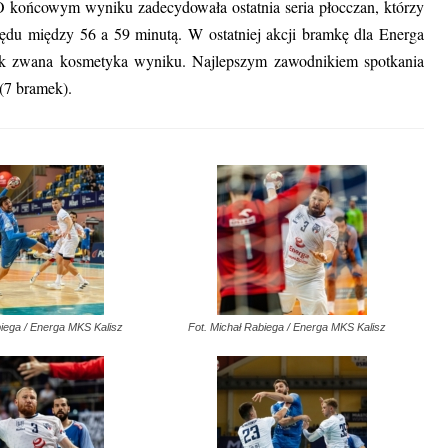
y. O końcowym wyniku zadecydowała ostatnia seria płocczan, którzy
zędu między 56 a 59 minutą. W ostatniej akcji bramkę dla Energa
tak zwana kosmetyka wyniku. Najlepszym zawodnikiem spotkania
(7 bramek).
biega / Energa MKS Kalisz
Fot. Michał Rabiega / Energa MKS Kalisz