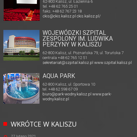
62-800 Kalisz, ul. Łazienna 6
tel. +48 62 765 25 01
faks. +48 62 767 23 18
ckis@ckis.kalisz.pl
ckis.kalisz.pl/
WOJEWÓDZKI SZPITAL
ZESPOLONY IM. LUDWIKA
PERZYNY W KALISZU
62-800 Kalisz, ul. Poznańska 79, ul. Toruńska 7
centrala +48 62 765 12 51
sekretariat@szpital.kalisz.pl
www.szpital.kalisz.pl
AQUA PARK
62-800 Kalisz, ul. Sportowa 10
tel. +48 62 598 67 09
biuro@park-wodny.kalisz.pl
www.park-
wodny.kalisz.pl
WKRÓTCE W KALISZU
27 lutego 2021