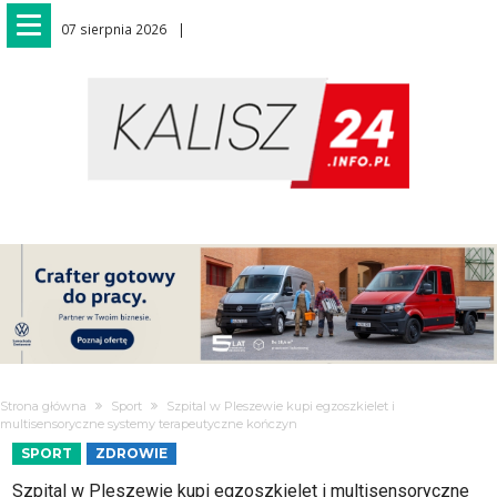
07 sierpnia 2026
Strona główna
Sport
Szpital w Pleszewie kupi egzoszkielet i
multisensoryczne systemy terapeutyczne kończyn
SPORT
ZDROWIE
Szpital w Pleszewie kupi egzoszkielet i multisensoryczne