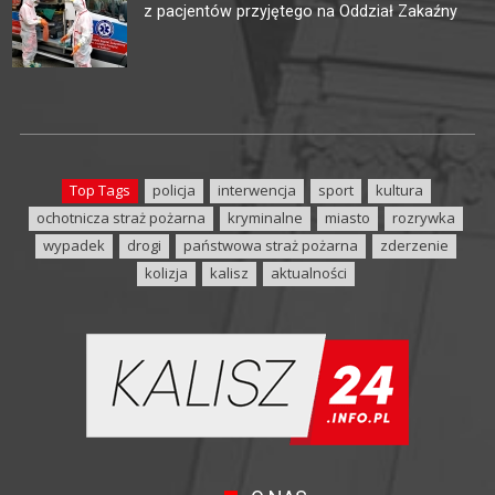
z pacjentów przyjętego na Oddział Zakaźny
Top Tags
policja
interwencja
sport
kultura
ochotnicza straż pożarna
kryminalne
miasto
rozrywka
wypadek
drogi
państwowa straż pożarna
zderzenie
kolizja
kalisz
aktualności