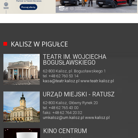
KALISZ W PIGUŁCE
TEATR IM. WOJCIECHA
BOGUSŁAWSKIEGO
62-800 Kalisz, pl. Bogusławskiego 1
tel. +48 62 760 53 14
kasa@teatr.kalisz.pl
www.teatr.kalisz.pl
URZĄD MIEJSKI - RATUSZ
62-800 Kalisz, Główny Rynek 20
tel. +48 62 765 43 00
faks: +48 62 764 20 32
umkalisz@um.kalisz.pl
www.kalisz.pl
KINO CENTRUM