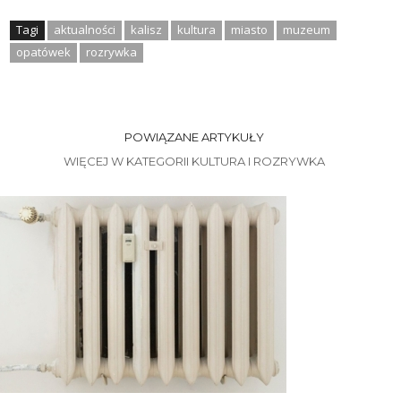
Tagi
aktualności
kalisz
kultura
miasto
muzeum
opatówek
rozrywka
POWIĄZANE ARTYKUŁY
WIĘCEJ W KATEGORII KULTURA I ROZRYWKA