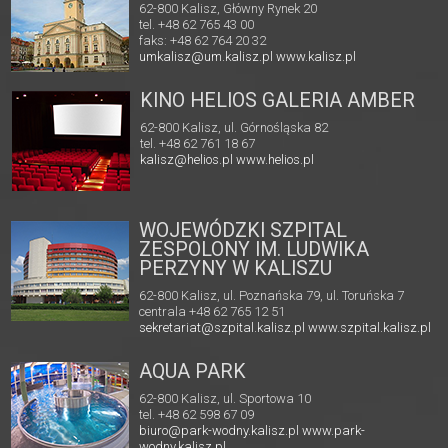
62-800 Kalisz, Główny Rynek 20
tel. +48 62 765 43 00
faks: +48 62 764 20 32
umkalisz@um.kalisz.pl
www.kalisz.pl
KINO HELIOS GALERIA AMBER
62-800 Kalisz, ul. Górnośląska 82
tel. +48 62 761 18 67
kalisz@helios.pl
www.helios.pl
WOJEWÓDZKI SZPITAL
ZESPOLONY IM. LUDWIKA
PERZYNY W KALISZU
62-800 Kalisz, ul. Poznańska 79, ul. Toruńska 7
centrala +48 62 765 12 51
sekretariat@szpital.kalisz.pl
www.szpital.kalisz.pl
AQUA PARK
62-800 Kalisz, ul. Sportowa 10
tel. +48 62 598 67 09
biuro@park-wodny.kalisz.pl
www.park-
wodny.kalisz.pl