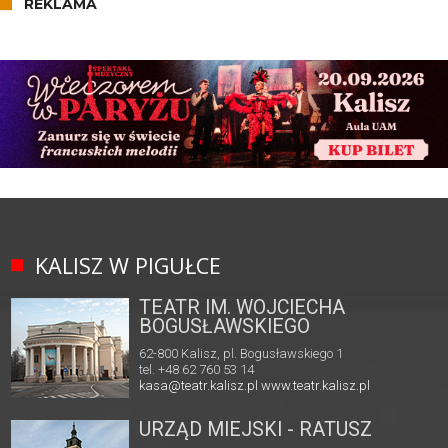
REKLAMA
KALISZ W PIGUŁCE
TEATR IM. WOJCIECHA
BOGUSŁAWSKIEGO
62-800 Kalisz, pl. Bogusławskiego 1
tel. +48 62 760 53 14
kasa@teatr.kalisz.pl
www.teatr.kalisz.pl
URZĄD MIEJSKI - RATUSZ