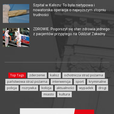
Szpital w Kaliszu: To była nietypowa i
nowatorska operacja o najwyższym stopniu
trudności
ZDROWIE. Pogorszył się stan zdrowia jednego
z pacjentów przyjętego na Oddział Zakaźny
Top Tags
zderzenie
kalisz
ochotnicza straż pożarna
państwowa straż pożarna
interwencja
sport
kryminalne
policja
rozrywka
kolizja
aktualności
wypadek
drogi
miasto
kultura