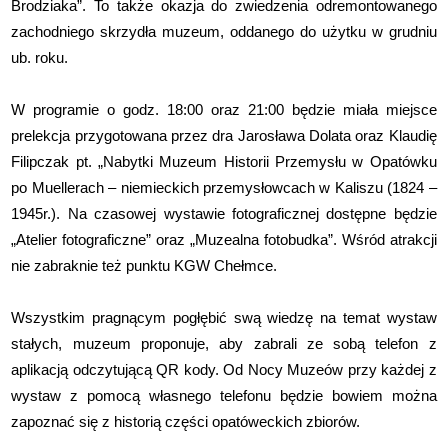
Brodziaka”. To także okazja do zwiedzenia odremontowanego
zachodniego skrzydła muzeum, oddanego do użytku w grudniu
ub. roku.
W programie o godz. 18:00 oraz 21:00 będzie miała miejsce
prelekcja przygotowana przez dra Jarosława Dolata oraz Klaudię
Filipczak pt. „Nabytki Muzeum Historii Przemysłu w Opatówku
po Muellerach – niemieckich przemysłowcach w Kaliszu (1824 –
1945r.). Na czasowej wystawie fotograficznej dostępne będzie
„Atelier fotograficzne” oraz „Muzealna fotobudka”. Wśród atrakcji
nie zabraknie też punktu KGW Chełmce.
Wszystkim pragnącym pogłębić swą wiedzę na temat wystaw
stałych, muzeum proponuje, aby zabrali ze sobą telefon z
aplikacją odczytującą QR kody. Od Nocy Muzeów przy każdej z
wystaw z pomocą własnego telefonu będzie bowiem można
zapoznać się z historią części opatóweckich zbiorów.