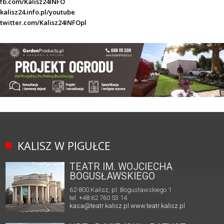
fb.com/Kalisz24INFO
kalisz24.info.pl/youtube
twitter.com/Kalisz24INFOpl
KALISZ W PIGUŁCE
TEATR IM. WOJCIECHA
BOGUSŁAWSKIEGO
62-800 Kalisz, pl. Bogusławskiego 1
tel. +48 62 760 53 14
kasa@teatr.kalisz.pl
www.teatr.kalisz.pl