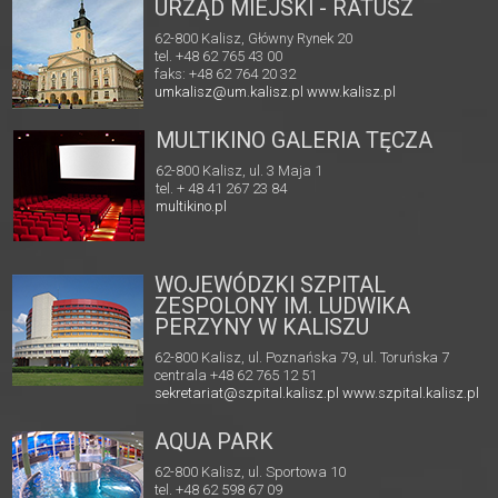
URZĄD MIEJSKI - RATUSZ
62-800 Kalisz, Główny Rynek 20
tel. +48 62 765 43 00
faks: +48 62 764 20 32
umkalisz@um.kalisz.pl
www.kalisz.pl
MULTIKINO GALERIA TĘCZA
62-800 Kalisz, ul. 3 Maja 1
tel. + 48 41 267 23 84
multikino.pl
WOJEWÓDZKI SZPITAL
ZESPOLONY IM. LUDWIKA
PERZYNY W KALISZU
62-800 Kalisz, ul. Poznańska 79, ul. Toruńska 7
centrala +48 62 765 12 51
sekretariat@szpital.kalisz.pl
www.szpital.kalisz.pl
AQUA PARK
62-800 Kalisz, ul. Sportowa 10
tel. +48 62 598 67 09