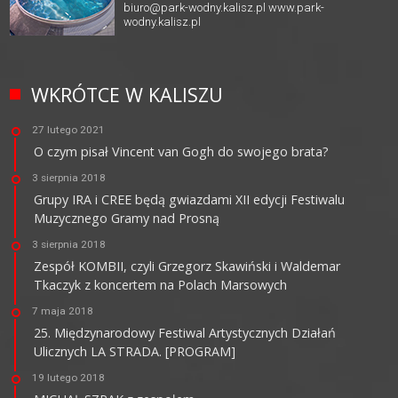
biuro@park-wodny.kalisz.pl
www.park-
wodny.kalisz.pl
WKRÓTCE W KALISZU
27 lutego 2021
O czym pisał Vincent van Gogh do swojego brata?
3 sierpnia 2018
Grupy IRA i CREE będą gwiazdami XII edycji Festiwalu
Muzycznego Gramy nad Prosną
3 sierpnia 2018
Zespół KOMBII, czyli Grzegorz Skawiński i Waldemar
Tkaczyk z koncertem na Polach Marsowych
7 maja 2018
25. Międzynarodowy Festiwal Artystycznych Działań
Ulicznych LA STRADA. [PROGRAM]
19 lutego 2018