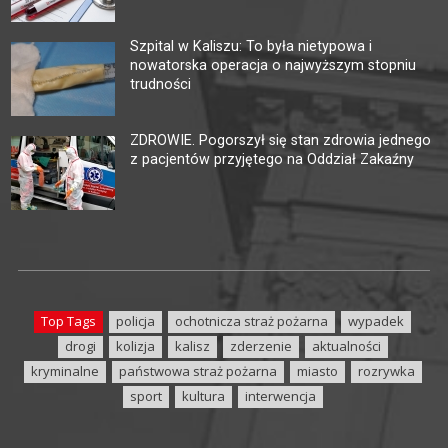
Szpital w Kaliszu: To była nietypowa i
nowatorska operacja o najwyższym stopniu
trudności
ZDROWIE. Pogorszył się stan zdrowia jednego
z pacjentów przyjętego na Oddział Zakaźny
Top Tags
policja
ochotnicza straż pożarna
wypadek
drogi
kolizja
kalisz
zderzenie
aktualności
kryminalne
państwowa straż pożarna
miasto
rozrywka
sport
kultura
interwencja