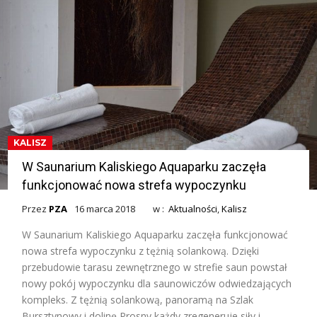
KALISZ
W Saunarium Kaliskiego Aquaparku zaczęła
funkcjonować nowa strefa wypoczynku
Przez
PZA
16 marca 2018
w :
Aktualności
,
Kalisz
W Saunarium Kaliskiego Aquaparku zaczęła funkcjonować
nowa strefa wypoczynku z tężnią solankową. Dzięki
przebudowie tarasu zewnętrznego w strefie saun powstał
nowy pokój wypoczynku dla saunowiczów odwiedzających
kompleks. Z tężnią solankową, panoramą na Szlak
Bursztynowy i dolinę Prosny każdy zregeneruje siły i