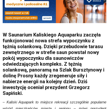
W Saunarium Kaliskiego Aquaparku zaczęła
funkcjonować nowa strefa wypoczynku z
tężnią solankową.
Dzięki przebudowie tarasu
zewnętrznego w strefie saun powstał nowy
pokój wypoczynku dla saunowiczów
odwiedzających kompleks. Z tężnią
solankową, panoramą na Szlak Bursztynowy i
dolinę Prosny każdy zregeneruje siły i
nabierze energii na kolejny dzień.
Dziś
inwestycję oceniał prezydent Grzegorz
Sapiński.
–
Kaliski Aquapark to miejsce rekreacji szczególnie popularne
wśród mieszkańców miasta i regionu
– mówi prezydent