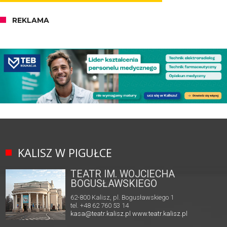
REKLAMA
KALISZ W PIGUŁCE
TEATR IM. WOJCIECHA
BOGUSŁAWSKIEGO
62-800 Kalisz, pl. Bogusławskiego 1
tel. +48 62 760 53 14
kasa@teatr.kalisz.pl
www.teatr.kalisz.pl