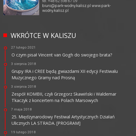
tel. +48 62 598 67 09
biuro@park-wodny.kalisz.pl
www.park-
wodny.kalisz.pl
WKRÓTCE W KALISZU
27 lutego 2021
O czym pisał Vincent van Gogh do swojego brata?
3 sierpnia 2018
Grupy IRA i CREE będą gwiazdami XII edycji Festiwalu
Muzycznego Gramy nad Prosną
3 sierpnia 2018
Zespół KOMBII, czyli Grzegorz Skawiński i Waldemar
Tkaczyk z koncertem na Polach Marsowych
7 maja 2018
25. Międzynarodowy Festiwal Artystycznych Działań
Ulicznych LA STRADA. [PROGRAM]
19 lutego 2018