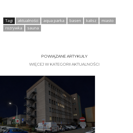
Tagi
aktualności
aqua parka
basen
kalisz
miasto
rozrywka
sauna
POWIĄZANE ARTYKUŁY
WIĘCEJ W KATEGORII AKTUALNOŚCI