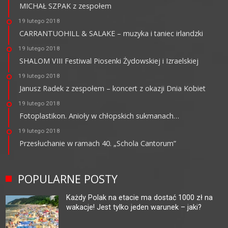
MICHAŁ SZPAK z zespołem
19 lutego 2018
CARRANTUOHILL & SALAKE – muzyka i taniec irlandzki
19 lutego 2018
SHALOM VIII Festiwal Piosenki Żydowskiej i Izraelskiej
19 lutego 2018
Janusz Radek z zespołem – koncert z okazji Dnia Kobiet
19 lutego 2018
Fotoplastikon. Anioły w chłopskich sukmanach…
19 lutego 2018
Przesłuchanie w ramach 40. „Schola Cantorum”
POPULARNE POSTY
Każdy Polak na etacie ma dostać 1000 zł na
wakacje! Jest tylko jeden warunek – jaki?