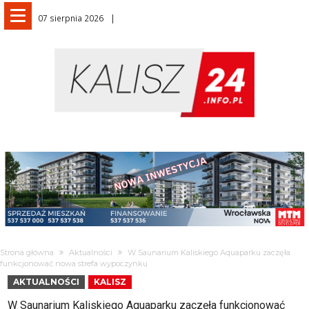
07 sierpnia 2026
Strona główna
Aktualności
W Saunarium Kaliskiego Aquaparku zaczęła
funkcjonować nowa strefa wypoczynku
AKTUALNOŚCI
KALISZ
W Saunarium Kaliskiego Aquaparku zaczęła funkcjonować