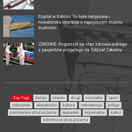
Szpital w Kaliszu: To była nietypowa i
nowatorska operacja o najwyższym stopniu
trudności
ZDROWIE. Pogorszył się stan zdrowia jednego
z pacjentów przyjętego na Oddział Zakaźny
Top Tags
kolizja
miasto
drogi
rozrywka
sport
zderzenie
aktualności
kultura
interwencja
policja
państwowa straż pożarna
wypadek
kryminalne
kalisz
ochotnicza straż pożarna