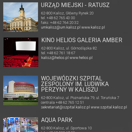
URZĄD MIEJSKI - RATUSZ
62-800 Kalisz, Główny Rynek 20
tel. +48 62 765 43 00
faks: +48 62 764 20 32
umkalisz@um.kalisz.pl
www.kalisz.pl
KINO HELIOS GALERIA AMBER
62-800 Kalisz, ul. Górnośląska 82
tel. +48 62 761 18 67
kalisz@helios.pl
www.helios.pl
WOJEWÓDZKI SZPITAL
ZESPOLONY IM. LUDWIKA
PERZYNY W KALISZU
62-800 Kalisz, ul. Poznańska 79, ul. Toruńska 7
centrala +48 62 765 12 51
sekretariat@szpital.kalisz.pl
www.szpital.kalisz.pl
AQUA PARK
62-800 Kalisz, ul. Sportowa 10