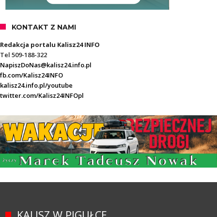
KONTAKT Z NAMI
Redakcja portalu Kalisz24 INFO
Tel 509-188-322
NapiszDoNas@kalisz24.info.pl
fb.com/Kalisz24INFO
kalisz24.info.pl/youtube
twitter.com/Kalisz24INFOpl
KALISZ W PIGUŁCE