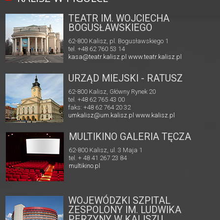
TEATR IM. WOJCIECHA
BOGUSŁAWSKIEGO
62-800 Kalisz, pl. Bogusławskiego 1
tel. +48 62 760 53 14
kasa@teatr.kalisz.pl
www.teatr.kalisz.pl
URZĄD MIEJSKI - RATUSZ
62-800 Kalisz, Główny Rynek 20
tel. +48 62 765 43 00
faks: +48 62 764 20 32
umkalisz@um.kalisz.pl
www.kalisz.pl
MULTIKINO GALERIA TĘCZA
62-800 Kalisz, ul. 3 Maja 1
tel. + 48 41 267 23 84
multikino.pl
WOJEWÓDZKI SZPITAL
ZESPOLONY IM. LUDWIKA
PERZYNY W KALISZU