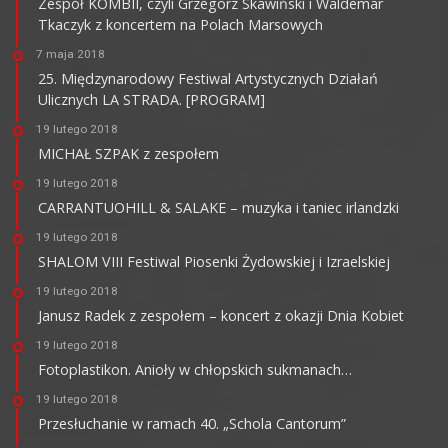
Zespół KOMBII, czyli Grzegorz Skawiński i Waldemar
Tkaczyk z koncertem na Polach Marsowych
7 maja 2018
25. Międzynarodowy Festiwal Artystycznych Działań
Ulicznych LA STRADA. [PROGRAM]
19 lutego 2018
MICHAŁ SZPAK z zespołem
19 lutego 2018
CARRANTUOHILL & SALAKE – muzyka i taniec irlandzki
19 lutego 2018
SHALOM VIII Festiwal Piosenki Żydowskiej i Izraelskiej
19 lutego 2018
Janusz Radek z zespołem – koncert z okazji Dnia Kobiet
19 lutego 2018
Fotoplastikon. Anioły w chłopskich sukmanach…
19 lutego 2018
Przesłuchanie w ramach 40. „Schola Cantorum”