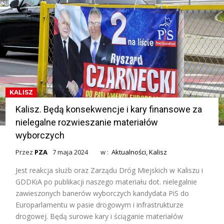
KALISZ
Kalisz. Będą konsekwencje i kary finansowe za
nielegalne rozwieszanie materiałów
wyborczych
Przez
PZA
7 maja 2024
w :
Aktualności
,
Kalisz
Jest reakcja służb oraz Zarządu Dróg Miejskich w Kaliszu i
GDDKiA po publikacji naszego materiału dot. nielegalnie
zawieszonych banerów wyborczych kandydata PiS do
Europarlamentu w pasie drogowym i infrastrukturze
drogowej. Będą surowe kary i ściąganie materiałów