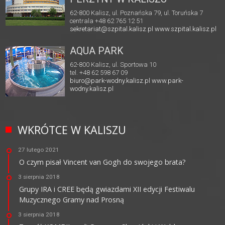
62-800 Kalisz, ul. Poznańska 79, ul. Toruńska 7
centrala +48 62 765 12 51
sekretariat@szpital.kalisz.pl
www.szpital.kalisz.pl
AQUA PARK
62-800 Kalisz, ul. Sportowa 10
tel. +48 62 598 67 09
biuro@park-wodny.kalisz.pl
www.park-
wodny.kalisz.pl
WKRÓTCE W KALISZU
27 lutego 2021
O czym pisał Vincent van Gogh do swojego brata?
3 sierpnia 2018
Grupy IRA i CREE będą gwiazdami XII edycji Festiwalu
Muzycznego Gramy nad Prosną
3 sierpnia 2018