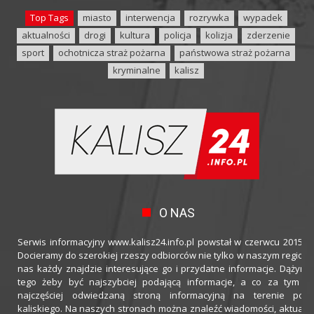
Top Tags
miasto
interwencja
rozrywka
wypadek
aktualności
drogi
kultura
policja
kolizja
zderzenie
sport
ochotnicza straż pożarna
państwowa straż pożarna
kryminalne
kalisz
O NAS
Serwis informacyjny www.kalisz24.info.pl powstał w czerwcu 2015 ro
Docieramy do szerokiej rzeszy odbiorców nie tylko w naszym regioni
nas każdy znajdzie interesujące go i przydatne informacje. Dążymy
tego żeby być najszybciej podającą informacje, a co za tym idz
najczęściej odwiedzaną stroną informacyjną na terenie powi
kaliskiego. Na naszych stronach można znaleźć wiadomości, aktualno