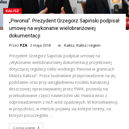
KALISZ
„Piwonia”. Prezydent Grzegorz Sapiński podpisał
umowę na wykonanie wielobranżowej
dokumentacji
Przez
PZA
2 maja 2018
w :
Kalisz
,
Kalisz i region
Prezydent Grzegorz Sapiński podpisał umowę na
„Wykonanie wielobranżowej dokumentacji projektowej
dotyczącej regulacji cieku wodnego Piwonia w granicach
Miasta Kalisza”. Prace budowlane przeprowadzone na jej
podstawie oraz przy uwzględnieniu modelu kanalizacji
deszczowej opracowywanej przez PWiK, pozwolą na
przebudowanie części nawierzchni ulic miasta wraz z
odprowadzeniem z nich wód opadowych. W konsekwencji,
w przyszłości, w mieście pojawią się kolejne tereny, na
których poszczególni …
Czytaj więcej