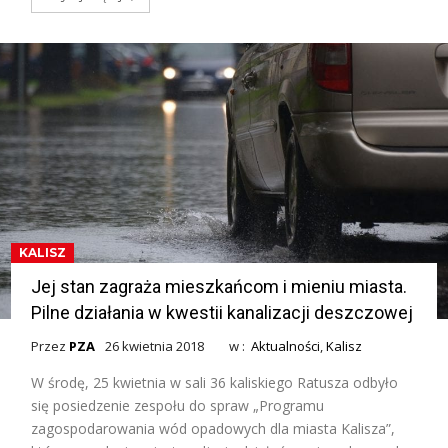
KALISZ
Jej stan zagraża mieszkańcom i mieniu miasta.
Pilne działania w kwestii kanalizacji deszczowej
Przez
PZA
26 kwietnia 2018
w :
Aktualności
,
Kalisz
W środę, 25 kwietnia w sali 36 kaliskiego Ratusza odbyło
się posiedzenie zespołu do spraw „Programu
zagospodarowania wód opadowych dla miasta Kalisza”,