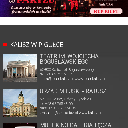
KALISZ W PIGUŁCE
TEATR IM. WOJCIECHA
BOGUSŁAWSKIEGO
62-800 Kalisz, pl. Bogusławskiego 1
tel. +48 62 760 53 14
kasa@teatr.kalisz.pl
www.teatr.kalisz.pl
URZĄD MIEJSKI - RATUSZ
62-800 Kalisz, Główny Rynek 20
tel. +48 62 765 43 00
faks: +48 62 764 20 32
umkalisz@um.kalisz.pl
www.kalisz.pl
MULTIKINO GALERIA TĘCZA