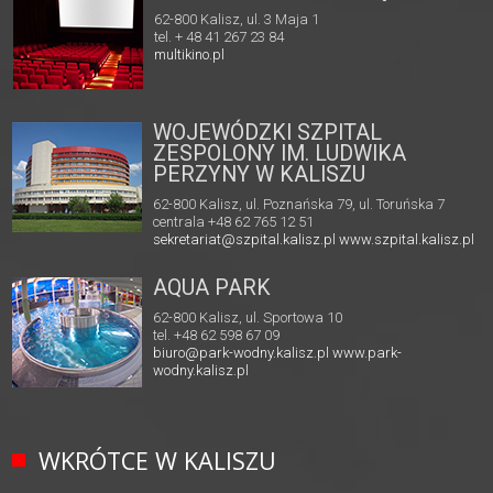
62-800 Kalisz, ul. 3 Maja 1
tel. + 48 41 267 23 84
multikino.pl
WOJEWÓDZKI SZPITAL
ZESPOLONY IM. LUDWIKA
PERZYNY W KALISZU
62-800 Kalisz, ul. Poznańska 79, ul. Toruńska 7
centrala +48 62 765 12 51
sekretariat@szpital.kalisz.pl
www.szpital.kalisz.pl
AQUA PARK
62-800 Kalisz, ul. Sportowa 10
tel. +48 62 598 67 09
biuro@park-wodny.kalisz.pl
www.park-
wodny.kalisz.pl
WKRÓTCE W KALISZU