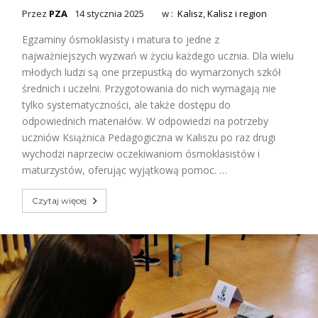
Przez
PZA
14 stycznia 2025
w :
Kalisz
,
Kalisz i region
Egzaminy ósmoklasisty i matura to jedne z
najważniejszych wyzwań w życiu każdego ucznia. Dla wielu
młodych ludzi są one przepustką do wymarzonych szkół
średnich i uczelni. Przygotowania do nich wymagają nie
tylko systematyczności, ale także dostępu do
odpowiednich materiałów. W odpowiedzi na potrzeby
uczniów Książnica Pedagogiczna w Kaliszu po raz drugi
wychodzi naprzeciw oczekiwaniom ósmoklasistów i
maturzystów, oferując wyjątkową pomoc. …
Czytaj więcej