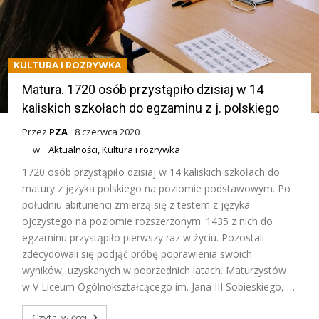
KULTURA I ROZRYWKA
Matura. 1720 osób przystąpiło dzisiaj w 14
kaliskich szkołach do egzaminu z j. polskiego
Przez
PZA
8 czerwca 2020
w :
Aktualności
,
Kultura i rozrywka
1720 osób przystąpiło dzisiaj w 14 kaliskich szkołach do
matury z języka polskiego na poziomie podstawowym. Po
południu abiturienci zmierzą się z testem z języka
ojczystego na poziomie rozszerzonym. 1435 z nich do
egzaminu przystąpiło pierwszy raz w życiu. Pozostali
zdecydowali się podjąć próbę poprawienia swoich
wyników, uzyskanych w poprzednich latach. Maturzystów
w V Liceum Ogólnokształcącego im. Jana III Sobieskiego, …
Czytaj więcej