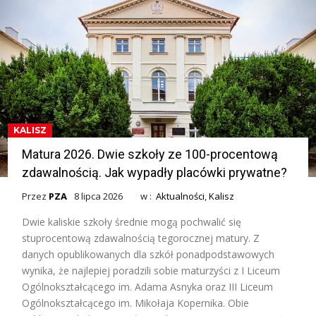
KALISZ
Matura 2026. Dwie szkoły ze 100-procentową
zdawalnością. Jak wypadły placówki prywatne?
Przez
PZA
8 lipca 2026
w :
Aktualności
,
Kalisz
Dwie kaliskie szkoły średnie mogą pochwalić się
stuprocentową zdawalnością tegorocznej matury. Z
danych opublikowanych dla szkół ponadpodstawowych
wynika, że najlepiej poradzili sobie maturzyści z I Liceum
Ogólnokształcącego im. Adama Asnyka oraz III Liceum
Ogólnokształcącego im. Mikołaja Kopernika. Obie