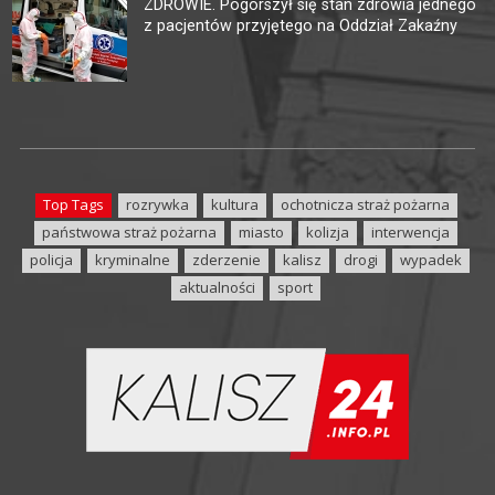
ZDROWIE. Pogorszył się stan zdrowia jednego
z pacjentów przyjętego na Oddział Zakaźny
Top Tags
rozrywka
kultura
ochotnicza straż pożarna
państwowa straż pożarna
miasto
kolizja
interwencja
policja
kryminalne
zderzenie
kalisz
drogi
wypadek
aktualności
sport