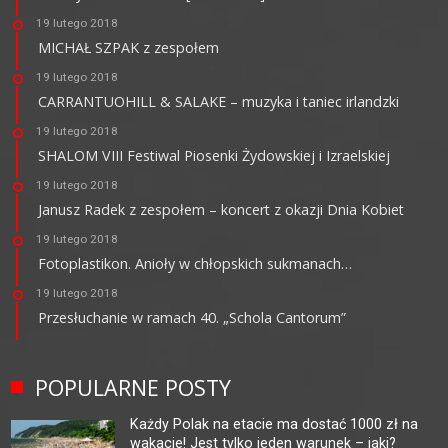
19 lutego 2018
MICHAŁ SZPAK z zespołem
19 lutego 2018
CARRANTUOHILL & SALAKE – muzyka i taniec irlandzki
19 lutego 2018
SHALOM VIII Festiwal Piosenki Żydowskiej i Izraelskiej
19 lutego 2018
Janusz Radek z zespołem – koncert z okazji Dnia Kobiet
19 lutego 2018
Fotoplastikon. Anioły w chłopskich sukmanach…
19 lutego 2018
Przesłuchanie w ramach 40. „Schola Cantorum”
POPULARNE POSTY
Każdy Polak na etacie ma dostać 1000 zł na
wakacje! Jest tylko jeden warunek – jaki?