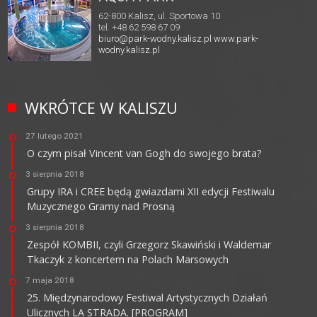
62-800 Kalisz, ul. Sportowa 10
tel. +48 62 598 67 09
biuro@park-wodny.kalisz.pl
www.park-
wodny.kalisz.pl
WKRÓTCE W KALISZU
27 lutego 2021
O czym pisał Vincent van Gogh do swojego brata?
3 sierpnia 2018
Grupy IRA i CREE będą gwiazdami XII edycji Festiwalu
Muzycznego Gramy nad Prosną
3 sierpnia 2018
Zespół KOMBII, czyli Grzegorz Skawiński i Waldemar
Tkaczyk z koncertem na Polach Marsowych
7 maja 2018
25. Międzynarodowy Festiwal Artystycznych Działań
Ulicznych LA STRADA. [PROGRAM]