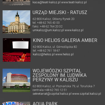
kasa@teatr.kalisz.pl
www.teatr.kalisz.pl
URZĄD MIEJSKI - RATUSZ
62-800 Kalisz, Główny Rynek 20
tel. +48 62 765 43 00
faks: +48 62 764 20 32
umkalisz@um.kalisz.pl
www.kalisz.pl
KINO HELIOS GALERIA AMBER
62-800 Kalisz, ul. Górnośląska 82
tel. +48 62 761 18 67
kalisz@helios.pl
www.helios.pl
WOJEWÓDZKI SZPITAL
ZESPOLONY IM. LUDWIKA
PERZYNY W KALISZU
62-800 Kalisz, ul. Poznańska 79, ul. Toruńska 7
centrala +48 62 765 12 51
sekretariat@szpital.kalisz.pl
www.szpital.kalisz.pl
AQUA PARK