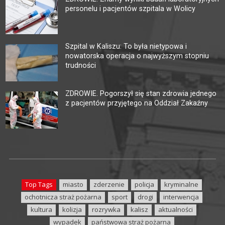
personelu i pacjentów szpitala w Wolicy
Szpital w Kaliszu: To była nietypowa i
nowatorska operacja o najwyższym stopniu
trudności
ZDROWIE. Pogorszył się stan zdrowia jednego
z pacjentów przyjętego na Oddział Zakaźny
Top Tags
miasto
zderzenie
policja
kryminalne
ochotnicza straż pożarna
sport
drogi
interwencja
kultura
kolizja
rozrywka
kalisz
aktualności
wypadek
państwowa straż pożarna