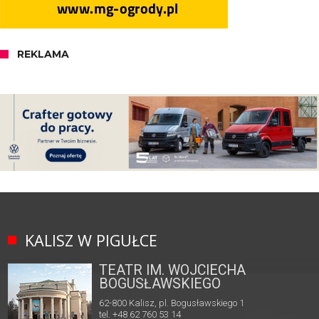
REKLAMA
KALISZ W PIGUŁCE
TEATR IM. WOJCIECHA
BOGUSŁAWSKIEGO
62-800 Kalisz, pl. Bogusławskiego 1
tel. +48 62 760 53 14