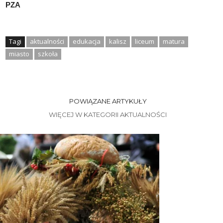
PZA
Tagi
aktualności
edukacja
kalisz
liceum
matura
miasto
szkoła
POWIĄZANE ARTYKUŁY
WIĘCEJ W KATEGORII AKTUALNOŚCI