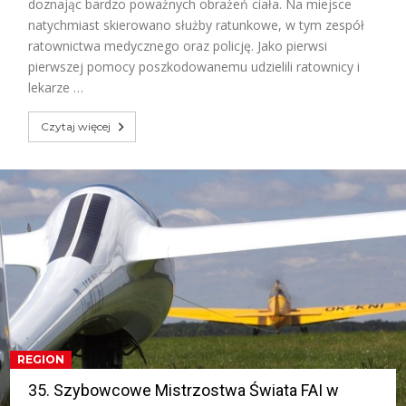
doznając bardzo poważnych obrażeń ciała. Na miejsce
natychmiast skierowano służby ratunkowe, w tym zespół
ratownictwa medycznego oraz policję. Jako pierwsi
pierwszej pomocy poszkodowanemu udzielili ratownicy i
lekarze …
Czytaj więcej
REGION
35. Szybowcowe Mistrzostwa Świata FAI w