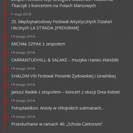
Tkaczyk z koncertem na Polach Marsowych
7 maja 2018
25. Międzynarodowy Festiwal Artystycznych Działań
Ulicznych LA STRADA. [PROGRAM]
19 lutego 2018
MICHAŁ SZPAK z zespołem
19 lutego 2018
CARRANTUOHILL & SALAKE – muzyka i taniec irlandzki
19 lutego 2018
SHALOM VIII Festiwal Piosenki Żydowskiej i Izraelskiej
19 lutego 2018
Janusz Radek z zespołem – koncert z okazji Dnia Kobiet
19 lutego 2018
Fotoplastikon. Anioły w chłopskich sukmanach…
19 lutego 2018
Przesłuchanie w ramach 40. „Schola Cantorum”