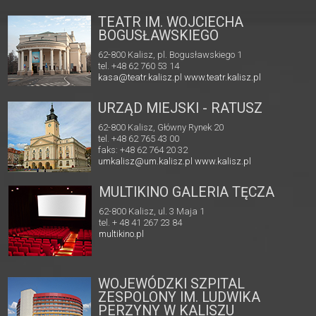
TEATR IM. WOJCIECHA
BOGUSŁAWSKIEGO
62-800 Kalisz, pl. Bogusławskiego 1
tel. +48 62 760 53 14
kasa@teatr.kalisz.pl
www.teatr.kalisz.pl
URZĄD MIEJSKI - RATUSZ
62-800 Kalisz, Główny Rynek 20
tel. +48 62 765 43 00
faks: +48 62 764 20 32
umkalisz@um.kalisz.pl
www.kalisz.pl
MULTIKINO GALERIA TĘCZA
62-800 Kalisz, ul. 3 Maja 1
tel. + 48 41 267 23 84
multikino.pl
WOJEWÓDZKI SZPITAL
ZESPOLONY IM. LUDWIKA
PERZYNY W KALISZU