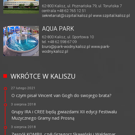
62-800 Kalisz, ul. Poznańska 79, ul. Toruńska 7
centrala +48 62 765 12 51
sekretariat@szpital.kalisz.pl
www.szpital.kalisz.pl
AQUA PARK
62-800 Kalisz, ul. Sportowa 10
tel. +48 62 598 67 09
biuro@park-wodny.kalisz.pl
www.park-
wodny.kalisz.pl
WKRÓTCE W KALISZU
27 lutego 2021
O czym pisał Vincent van Gogh do swojego brata?
3 sierpnia 2018
Grupy IRA i CREE będą gwiazdami XII edycji Festiwalu
Muzycznego Gramy nad Prosną
3 sierpnia 2018
Zespół KOMBII, czyli Grzegorz Skawiński i Waldemar