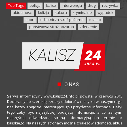
Top Tags
policja
kalisz
interwencja
drogi
rozrywka
aktualności
kolizja
kultura
kryminalne
wypadek
sport
ochotnicza straż pożarna
miasto
państwowa straż pożarna
zderzenie
O NAS
Serwis informacyjny www.kalisz24.info.pl powstał w czerwcu 2015 ro
Docieramy do szerokiej rzeszy odbiorców nie tylko w naszym regioni
nas każdy znajdzie interesujące go i przydatne informacje. Dążymy
tego żeby być najszybciej podającą informacje, a co za tym idz
najczęściej odwiedzaną stroną informacyjną na terenie powi
kaliskiego. Na naszych stronach można znaleźć wiadomości, aktualno