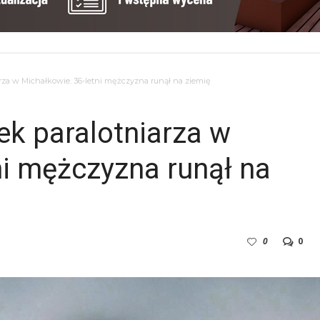
za w Michałkowie. 36-letni mężczyzna runął na ziemię
k paralotniarza w
ni mężczyzna runął na
0
0