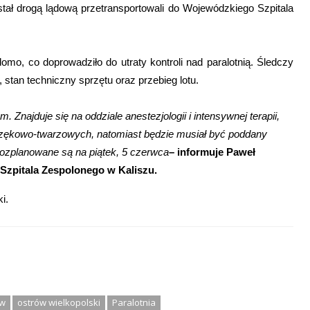
tał drogą lądową przetransportowali do Wojewódzkiego Szpitala
omo, co doprowadziło do utraty kontroli nad paralotnią. Śledczy
stan techniczny sprzętu oraz przebieg lotu.
m. Znajduje się na oddziale anestezjologii i intensywnej terapii,
czękowo-twarzowych, natomiast będzie musiał być poddany
ozplanowane są na piątek, 5 czerwca
– informuje Paweł
zpitala Zespolonego w Kaliszu.
i.
ów
ostrów wielkopolski
Paralotnia