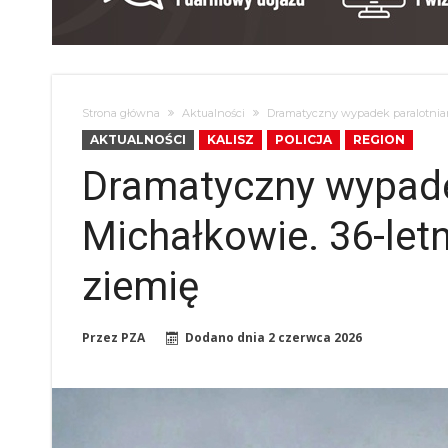
Strona główna
Aktualności
Dramatyczny wypadek paralotniar
AKTUALNOŚCI
KALISZ
POLICJA
REGION
Dramatyczny wypade
Michałkowie. 36-let
ziemię
Przez
PZA
Dodano dnia
2 czerwca 2026