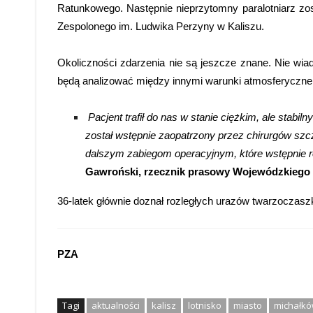
Ratunkowego. Następnie nieprzytomny paralotniarz zos
Zespolonego im. Ludwika Perzyny w Kaliszu.
Okoliczności zdarzenia nie są jeszcze znane. Nie wiad
będą analizować między innymi warunki atmosferyczne, 
Pacjent trafił do nas w stanie ciężkim, ale stabilny
został wstępnie zaopatrzony przez chirurgów sz
dalszym zabiegom operacyjnym, które wstępnie r
Gawroński, rzecznik prasowy Wojewódzkiego S
36-latek głównie doznał rozległych urazów twarzoczaszk
PZA
Tagi
aktualności
kalisz
lotnisko
miasto
michałk