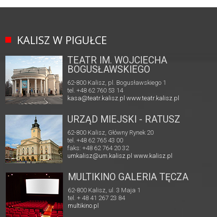
KALISZ W PIGUŁCE
TEATR IM. WOJCIECHA
BOGUSŁAWSKIEGO
62-800 Kalisz, pl. Bogusławskiego 1
tel. +48 62 760 53 14
kasa@teatr.kalisz.pl
www.teatr.kalisz.pl
URZĄD MIEJSKI - RATUSZ
62-800 Kalisz, Główny Rynek 20
tel. +48 62 765 43 00
faks: +48 62 764 20 32
umkalisz@um.kalisz.pl
www.kalisz.pl
MULTIKINO GALERIA TĘCZA
62-800 Kalisz, ul. 3 Maja 1
tel. + 48 41 267 23 84
multikino.pl