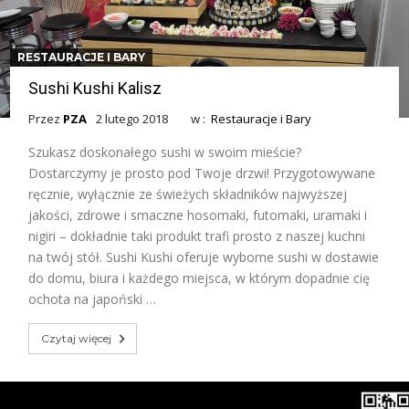
RESTAURACJE I BARY
Sushi Kushi Kalisz
Przez
PZA
2 lutego 2018
w :
Restauracje i Bary
Szukasz doskonałego sushi w swoim mieście?
Dostarczymy je prosto pod Twoje drzwi! Przygotowywane
ręcznie, wyłącznie ze świeżych składników najwyższej
jakości, zdrowe i smaczne hosomaki, futomaki, uramaki i
nigiri – dokładnie taki produkt trafi prosto z naszej kuchni
na twój stół. Sushi Kushi oferuje wyborne sushi w dostawie
do domu, biura i każdego miejsca, w którym dopadnie cię
ochota na japoński …
Czytaj więcej