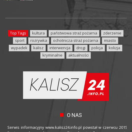
Top Tags
kultura
państwowa straż pożarna
zderzenie
sport
rozrywka
ochotnicza straż pożarna
miasto
wypadek
kalisz
interwencja
drogi
policja
kolizja
kryminalne
aktualności
O NAS
Serwis informacyjny www.kalisz24.info.pl powstał w czerwcu 2015 ro