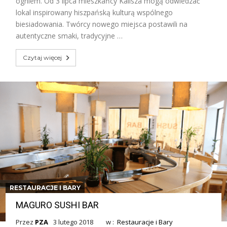
ogniem. Od 3 lipca mieszkańcy Kalisza mogą odwiedzać
lokal inspirowany hiszpańską kulturą wspólnego
biesiadowania. Twórcy nowego miejsca postawili na
autentyczne smaki, tradycyjne …
Czytaj więcej
RESTAURACJE I BARY
MAGURO SUSHI BAR
Przez
PZA
3 lutego 2018
w :
Restauracje i Bary