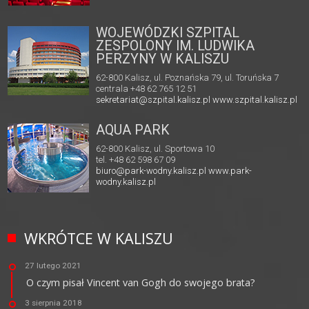
WOJEWÓDZKI SZPITAL
ZESPOLONY IM. LUDWIKA
PERZYNY W KALISZU
62-800 Kalisz, ul. Poznańska 79, ul. Toruńska 7
centrala +48 62 765 12 51
sekretariat@szpital.kalisz.pl
www.szpital.kalisz.pl
AQUA PARK
62-800 Kalisz, ul. Sportowa 10
tel. +48 62 598 67 09
biuro@park-wodny.kalisz.pl
www.park-
wodny.kalisz.pl
WKRÓTCE W KALISZU
27 lutego 2021
O czym pisał Vincent van Gogh do swojego brata?
3 sierpnia 2018