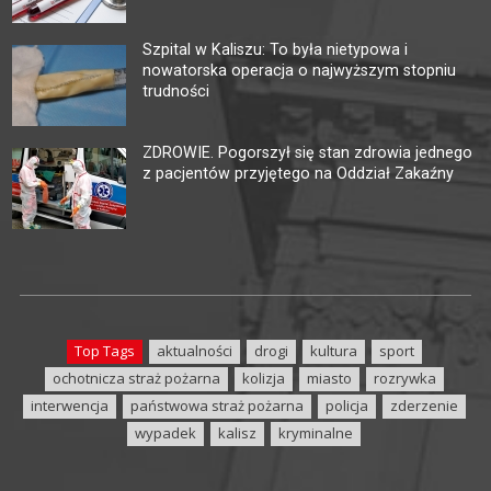
Szpital w Kaliszu: To była nietypowa i
nowatorska operacja o najwyższym stopniu
trudności
ZDROWIE. Pogorszył się stan zdrowia jednego
z pacjentów przyjętego na Oddział Zakaźny
Top Tags
aktualności
drogi
kultura
sport
ochotnicza straż pożarna
kolizja
miasto
rozrywka
interwencja
państwowa straż pożarna
policja
zderzenie
wypadek
kalisz
kryminalne