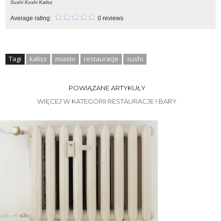
Sushi Kushi Kalisz
Average rating:
0 reviews
Tagi
kalisz
miasto
restauracje
sushi
POWIĄZANE ARTYKUŁY
WIĘCEJ W KATEGORII RESTAURACJE I BARY