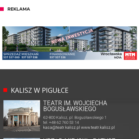
REKLAMA
KALISZ W PIGUŁCE
TEATR IM. WOJCIECHA
BOGUSŁAWSKIEGO
62-800 Kalisz, pl. Bogusławskiego 1
tel. +48 62 760 53 14
kasa@teatr.kalisz.pl
www.teatr.kalisz.pl