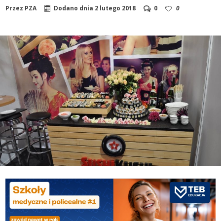
Przez
PZA
Dodano dnia
2 lutego 2018
0
0