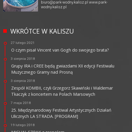
biuro@park-wodny.kalisz.pl
www.park-
wodny.kalisz.pl
WKRÓTCE W KALISZU
27 lutego 2021
O czym pisał Vincent van Gogh do swojego brata?
3 sierpnia 2018
Grupy IRA i CREE będą gwiazdami XII edycji Festiwalu
Muzycznego Gramy nad Prosną
3 sierpnia 2018
Zespół KOMBII, czyli Grzegorz Skawiński i Waldemar
Tkaczyk z koncertem na Polach Marsowych
7 maja 2018
25. Międzynarodowy Festiwal Artystycznych Działań
Ulicznych LA STRADA. [PROGRAM]
19 lutego 2018