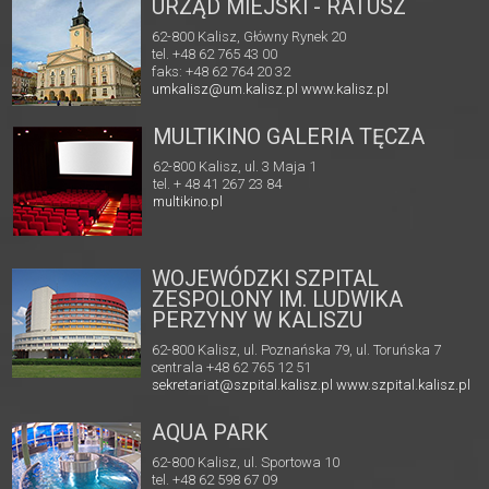
URZĄD MIEJSKI - RATUSZ
62-800 Kalisz, Główny Rynek 20
tel. +48 62 765 43 00
faks: +48 62 764 20 32
umkalisz@um.kalisz.pl
www.kalisz.pl
MULTIKINO GALERIA TĘCZA
62-800 Kalisz, ul. 3 Maja 1
tel. + 48 41 267 23 84
multikino.pl
WOJEWÓDZKI SZPITAL
ZESPOLONY IM. LUDWIKA
PERZYNY W KALISZU
62-800 Kalisz, ul. Poznańska 79, ul. Toruńska 7
centrala +48 62 765 12 51
sekretariat@szpital.kalisz.pl
www.szpital.kalisz.pl
AQUA PARK
62-800 Kalisz, ul. Sportowa 10
tel. +48 62 598 67 09